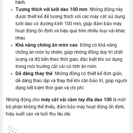
hành.
Tương thích với lưỡi dao 100 mm
: Nhông động này
được thiết kế để tương thích với các máy cắt sử dụng
lưỡi dao có đường kính 100 mm, giúp đảm bảo máy
hoạt động ổn định và hiệu quả trên nhiều loại vải khác
nhau.
Khả năng chống ăn mòn cao
: Đồng có khả năng
chống ăn mòn tự nhiên, giúp nhông đồng duy trì chất
lượng và độ bền theo thời gian, đặc biệt khi sử dụng
trong môi trường cắt vải có tính ăn mòn.
Dễ dàng thay thế
: Nhông đồng có thiết kế đơn giản,
dễ dàng tháo lắp và thay thế khi cần bảo trì, giúp người
dùng tiết kiệm thời gian và chi phí.
MÁY MAY BAO CẦM TAY TRỤ ĐỨNG 2 KIM
Nhông động cho
máy cắt vải cầm tay đĩa dao 100
là một
Đăng nhập để xem giá sỉ
bộ phận không thể thiếu, đảm bảo máy hoạt động ổn định,
Giá bán lẻ:
hiệu suất cao và tuổi thọ lâu dài.