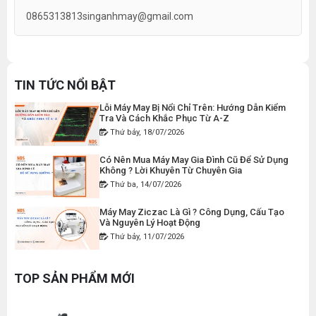
Hướng Dẫn Điều Chỉnh Chỉ May Cho Máy May
Gia Đình Đúng Kỹ Thuật
0865313813
singanhmay@gmail.com
Thứ hai, 27/07/2026
DÂY ĐIỆN MÁY CẮT VẢI CẦM TAY YJ-65
Máy Viền Ống Là Gì ? Có Nên Đầu Tư Cho
Xưởng May Không ?
Đăng nhập để xem giá sỉ
Thứ tư, 22/07/2026
TIN TỨC NỔI BẬT
Giá bán lẻ:
120.000đ
Lỗi Máy May Bị Nổi Chỉ Trên: Hướng Dẫn Kiểm
Tra Và Cách Khắc Phục Từ A-Z
Thứ bảy, 18/07/2026
MÁY MAY BAO CẦM TAY CHẠY PIN GK9-520
Có Nên Mua Máy May Gia Đình Cũ Để Sử Dụng
Đăng nhập để xem giá sỉ
Không ? Lời Khuyên Từ Chuyên Gia
Giá bán lẻ:
2.400.000đ
Thứ ba, 14/07/2026
Máy May Ziczac Là Gì ? Công Dụng, Cấu Tạo
Và Nguyên Lý Hoạt Động
MÁY MAY BAO CẦM TAY GK9-500 KHÔNG BÌNH
Thứ bảy, 11/07/2026
DẦU
Đăng nhập để xem giá sỉ
Hướng Dẫn Cách Vệ Sinh Bàn Ủi Hơi Nước
Đúng Kỹ Thuật
Giá bán lẻ:
1.380.000đ
TOP SẢN PHẨM MỚI
Thứ ba, 07/07/2026
Máy Trải Vải Công Nghiệp: Giải Pháp Tự Động