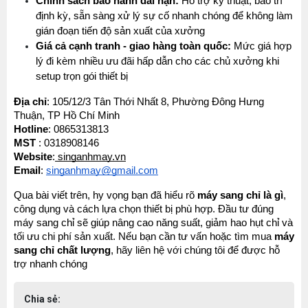
Chính sách bảo hành dài hạn:
 Hỗ trợ kỹ thuật, bảo trì 
định kỳ, sẵn sàng xử lý sự cố nhanh chóng để không làm 
gián đoạn tiến độ sản xuất của xưởng
Giá cả cạnh tranh - giao hàng toàn quốc:
 Mức giá hợp 
lý đi kèm nhiều ưu đãi hấp dẫn cho các chủ xưởng khi 
setup trọn gói thiết bị
Địa chỉ
: 105/12/3 Tân Thới Nhất 8, Phường Đông Hưng 
Thuận, TP Hồ Chí Minh
Hotline
: 0865313813
MST 
: 0318908146
Website
:
singanhmay.vn
Email
: 
singanhmay@gmail.com
Qua bài viết trên, hy vọng bạn đã hiểu rõ 
máy sang chỉ là gì
, 
công dụng và cách lựa chọn thiết bị phù hợp. Đầu tư đúng 
máy sang chỉ sẽ giúp nâng cao năng suất, giảm hao hụt chỉ và 
tối ưu chi phí sản xuất. Nếu bạn cần tư vấn hoặc tìm mua 
máy 
sang chỉ chất lượng
, hãy liên hệ với chúng tôi để được hỗ 
trợ nhanh chóng 
Chia sẻ: