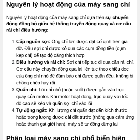
Nguyên lý hoạt động của máy sang chỉ
Nguyên lý hoạt động của máy sang chỉ dựa trên 
sự chuyển 
động đồng bộ giữa hệ thống truyền động quay và cơ cấu 
rải chỉ điều hướng
:
Cấp nguồn sợi:
 Ống chỉ lớn được đặt cố định trên giá 
đỡ. Đầu sợi chỉ được xỏ qua các cụm đồng tiền (cụm 
kẹp chỉ) để tạo độ căng thích hợp.
Điều hướng và rải chỉ:
 Sợi chỉ tiếp tục đi qua cần rải chỉ. 
Cơ cấu này chuyển động qua lại liên tục theo chiều dọc 
của ống chỉ nhỏ để đảm bảo chỉ được quấn đều, không bị 
chồng chéo hay rối
Quấn chỉ:
 Lõi chỉ nhỏ (hoặc suốt) được gắn vào trục 
quay của motor. Khi motor hoạt động, trục quay với tốc 
độ cao sẽ kéo và quấn sợi chỉ vào lõi
Tự động ngắt:
 Khi lượng chỉ quấn đạt đến kích thước 
hoặc trọng lượng được cài đặt trước (thông qua cảm ứng 
hoặc thanh gạt giới hạn), máy sẽ tự động dừng lại
Phân loại máy sang chỉ phổ biến hiện 