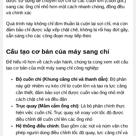
được sử dụng để chuyển sợi chỉ từ các cuộn lớn (cuộn gốc) 
sang các ống chỉ nhỏ hơn một cách nhanh chóng, đồng đều 
và chính xác
Quá trình này không chỉ đơn thuần là cuộn lại sợi chỉ, mà còn 
đảm bảo chỉ được sắp xếp chặt chẽ, không bị rối hay đứt gãy, 
sẵn sàng cho các công đoạn may tiếp theo 
Cấu tạo cơ bản của máy sang chỉ
Để hiểu rõ hơn về cách vận hành, chúng ta cùng xem xét cấu 
tạo cơ bản của một máy sang chỉ công nghiệp:
Bộ cuốn chỉ (Khung căng chỉ và thanh dẫn)
: Bộ phận 
này giữ nhiệm vụ kéo chỉ từ cuộn lớn và tạo ra lực căng 
cần thiết, đảm bảo sợi chỉ được cuốn vào ống nhỏ một 
cách chặt chẽ và đều đặn
Trục quay (Mâm cắm ống chỉ)
: Là bộ phận chính thực 
hiện việc cuốn chỉ. Trục quay sẽ xoay với tốc độ được 
điều chỉnh để cuốn chỉ lên các ống nhỏ
Hệ thống điều chỉnh
: Bao gồm các nút và núm vặn cho 
phép người dùng điều chỉnh tốc độ quay, lực căng chỉ và 