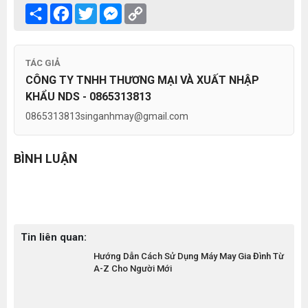
Share
Facebook
Twitter
Messenger
Copy
Link
TÁC GIẢ
CÔNG TY TNHH THƯƠNG MẠI VÀ XUẤT NHẬP
KHẨU NDS - 0865313813
0865313813
singanhmay@gmail.com
BÌNH LUẬN
Tin liên quan:
Hướng Dẫn Cách Sử Dụng Máy May Gia Đình Từ
A-Z Cho Người Mới