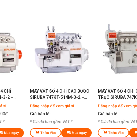
4 CHỈ
MÁY VẮT SỔ 4 CHỈ CÀO BƯỚC
MÁY VẮT SỔ 4 CHỈ 
-3-2 –
SIRUBA 747KT-514M-3-2 –
TRỤC SIRUBA 747K
 CỔ ÁO
CHUYÊN MAY HÀNG DÀY
á sỉ
Đăng nhập để xem giá sỉ
Đăng nhập để xem giá
000đ
Giá bán lẻ:
Giá bán lẻ:
T *
* Giá đã bao gồm VAT *
* Giá đã bao gồm VAT
Mua ngay
Thêm Vào
Mua ngay
Thêm Vào