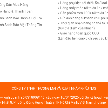
» Hàng phụ kiện tối thiểu 5c / loại
ớng Dẫn Mua Hàng
» Hàng máy móc tối thiểu 1c / m
o Hàng & Thanh Toán
» Sản phẩm trên 100k tối thiểu 3
nh Sách Bảo Hành & Đổi Trả
» Gửi đơn hàng sỉ khách chịu phí 
» Thời gian nhận hàng có thể từ 
nh Sách Bảo Mật Thông Tin
(tuỳ địa điểm của khách)
» Giao hàng toàn quốc COD
(Lần đầu tiên giao dịch yêu cầu 
CÔNG TY TNHH THƯƠNG MẠI VÀ XUẤT NHẬP KHẨU NDS
ý kinh doanh số 0318908146, cấp ngày 10/04/2025 bởi Sở Kế hoạch và 
ới Nhất 8, Phường Đông Hưng Thuận, TP Hồ Chí Minh, Việt Nam , hotline :