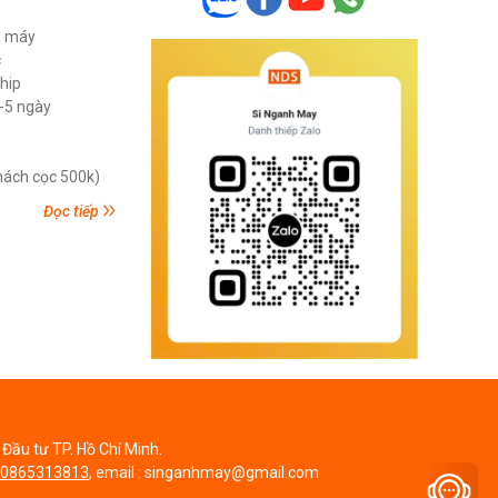
ã máy
c
ship
3-5 ngày
khách cọc 500k)
Đọc tiếp
Đầu tư TP. Hồ Chí Minh.
0865313813
, email : singanhmay@gmail.com