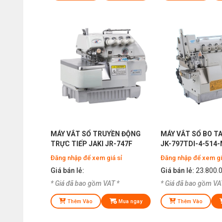
MÁY VẮT SỔ TRUYỀN ĐỘNG
MÁY VẮT SỔ BO T
TRỰC TIẾP JAKI JR-747F
JK-797TDI-4-514-
Đăng nhập để xem giá sỉ
Đăng nhập để xem gi
Giá bán lẻ:
Giá bán lẻ:
23.800.
* Giá đã bao gồm VAT *
* Giá đã bao gồm VA
Thêm Vào
Mua ngay
Thêm Vào