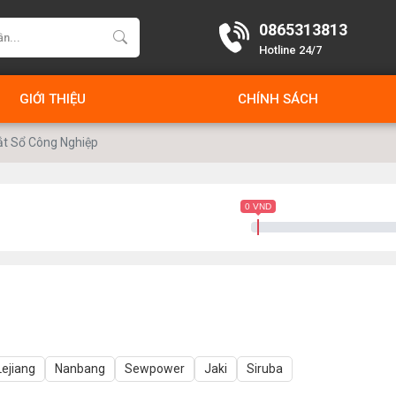
0865313813
Hotline 24/7
GIỚI THIỆU
CHÍNH SÁCH
t Sổ Công Nghiệp
0 VND
Lejiang
Nanbang
Sewpower
Jaki
Siruba