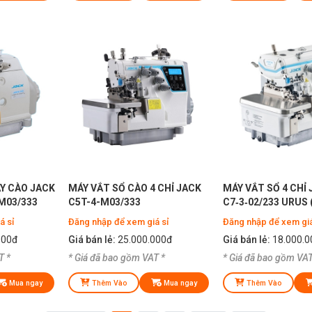
AY CÀO JACK
MÁY VẮT SỔ CÀO 4 CHỈ JACK
MÁY VẮT SỔ 4 CHỈ
M03/333
C5T-4-M03/333
C7‑3‑02/233 URUS 
CÔNG NGHỆ AI TIÊ
á sỉ
Đăng nhập để xem giá sỉ
Đăng nhập để xem giá
000đ
Giá bán lẻ:
25.000.000đ
Giá bán lẻ:
18.000.0
T *
* Giá đã bao gồm VAT *
* Giá đã bao gồm VAT
Mua ngay
Thêm Vào
Mua ngay
Thêm Vào