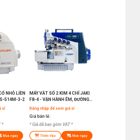
CỔ NHỎ LIỀN
MÁY VẮT SỔ 2 KIM 4 CHỈ JAKI
S-514M-3-2
F8-4 - VẬN HÀNH ÊM, ĐƯỜNG
MAY ĐẸP
 sỉ
Đăng nhập để xem giá sỉ
Giá bán lẻ:
 *
* Giá đã bao gồm VAT *
Mua ngay
Thêm Vào
Mua ngay