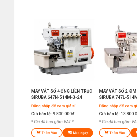
MÁY VẮT SỔ 4 ỐNG LIỀN TRỤC
MÁY VẮT SỔ 2 KIM 
SIRUBA 647N-514M-3-24
SIRUBA 747L-514M
CHUYÊN LỒNG DÂY
Đăng nhập để xem giá sỉ
Đăng nhập để xem gi
THUN
Giá bán lẻ:
9.800.000đ
Giá bán lẻ:
13.800.
* Giá đã bao gồm VAT *
* Giá đã bao gồm VA
Thêm Vào
Mua ngay
Thêm Vào