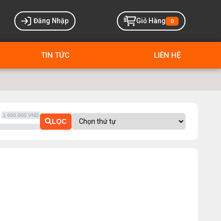
Đăng Nhập
Giỏ Hàng
0
TIN TỨC
LIÊN HỆ
1 000 000 VND
LỌC