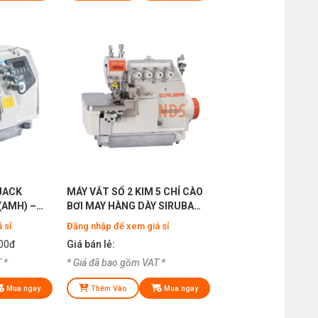
 JACK
MÁY VẮT SỔ 2 KIM 5 CHỈ CÀO
(AMH) –
BƠI MAY HÀNG DÀY SIRUBA
N TIẾN
757KT - 516M-3
 sỉ
Đăng nhập để xem giá sỉ
00đ
Giá bán lẻ:
 *
* Giá đã bao gồm VAT *
Mua ngay
Thêm Vào
Mua ngay