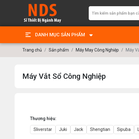
DANH MỤC SẢN PHẨM
Trang chủ
Sản phẩm
Máy May Công Nghiệp
Máy Vắ
Máy Vắt Sổ Công Nghiệp
Thương hiệu:
Sliverstar
Juki
Jack
Shengtian
Sipuba