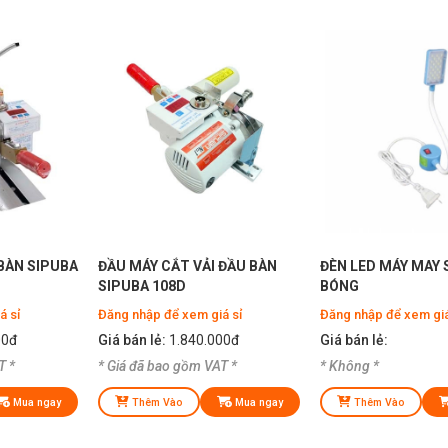
 BÀN SIPUBA
ĐẦU MÁY CẮT VẢI ĐẦU BÀN
ĐÈN LED MÁY MAY 
)
SIPUBA 108D
BÓNG
á sỉ
Đăng nhập để xem giá sỉ
Đăng nhập để xem giá
00đ
Giá bán lẻ:
1.840.000đ
Giá bán lẻ:
T *
* Giá đã bao gồm VAT *
* Không *
Mua ngay
Thêm Vào
Mua ngay
Thêm Vào