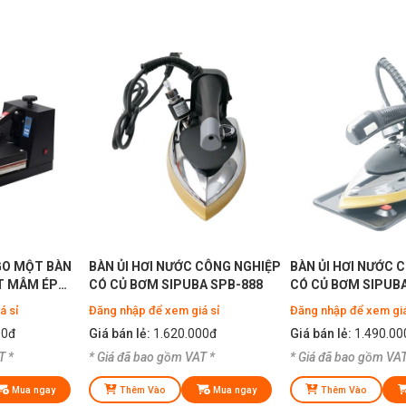
GO MỘT BÀN
BÀN ỦI HƠI NƯỚC CÔNG NGHIỆP
BÀN ỦI HƠI NƯỚC 
T MÂM ÉP
CÓ CỦ BƠM SIPUBA SPB-888
CÓ CỦ BƠM SIPUBA
A
VỚI BÌNH CHỨA NƯ
á sỉ
Đăng nhập để xem giá sỉ
Đăng nhập để xem giá
00đ
Giá bán lẻ:
1.620.000đ
Giá bán lẻ:
1.490.00
T *
* Giá đã bao gồm VAT *
* Giá đã bao gồm VAT
Mua ngay
Thêm Vào
Mua ngay
Thêm Vào