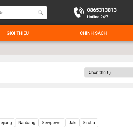
0865313813
Hotline 24/7
GIỚI THIỆU
CHÍNH SÁCH
Lejiang
Nanbang
Sewpower
Jaki
Siruba