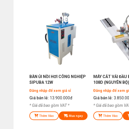
BÀN ỦI NỒI HƠI CÔNG NGHIỆP
MÁY CẮT VẢI ĐẦU
SIPUBA 12W
108D (NGUYÊN BỘ
Đăng nhập để xem giá sỉ
Đăng nhập để xem gi
Giá bán lẻ:
13.900.000đ
Giá bán lẻ:
3.850.0
* Giá đã bao gồm VAT *
* Giá đã bao gồm VA
Thêm Vào
Mua ngay
Thêm Vào