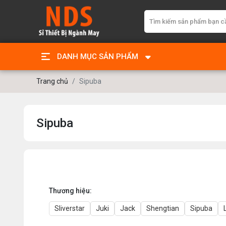
DANH MỤC SẢN PHẨM
Trang chủ
Sipuba
Sipuba
Thương hiệu:
Sliverstar
Juki
Jack
Shengtian
Sipuba