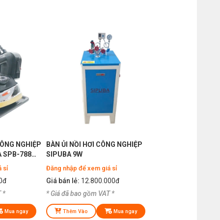
CÔNG NGHIỆP
BÀN ỦI NỒI HƠI CÔNG NGHIỆP
 SPB-788
SIPUBA 9W
ỚC LỚN
 sỉ
Đăng nhập để xem giá sỉ
0đ
Giá bán lẻ:
12.800.000đ
 *
* Giá đã bao gồm VAT *
Mua ngay
Thêm Vào
Mua ngay