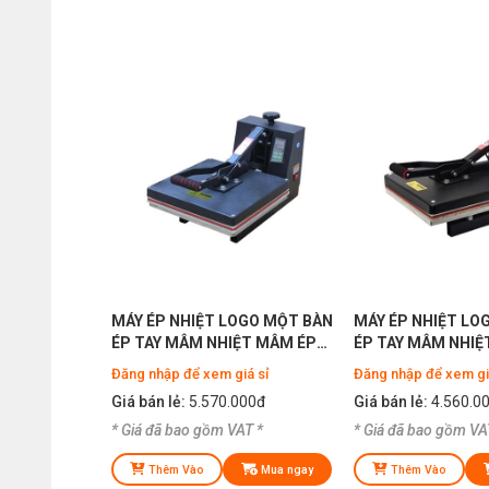
MÁY ÉP NHIỆT LOGO MỘT BÀN
MÁY ÉP NHIỆT LO
ÉP TAY MÂM NHIỆT MÂM ÉP
ÉP TAY MÂM NHIỆ
40X60 HIỆU SIPUBA
40X40 HIỆU SIPUB
Đăng nhập để xem giá sỉ
Đăng nhập để xem gi
Giá bán lẻ:
5.570.000đ
Giá bán lẻ:
4.560.0
* Giá đã bao gồm VAT *
* Giá đã bao gồm VA
Thêm Vào
Mua ngay
Thêm Vào