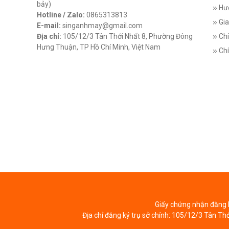
bảy)
Hư
Hotline / Zalo:
0865313813
Gia
E-mail:
singanhmay@gmail.com
Địa chỉ:
105/12/3 Tân Thới Nhất 8, Phường Đông
Chí
Hưng Thuận, TP Hồ Chí Minh, Việt Nam
Chí
Giấy chứng nhận đăng k
Địa chỉ đăng ký trụ sở chính: 105/12/3 Tân Th