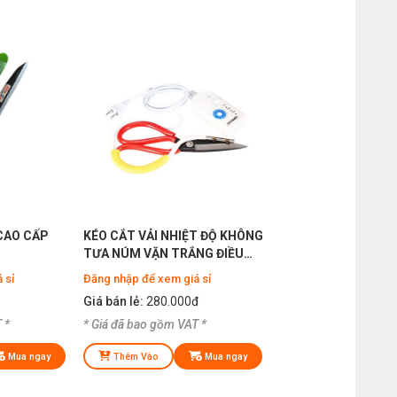
 CAO CẤP
KÉO CẮT VẢI NHIỆT ĐỘ KHÔNG
T
TƯA NÚM VẶN TRẮNG ĐIỀU
CHỈNH ĐƯỢC NHIỆT ĐỘ
 sỉ
Đăng nhập để xem giá sỉ
Giá bán lẻ:
280.000đ
 *
* Giá đã bao gồm VAT *
Mua ngay
Thêm Vào
Mua ngay