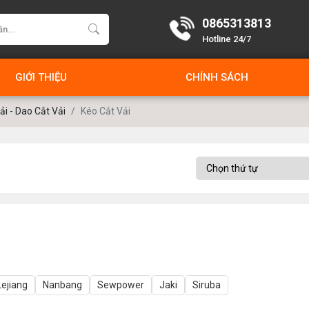
0865313813
Hotline 24/7
GIỚI THIỆU
CHÍNH SÁCH
ải - Dao Cắt Vải
Kéo Cắt Vải
Lejiang
Nanbang
Sewpower
Jaki
Siruba