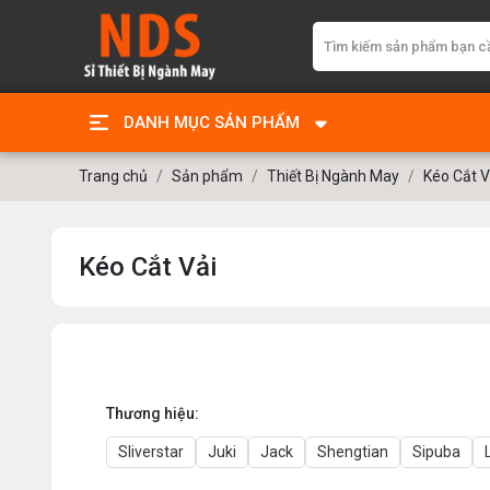
DANH MỤC SẢN PHẨM
Trang chủ
Sản phẩm
Thiết Bị Ngành May
Kéo Cắt V
Kéo Cắt Vải
Thương hiệu:
Sliverstar
Juki
Jack
Shengtian
Sipuba