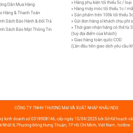
» Hàng phụ kiện tối thiểu 5c / loại
ớng Dẫn Mua Hàng
» Hàng máy móc tối thiểu 1c / m
o Hàng & Thanh Toán
» Sản phẩm trên 100k tối thiểu 3
nh Sách Bảo Hành & Đổi Trả
» Gửi đơn hàng sỉ khách chịu phí 
» Thời gian nhận hàng có thể từ 
nh Sách Bảo Mật Thông Tin
(tuỳ địa điểm của khách)
» Giao hàng toàn quốc COD
(Lần đầu tiên giao dịch yêu cầu 
CÔNG TY TNHH THƯƠNG MẠI VÀ XUẤT NHẬP KHẨU NDS
ý kinh doanh số 0318908146, cấp ngày 10/04/2025 bởi Sở Kế hoạch và 
ới Nhất 8, Phường Đông Hưng Thuận, TP Hồ Chí Minh, Việt Nam , hotline :