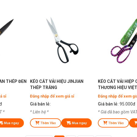
IAN THÉP ĐEN
KÉO CẮT VẢI HIỆU JINJIAN
KÉO CẮT VẢI HIỆP
THÉP TRẮNG
THƯƠNG HIỆU VIỆ
á sỉ
Đăng nhập để xem giá sỉ
Đăng nhập để xem giá
đ
Giá bán lẻ:
Giá bán lẻ:
95.000đ
T *
* Liên hệ *
* Giá đã bao gồm VAT
Mua ngay
Thêm Vào
Mua ngay
Thêm Vào