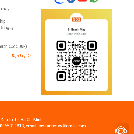
ã máy
c
ship
3-5 ngày
khách cọc 500k)
Đọc tiếp
Đầu tư TP. Hồ Chí Minh.
0865313813
, email : singanhmay@gmail.com