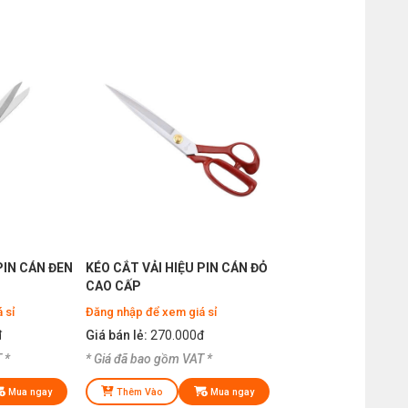
PIN CÁN ĐEN
KÉO CẮT VẢI HIỆU PIN CÁN ĐỎ
CAO CẤP
 sỉ
Đăng nhập để xem giá sỉ
đ
Giá bán lẻ:
270.000đ
 *
* Giá đã bao gồm VAT *
Mua ngay
Thêm Vào
Mua ngay