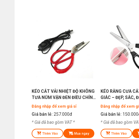
KÉO CẮT VẢI NHIỆT ĐỘ KHÔNG
KÉO RĂNG CƯA CẮ
TƯA NÚM VẶN ĐEN ĐIỀU CHỈNH
GIÁC – ĐẸP, SẮC, 
ĐƯỢC NHIỆT ĐỘ
Đăng nhập để xem giá sỉ
Đăng nhập để xem gi
Giá bán lẻ:
257.000đ
Giá bán lẻ:
150.000
* Giá đã bao gồm VAT *
* Giá đã bao gồm VA
Thêm Vào
Mua ngay
Thêm Vào