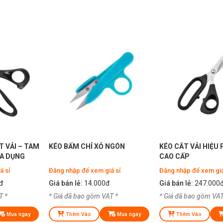
T VẢI – TAM
KÉO BẤM CHỈ XỎ NGÓN
KÉO CẮT VẢI HIỆU 
ĐA DỤNG
CAO CẤP
á sỉ
Đăng nhập để xem giá sỉ
Đăng nhập để xem giá
đ
Giá bán lẻ:
14.000đ
Giá bán lẻ:
247.000
T *
* Giá đã bao gồm VAT *
* Giá đã bao gồm VAT
Mua ngay
Thêm Vào
Mua ngay
Thêm Vào