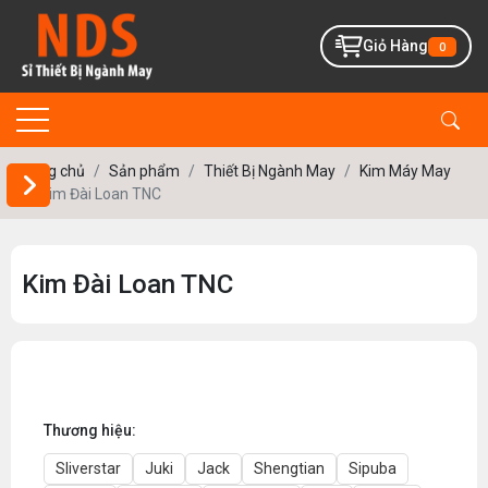
Giỏ Hàng
0
Trang chủ
Sản phẩm
Thiết Bị Ngành May
Kim Máy May
Kim Đài Loan TNC
Kim Đài Loan TNC
Thương hiệu:
Sliverstar
Juki
Jack
Shengtian
Sipuba