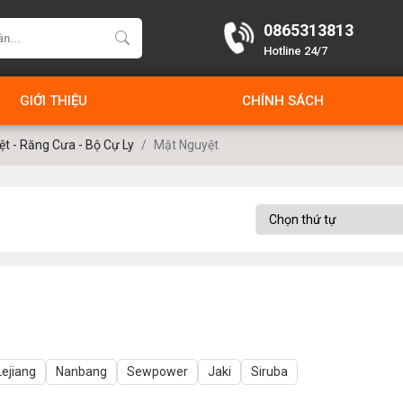
0865313813
Hotline 24/7
GIỚI THIỆU
CHÍNH SÁCH
t - Răng Cưa - Bộ Cự Ly
Mặt Nguyệt
Lejiang
Nanbang
Sewpower
Jaki
Siruba