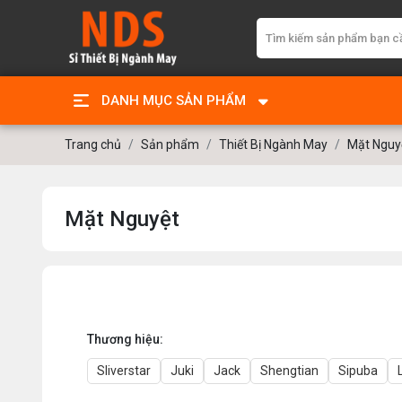
DANH MỤC SẢN PHẨM
Trang chủ
Sản phẩm
Thiết Bị Ngành May
Mặt Nguyệ
Mặt Nguyệt
Thương hiệu:
Sliverstar
Juki
Jack
Shengtian
Sipuba