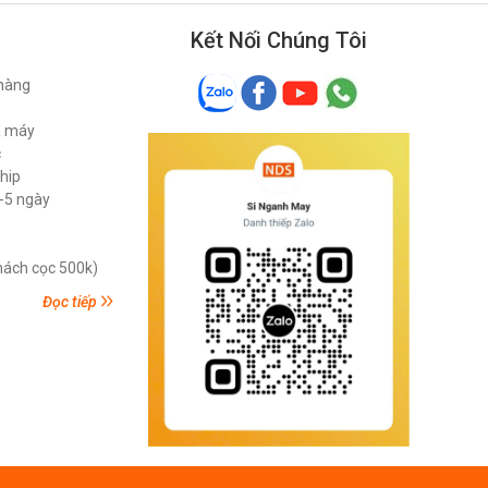
Kết Nối Chúng Tôi
 hàng
ã máy
c
ship
3-5 ngày
khách cọc 500k)
Đọc tiếp