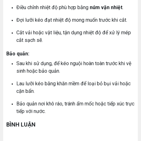
Giá bán lẻ:
Điều chỉnh nhiệt độ phù hợp bằng
núm vặn nhiệt
.
Đợi lưỡi kéo đạt nhiệt độ mong muốn trước khi cắt.
MÁY QUẤN DÂY ĐAI TỰ ĐỘNG
Cắt vải hoặc vật liệu, tận dụng nhiệt độ để xử lý mép
Máy May Bao Cầm Tay: Chọn Máy Chạy Pin Hay
Chạy Điện Tốt Hơn? So Sánh Chi Tiết 2025
cắt sạch sẽ.
Đăng nhập để xem giá sỉ
Thứ tư, 20/11/2024
Giá bán lẻ:
Bảo quản:
Máy May Bao Cầm Tay Chính Hãng – Giá Rẻ,
Bền, Dễ Sử Dụng (Top 3 Nên Mua)
Sau khi sử dụng, để kéo nguội hoàn toàn trước khi vệ
Thứ tư, 20/11/2024
sinh hoặc bảo quản.
MÁY CẮT DẢI ĐAI ĐIỆN TỬ TỰ ĐỘNG
Cung cấp hóa chất công nghiệp cho doanh
Đăng nhập để xem giá sỉ
Lau lưỡi kéo bằng khăn mềm để loại bỏ bụi vải hoặc
nghiệp của bạn
Giá bán lẻ:
cặn bẩn.
Thứ năm, 24/10/2024
Hướng Dẫn Cách Sử Dụng Máy May Gia Đình
Bảo quản nơi khô ráo, tránh ẩm mốc hoặc tiếp xúc trực
Từ A-Z Cho Người Mới
tiếp với nước.
ĐÁ MÀI MÁY CẮT VẢI CẦM TAY ĐĨA DAO 65
Thứ ba, 04/08/2026
Đăng nhập để xem giá sỉ
BÌNH LUẬN
Tổ Hợp May Nhỏ Thì Nên Chọn Máy Cắt Vải
Giá bán lẻ:
49.000đ
Cầm Tay Không ? Phân Tích Chi Phí Và Hiệu
Quả
Thứ bảy, 01/08/2026