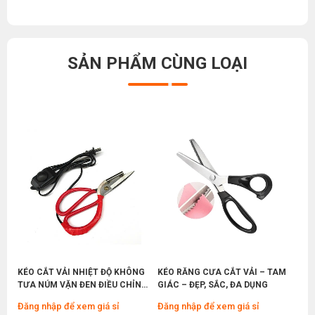
Cách Phân Biệt Máy Vắt Sổ Siruba Hàng Nhái
Và Chính Hãng Chuẩn Xác
MÁY MAY BAO CẦM TAY GK9-200 KHÔNG BÌNH
Thứ ba, 09/06/2026
DẦU
SẢN PHẨM CÙNG LOẠI
Đăng nhập để xem giá sỉ
Mở Xưởng May Gia Công Thì Nên Mua Máy May
Ở Đâu Giá Rẻ Chất Lượng
Giá bán lẻ:
1.650.000đ
Thứ bảy, 06/06/2026
Máy Khò Chỉ Là Gì ? Vì Sao Xưởng May Hiện Nay
MÁY MAY BAO CẦM TAY GK9-800 CÓ BÌNH DẦU
Không Thể Thiếu Thiết Bị Này
Thứ ba, 02/06/2026
Đăng nhập để xem giá sỉ
Giá bán lẻ:
1.750.000đ
Danh Sách Các Thiết Bị Cần Có Khi Mở Xưởng
May Gia Công
Thứ bảy, 30/05/2026
MÁY MAY BAO CẦM TAY KACHI KC9-500 CHẠY
So Sánh Máy May Bán Công Nghiệp Và Công
PIN
Nghiệp: Nên Mua Loại Nào ?
Đăng nhập để xem giá sỉ
Thứ ba, 26/05/2026
Giá bán lẻ:
2.900.000đ
Kinh Nghiệm Mở Xưởng May Gia Công Chi Tiết
KÉO CẮT VẢI NHIỆT ĐỘ KHÔNG
KÉO RĂNG CƯA CẮT VẢI – TAM
Cho Người Mới Bắt Đầu
TƯA NÚM VẶN ĐEN ĐIỀU CHỈNH
GIÁC – ĐẸP, SẮC, ĐA DỤNG
Thứ bảy, 23/05/2026
ĐƯỢC NHIỆT ĐỘ
MÁY MAY BAO CẦM TAY GK9-500 CÓ BÌNH DẦU
Đăng nhập để xem giá sỉ
Đăng nhập để xem giá sỉ