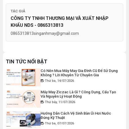
Hướng Dẫn Điều Chỉnh Chỉ May Cho Máy May
THAN MÁY CẮT VẢI CẦM TAY YJ-65 ( 1 CẶP )
TÁC GIẢ
Gia Đình Đúng Kỹ Thuật
Thứ hai, 27/07/2026
CÔNG TY TNHH THƯƠNG MẠI VÀ XUẤT NHẬP
Đăng nhập để xem giá sỉ
KHẨU NDS - 0865313813
Giá bán lẻ:
50.000đ
Máy Viền Ống Là Gì ? Có Nên Đầu Tư Cho
Xưởng May Không ?
0865313813
singanhmay@gmail.com
Thứ tư, 22/07/2026
DÂY ĐIỆN MÁY CẮT VẢI CẦM TAY YJ-65
Lỗi Máy May Bị Nổi Chỉ Trên: Hướng Dẫn Kiểm
Tra Và Cách Khắc Phục Từ A-Z
Đăng nhập để xem giá sỉ
Thứ bảy, 18/07/2026
TIN TỨC NỔI BẬT
Giá bán lẻ:
120.000đ
Có Nên Mua Máy May Gia Đình Cũ Để Sử Dụng
Không ? Lời Khuyên Từ Chuyên Gia
Thứ ba, 14/07/2026
MÁY MAY BAO CẦM TAY CHẠY PIN GK9-520
Máy May Ziczac Là Gì ? Công Dụng, Cấu Tạo
Đăng nhập để xem giá sỉ
Và Nguyên Lý Hoạt Động
Giá bán lẻ:
2.400.000đ
Thứ bảy, 11/07/2026
Hướng Dẫn Cách Vệ Sinh Bàn Ủi Hơi Nước
Đúng Kỹ Thuật
MÁY MAY BAO CẦM TAY GK9-500 KHÔNG BÌNH
Thứ ba, 07/07/2026
DẦU