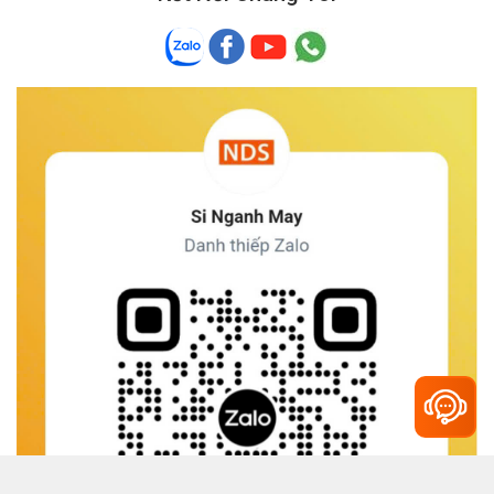
Giá bán lẻ:
7.750.000đ
Top 5 Thương Hiệu Máy May Bao Uy Tín Nhất
2025
MÁY CẮT VẢI ĐỨNG DSIMAN DSM-3E 10 INCH (
Thứ năm, 18/09/2025
750 W)
Top 5 Máy Khâu Bao Bán Chạy Nhất 2025 – Giá
Đăng nhập để xem giá sỉ
Rẻ, Bền, Dễ Dùng
Giá bán lẻ:
5.170.000đ
Thứ ba, 16/09/2025
Máy Khâu Bao Là Gì? Giải Pháp Đóng Bao
MÁY CẮT VẢI ĐỨNG JACK JK-T3 12 INCH (750
Nhanh - Chắc - Tiết Kiệm Chi Phí
W)
Thứ tư, 10/09/2025
Đăng nhập để xem giá sỉ
Top máy may 1 kim JUKI chính hãng tốt nhất và
Giá bán lẻ:
8.750.000đ
bán chạy nhất hiện nay
Thứ năm, 04/09/2025
MÁY CẮT MẪU VẢI DẠNG ĐĨA DAO TRÒN 100
Máy may 2 kim JUKI – Giải Pháp Tối Ưu Cho
Xưởng May Công Nghiệp
MM
Thứ sáu, 22/08/2025
Đăng nhập để xem giá sỉ
Giá bán lẻ:
1.200.000đ
Máy may công nghiệp điện tử JUKI – giá tốt,
hiệu suất vượt trội
Thứ ba, 12/08/2025