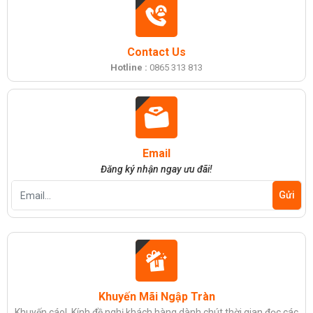
RC-110 CÔNG SUẤT 250 W
Thứ ba, 13/01/2026
Đăng nhập để xem giá sỉ
Giá bán lẻ:
1.190.000đ
Tổng Hợp Các Linh Kiện Phụ Kiện Máy Cắt Vải
Cầm Tay Không Thể Thiếu Cho Xưởng May
Contact Us
Thứ năm, 08/01/2026
Hotline :
0865 313 813
MÁY CẮT VẢI CẦM TAY CHEERING RCS-125
Hướng Dẫn Thay Lưỡi Dao Máy Cắt Vải Đứng
CÔNG SUẤT 250 W
Hiệu Quả Đúng Cách
Đăng nhập để xem giá sỉ
Thứ bảy, 03/01/2026
Giá bán lẻ:
2.780.000đ
So Sánh Máy Cắt Vải Dùng Điện Và Dùng Pin -
Email
Nên chọn Loại Nào ?
Thứ ba, 30/12/2025
Đăng ký nhận ngay ưu đãi!
MÁY CẮT VẢI TAY CẦM LEJIANG YJ-125 CÔNG
SUẤT 350 W
Máy Cắt Chỉ Thừa Là Gì? Cấu Tạo Và Nguyên Lý
Hoạt Động
Đăng nhập để xem giá sỉ
Giá bán lẻ:
2.400.000đ
Thứ tư, 24/12/2025
Top 3 Địa Chỉ Cung Cấp Máy Cắt Vải Uy Tín
Nhất Thị Trường Hiện Nay
MÁY CẮT VẢI TAY CẦM CHẠY PIN CHEERING
Thứ bảy, 20/12/2025
RCS-125B 5 TỐC ĐỘ CẮT VẢI
Khuyến Mãi Ngập Tràn
Đăng nhập để xem giá sỉ
Bí Quyết Bảo Dưỡng Máy Cắt Vải Đúng Cách
Hiệu Quả
Giá bán lẻ:
3.200.000đ
Khuyến cáo! Kính đề nghị khách hàng dành chút thời gian đọc các