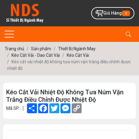
Giỏ Hàng
0
Trang chủ
Sản phẩm
Thiết Bị Ngành May
Kéo Cắt Vải - Dao Cắt Vải
Kéo Cắt Vải
Kéo cắt vải nhiệt độ không tưa núm vặn trắng điều chỉnh được
nhiệt độ
Kéo Cắt Vải Nhiệt Độ Không Tưa Núm Vặn
Trắng Điều Chỉnh Được Nhiệt Độ
Share
Facebook
Twitter
Messenger
Copy
Mã SP:
Link