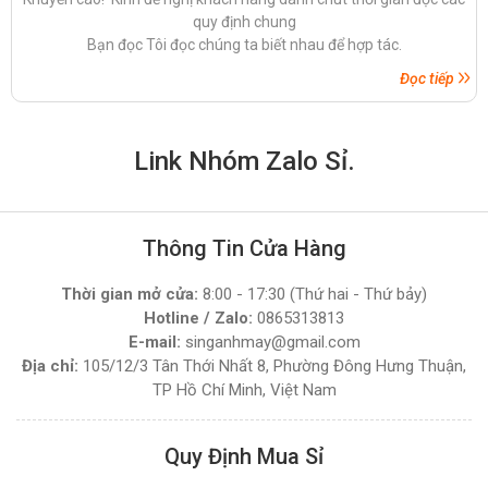
Thứ ba, 16/12/2025
quy định chung
Bạn đọc Tôi đọc chúng ta biết nhau để hợp tác.
Tiêu Chí Lựa Chọn Máy Cắt Vải Cầm Tay Chất
MÁY CẮT VẢI ĐẦU BÀN SIPUBA 108D (NGUYÊN
Lượng Phù Hợp
Đọc tiếp
BỘ)
Thứ tư, 10/12/2025
Đăng nhập để xem giá sỉ
Giá bán lẻ:
3.850.000đ
Máy Cắt Vải Mẫu Là Gì ? Loại Nào Tốt Và Giá
Bao Nhiêu Hiện Nay
Link Nhóm Zalo Sỉ.
Thứ bảy, 06/12/2025
MÁY CẮT VẢI ĐẦU BÀN LEJIANG YJ-108D (
Máy Cắt Vải Đứng Loại Nào Tốt ? Top 7 Mẫu Cắt
NGUYÊN BỘ )
Vải Đứng Phổ Biến Nhất Hiện Nay
Thông Tin Cửa Hàng
Đăng nhập để xem giá sỉ
Thứ tư, 03/12/2025
Giá bán lẻ:
4.270.000đ
Thời gian mở cửa:
8:00 - 17:30 (Thứ hai - Thứ bảy)
Hướng Dẫn Sử Dụng Máy Cắt Vải Đầu Bàn Chi
Tiết Đúng Cách Hiệu Quả
Hotline / Zalo:
0865313813
Thứ bảy, 29/11/2025
E-mail:
singanhmay@gmail.com
MÁY CẮT VẢI ĐẦU BÀN LEJIANG YJ-168D (
NGUYÊN BỘ )
Địa chỉ:
105/12/3 Tân Thới Nhất 8, Phường Đông Hưng Thuận,
Máy Cắt Vải Viền Là Gì? Lợi Ích Và Ứng Dụng
TP Hồ Chí Minh, Việt Nam
Trong Ngành May Hiện Nay
Đăng nhập để xem giá sỉ
Giá bán lẻ:
7.450.000đ
Thứ tư, 26/11/2025
Quy Định Mua Sỉ
Nên Chọn Máy Cắt Vải Cầm Tay Hay Máy Cắt
Vải Đứng
MÁY CẮT VẢI ĐỨNG DAYANG CDZ-103 08 INCH