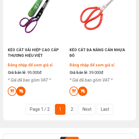
Công Nghiệp Phù Hợp Hiệu Quả
Thứ ba, 10/02/2026
MÁY MAY BAO CẦM TAY YAOHAN N600H
Top 3 Địa Chỉ Mua Bán Máy May Chất Lượng Uy
Tín Tại TPHCM
Đăng nhập để xem giá sỉ
Thứ năm, 05/02/2026
Giá bán lẻ:
6.900.000đ
Nguyên Nhân Máy May Không Ăn Chỉ Và Cách
Khắc Phục
KÉO CẮT VẢI HIỆP CAO CẤP
KÉO CẮT ĐA NĂNG CÁN NHỰA
Thứ bảy, 31/01/2026
MÁY MAY BAO CẦM TAY ĐÀI LOAN YL-2 1 KIM
THƯƠNG HIỆU VIỆT
ĐỎ
1 CHỈ
Đăng nhập để xem giá sỉ
Đăng nhập để xem giá sỉ
Máy May Kansai Thường Gặp Những Lỗi Gì ?
Nguyên Nhân Và Cách Khắc Phục
Đăng nhập để xem giá sỉ
Giá bán lẻ:
95.000đ
Giá bán lẻ:
39.000đ
Giá bán lẻ:
2.100.000đ
Thứ ba, 27/01/2026
* Giá đã bao gồm VAT *
* Giá đã bao gồm VAT *
Máy May Kansai Là Gì ? Cấu Tạo Và Nguyên Lý
Hoạt Động Của Máy Kansai
MÁY CẮT VẢI CẦM TAY LEJIANG YJ-70A CÔNG
Thứ sáu, 23/01/2026
SUẤT 170W
Page 1 / 2
1
2
Next
Last
Đăng nhập để xem giá sỉ
Cách Sử Dụng Máy May 1 Kim Điện Tử Công
Nghiệp Chi Tiết Từ A Đến Z
Giá bán lẻ:
1.190.000đ
Thứ bảy, 17/01/2026
Nên Mua Máy May Gia Đình Hay Máy May Công
MÁY CẮT VẢI CẦM TAY MÔ TƠ CƠ CHEERING
Nghiệp