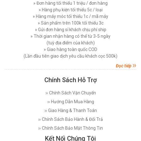
Hướng Dẫn Sử Dụng Máy Cắt Vải Đầu Bàn Chi
» Đơn hàng tối thiểu 1 triệu / đơn hàng
Tiết Đúng Cách Hiệu Quả
» Hàng phụ kiện tối thiểu 5c / loại
MÁY CẮT VẢI ĐẦU BÀN LEJIANG YJ-108D (
Thứ bảy, 29/11/2025
» Hàng máy móc tối thiểu 1c / mã máy
NGUYÊN BỘ )
» Sản phẩm trên 100k tối thiểu 3c
Máy Cắt Vải Viền Là Gì? Lợi Ích Và Ứng Dụng
Đăng nhập để xem giá sỉ
» Gửi đơn hàng sỉ khách chịu phí ship
Trong Ngành May Hiện Nay
Giá bán lẻ:
4.270.000đ
» Thời gian nhận hàng có thể từ 3-5 ngày
Thứ tư, 26/11/2025
(tuỳ địa điểm của khách)
Nên Chọn Máy Cắt Vải Cầm Tay Hay Máy Cắt
» Giao hàng toàn quốc COD
MÁY CẮT VẢI ĐẦU BÀN LEJIANG YJ-168D (
Vải Đứng
(Lần đầu tiên giao dịch yêu cầu khách cọc 500k)
NGUYÊN BỘ )
Thứ năm, 20/11/2025
Đọc tiếp
Đăng nhập để xem giá sỉ
Các Lỗi Phổ Biến Khi Sử Dụng Máy Cắt Vải
Giá bán lẻ:
7.450.000đ
Đứng Và Cách Khắc Phục
Chính Sách Hỗ Trợ
Thứ bảy, 15/11/2025
Chính Sách Vận Chuyển
MÁY CẮT VẢI ĐỨNG DAYANG CDZ-103 08 INCH
Top 5 Loại Máy Cắt Vải Cầm Tay Tốt Nhất Hiện
750W
Nay - Nên Mua Loại Nào ?
Hướng Dẫn Mua Hàng
Thứ ba, 11/11/2025
Đăng nhập để xem giá sỉ
Giao Hàng & Thanh Toán
Giá bán lẻ:
7.450.000đ
Máy Cắt Vải Đầu Bàn Là Gì? Top 5 Điều Cần Biết
Chính Sách Bảo Hành & Đổi Trả
Trước Khi Mua Và Sử Dụng
Chính Sách Bảo Mật Thông Tin
Thứ bảy, 08/11/2025
MÁY CẮT VẢI ĐỨNG PHILPS 08 INCH, CÔNG
Kết Nối Chúng Tôi
SUẤT 1600W