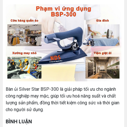
MÁY MAY BAO CẦM TAY TRỤ ĐỨNG 2 KIM
Máy May Bao Cầm Tay: Chọn Máy Chạy Pin Hay
Đăng nhập để xem giá sỉ
Chạy Điện Tốt Hơn? So Sánh Chi Tiết 2025
Bàn ủi Silver Star BSP-300 là giải pháp tối ưu cho ngành
Giá bán lẻ:
Thứ tư, 20/11/2024
công nghiệp may mặc, giúp tối ưu hoá năng suất và chất
lượng sản phẩm, đồng thời tiết kiệm công sức và thời gian
Máy May Bao Cầm Tay Chính Hãng – Giá Rẻ,
Bền, Dễ Sử Dụng (Top 3 Nên Mua)
cho người sử dụng.
Thứ tư, 20/11/2024
MÁY QUẤN DÂY ĐAI TỰ ĐỘNG
BÌNH LUẬN
Đăng nhập để xem giá sỉ
Cung cấp hóa chất công nghiệp cho doanh