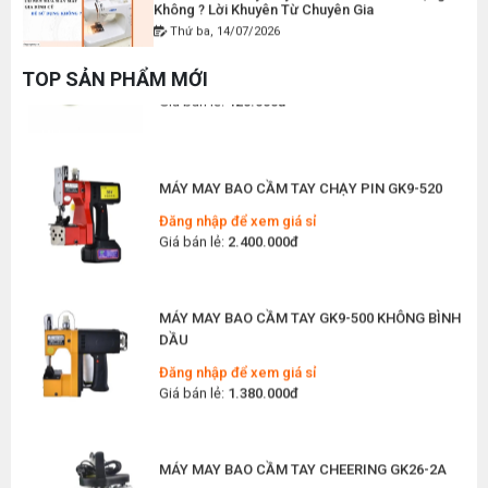
Thứ ba, 14/07/2026
DÂY ĐIỆN MÁY CẮT VẢI CẦM TAY YJ-65
Đăng nhập để xem giá sỉ
Máy May Ziczac Là Gì ? Công Dụng, Cấu Tạo
TOP SẢN PHẨM MỚI
Và Nguyên Lý Hoạt Động
Giá bán lẻ:
120.000đ
Thứ bảy, 11/07/2026
Hướng Dẫn Cách Vệ Sinh Bàn Ủi Hơi Nước
Đúng Kỹ Thuật
MÁY MAY BAO CẦM TAY CHẠY PIN GK9-520
Thứ ba, 07/07/2026
Đăng nhập để xem giá sỉ
Giá bán lẻ:
2.400.000đ
Máy Trải Vải Công Nghiệp: Giải Pháp Tự Động
Hóa Giúp Xưởng May Tăng Năng Suất
Thứ bảy, 04/07/2026
MÁY MAY BAO CẦM TAY GK9-500 KHÔNG BÌNH
Top 5 Máy May Gia Đình Đáng Mua Nhất Hiện
DẦU
Nay 2026
Thứ tư, 01/07/2026
Đăng nhập để xem giá sỉ
Giá bán lẻ:
1.380.000đ
Máy Sang Chỉ Là Gì? Công Dụng, Cấu Tạo Và
Nguyên Lý Hoạt Động Chi Tiết
Thứ bảy, 27/06/2026
MÁY MAY BAO CẦM TAY CHEERING GK26-2A
Hướng Dẫn Cách Sửa Bàn Ủi Hơi Nước Tại Nhà
Đăng nhập để xem giá sỉ
Chi Tiết