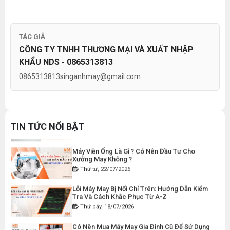
nghiệp của bạn
Giá bán lẻ:
Thứ năm, 24/10/2024
Hướng Dẫn Cách Sử Dụng Máy May Gia Đình
TÁC GIẢ
Từ A-Z Cho Người Mới
MÁY CẮT DẢI ĐAI ĐIỆN TỬ TỰ ĐỘNG
CÔNG TY TNHH THƯƠNG MẠI VÀ XUẤT NHẬP
Thứ ba, 04/08/2026
Đăng nhập để xem giá sỉ
KHẨU NDS - 0865313813
Giá bán lẻ:
Tổ Hợp May Nhỏ Thì Nên Chọn Máy Cắt Vải
0865313813
singanhmay@gmail.com
Cầm Tay Không ? Phân Tích Chi Phí Và Hiệu
Quả
Thứ bảy, 01/08/2026
Hướng Dẫn Điều Chỉnh Chỉ May Cho Máy May
ĐÁ MÀI MÁY CẮT VẢI CẦM TAY ĐĨA DAO 65
Gia Đình Đúng Kỹ Thuật
Đăng nhập để xem giá sỉ
TIN TỨC NỔI BẬT
Thứ hai, 27/07/2026
Giá bán lẻ:
49.000đ
Máy Viền Ống Là Gì ? Có Nên Đầu Tư Cho
Xưởng May Không ?
Thứ tư, 22/07/2026
THAN MÁY CẮT VẢI CẦM TAY YJ-65 ( 1 CẶP )
Lỗi Máy May Bị Nổi Chỉ Trên: Hướng Dẫn Kiểm
Đăng nhập để xem giá sỉ
Tra Và Cách Khắc Phục Từ A-Z
Giá bán lẻ:
50.000đ
Thứ bảy, 18/07/2026
Có Nên Mua Máy May Gia Đình Cũ Để Sử Dụng
Không ? Lời Khuyên Từ Chuyên Gia