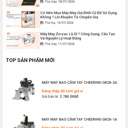
Thứ bảy, 18/07/2026
MÁY MAY BAO CẦM TAY CHẠY PIN GK9-520
Có Nên Mua Máy May Gia Đình Cũ Để Sử Dụng
Đăng nhập để xem giá sỉ
Không ? Lời Khuyên Từ Chuyên Gia
Giá bán lẻ:
2.400.000đ
Thứ ba, 14/07/2026
Máy May Ziczac Là Gì ? Công Dụng, Cấu Tạo
Và Nguyên Lý Hoạt Động
MÁY MAY BAO CẦM TAY GK9-500 KHÔNG BÌNH
Thứ bảy, 11/07/2026
DẦU
Đăng nhập để xem giá sỉ
Hướng Dẫn Cách Vệ Sinh Bàn Ủi Hơi Nước
Đúng Kỹ Thuật
Giá bán lẻ:
1.380.000đ
TOP SẢN PHẨM MỚI
Thứ ba, 07/07/2026
Máy Trải Vải Công Nghiệp: Giải Pháp Tự Động
MÁY MAY BAO CẦM TAY CHEERING GK26-2A
Hóa Giúp Xưởng May Tăng Năng Suất
Thứ bảy, 04/07/2026
Đăng nhập để xem giá sỉ
Giá bán lẻ:
2.780.000đ
Top 5 Máy May Gia Đình Đáng Mua Nhất Hiện
Nay 2026
Thứ tư, 01/07/2026
MÁY MAY BAO CẦM TAY CHEERING GK26-1A
Máy Sang Chỉ Là Gì? Công Dụng, Cấu Tạo Và
Nguyên Lý Hoạt Động Chi Tiết
Đăng nhập để xem giá sỉ
Thứ bảy, 27/06/2026