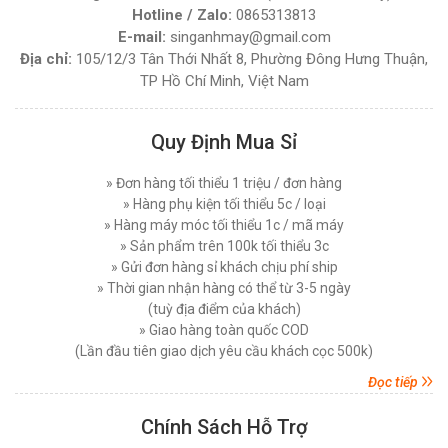
Vải Đứng Phổ Biến Nhất Hiện Nay
Hotline / Zalo:
0865313813
Thứ tư, 03/12/2025
E-mail:
singanhmay@gmail.com
MÁY CẮT VẢI ĐẦU BÀN LEJIANG YJ-168D (
NGUYÊN BỘ )
Địa chỉ:
105/12/3 Tân Thới Nhất 8, Phường Đông Hưng Thuận,
Hướng Dẫn Sử Dụng Máy Cắt Vải Đầu Bàn Chi
TP Hồ Chí Minh, Việt Nam
Tiết Đúng Cách Hiệu Quả
Đăng nhập để xem giá sỉ
Giá bán lẻ:
7.450.000đ
Thứ bảy, 29/11/2025
Quy Định Mua Sỉ
Máy Cắt Vải Viền Là Gì? Lợi Ích Và Ứng Dụng
Trong Ngành May Hiện Nay
MÁY CẮT VẢI ĐỨNG DAYANG CDZ-103 08 INCH
Thứ tư, 26/11/2025
» Đơn hàng tối thiểu 1 triệu / đơn hàng
750W
» Hàng phụ kiện tối thiểu 5c / loại
Đăng nhập để xem giá sỉ
Nên Chọn Máy Cắt Vải Cầm Tay Hay Máy Cắt
» Hàng máy móc tối thiểu 1c / mã máy
Vải Đứng
Giá bán lẻ:
7.450.000đ
» Sản phẩm trên 100k tối thiểu 3c
Thứ năm, 20/11/2025
» Gửi đơn hàng sỉ khách chịu phí ship
» Thời gian nhận hàng có thể từ 3-5 ngày
Các Lỗi Phổ Biến Khi Sử Dụng Máy Cắt Vải
MÁY CẮT VẢI ĐỨNG PHILPS 08 INCH, CÔNG
Đứng Và Cách Khắc Phục
(tuỳ địa điểm của khách)
SUẤT 1600W
Thứ bảy, 15/11/2025
» Giao hàng toàn quốc COD
Đăng nhập để xem giá sỉ
(Lần đầu tiên giao dịch yêu cầu khách cọc 500k)
Giá bán lẻ:
10.750.000đ
Top 5 Loại Máy Cắt Vải Cầm Tay Tốt Nhất Hiện
Nay - Nên Mua Loại Nào ?
Đọc tiếp
Thứ ba, 11/11/2025
Chính Sách Hỗ Trợ
MÁY CẮT VẢI ĐỨNG EASTMAN 627X 08 INCH (
Máy Cắt Vải Đầu Bàn Là Gì? Top 5 Điều Cần Biết
750 W )