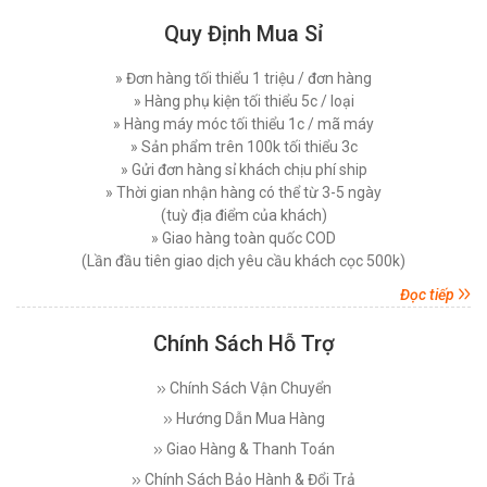
1 CHỈ
Thứ sáu, 23/01/2026
Quy Định Mua Sỉ
Đăng nhập để xem giá sỉ
Cách Sử Dụng Máy May 1 Kim Điện Tử Công
Giá bán lẻ:
2.100.000đ
Nghiệp Chi Tiết Từ A Đến Z
» Đơn hàng tối thiểu 1 triệu / đơn hàng
Thứ bảy, 17/01/2026
» Hàng phụ kiện tối thiểu 5c / loại
MÁY CẮT VẢI CẦM TAY LEJIANG YJ-70A CÔNG
» Hàng máy móc tối thiểu 1c / mã máy
Nên Mua Máy May Gia Đình Hay Máy May Công
SUẤT 170W
Nghiệp
» Sản phẩm trên 100k tối thiểu 3c
Thứ ba, 13/01/2026
» Gửi đơn hàng sỉ khách chịu phí ship
Đăng nhập để xem giá sỉ
» Thời gian nhận hàng có thể từ 3-5 ngày
Giá bán lẻ:
1.190.000đ
Tổng Hợp Các Linh Kiện Phụ Kiện Máy Cắt Vải
(tuỳ địa điểm của khách)
Cầm Tay Không Thể Thiếu Cho Xưởng May
» Giao hàng toàn quốc COD
Thứ năm, 08/01/2026
MÁY CẮT VẢI CẦM TAY MÔ TƠ CƠ CHEERING
(Lần đầu tiên giao dịch yêu cầu khách cọc 500k)
RC-110 CÔNG SUẤT 250 W
Hướng Dẫn Thay Lưỡi Dao Máy Cắt Vải Đứng
Đọc tiếp
Hiệu Quả Đúng Cách
Đăng nhập để xem giá sỉ
Thứ bảy, 03/01/2026
Giá bán lẻ:
1.190.000đ
Chính Sách Hỗ Trợ
So Sánh Máy Cắt Vải Dùng Điện Và Dùng Pin -
Nên chọn Loại Nào ?
Chính Sách Vận Chuyển
MÁY CẮT VẢI CẦM TAY CHEERING RCS-125
Thứ ba, 30/12/2025
Hướng Dẫn Mua Hàng
CÔNG SUẤT 250 W
Máy Cắt Chỉ Thừa Là Gì? Cấu Tạo Và Nguyên Lý
Giao Hàng & Thanh Toán
Đăng nhập để xem giá sỉ
Hoạt Động
Giá bán lẻ:
2.780.000đ
Chính Sách Bảo Hành & Đổi Trả
Thứ tư, 24/12/2025