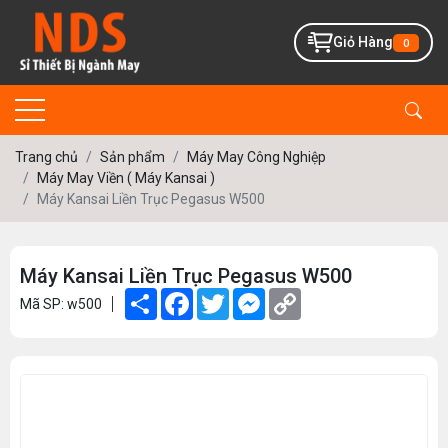
Giỏ Hàng
0
Trang chủ
Sản phẩm
Máy May Công Nghiệp
Máy May Viền ( Máy Kansai )
Máy Kansai Liền Trục Pegasus W500
Máy Kansai Liền Trục Pegasus W500
Share
Facebook
Twitter
Messenger
Copy
Mã SP: w500
Link