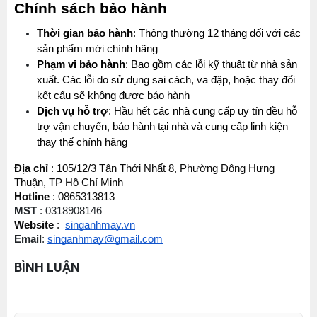
Chính sách bảo hành
Thời gian bảo hành
: Thông thường 12 tháng đối với các 
sản phẩm mới chính hãng
Phạm vi bảo hành
: Bao gồm các lỗi kỹ thuật từ nhà sản 
xuất. Các lỗi do sử dụng sai cách, va đập, hoặc thay đổi 
kết cấu sẽ không được bảo hành
Dịch vụ hỗ trợ
: Hầu hết các nhà cung cấp uy tín đều hỗ 
trợ vận chuyển, bảo hành tại nhà và cung cấp linh kiện 
thay thế chính hãng
MÁY MAY BAO CẦM TAY TRỤ ĐỨNG 2 KIM
Địa chỉ
 : 105/12/3 Tân Thới Nhất 8, Phường Đông Hưng 
Máy May Bao Cầm Tay: Chọn Máy Chạy Pin Hay
Đăng nhập để xem giá sỉ
Chạy Điện Tốt Hơn? So Sánh Chi Tiết 2025
Thuận, TP Hồ Chí Minh
Giá bán lẻ:
Thứ tư, 20/11/2024
Hotline
 : 0865313813
MST 
: 0318908146
Máy May Bao Cầm Tay Chính Hãng – Giá Rẻ,
Website
 :  
singanhmay.vn
Bền, Dễ Sử Dụng (Top 3 Nên Mua)
Email
: 
singanhmay@gmail.com
Thứ tư, 20/11/2024
MÁY QUẤN DÂY ĐAI TỰ ĐỘNG
BÌNH LUẬN
Đăng nhập để xem giá sỉ
Cung cấp hóa chất công nghiệp cho doanh
Giá bán lẻ:
nghiệp của bạn
Thứ năm, 24/10/2024