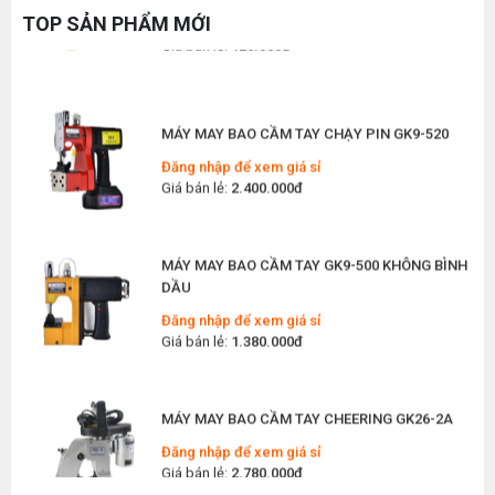
Đăng nhập để xem giá sỉ
Máy May Ziczac Là Gì ? Công Dụng, Cấu Tạo
TOP SẢN PHẨM MỚI
Giá bán lẻ:
120.000đ
Và Nguyên Lý Hoạt Động
Thứ bảy, 11/07/2026
Hướng Dẫn Cách Vệ Sinh Bàn Ủi Hơi Nước
Đúng Kỹ Thuật
MÁY MAY BAO CẦM TAY CHẠY PIN GK9-520
Thứ ba, 07/07/2026
Đăng nhập để xem giá sỉ
Giá bán lẻ:
2.400.000đ
Máy Trải Vải Công Nghiệp: Giải Pháp Tự Động
Hóa Giúp Xưởng May Tăng Năng Suất
Thứ bảy, 04/07/2026
MÁY MAY BAO CẦM TAY GK9-500 KHÔNG BÌNH
Top 5 Máy May Gia Đình Đáng Mua Nhất Hiện
DẦU
Nay 2026
Thứ tư, 01/07/2026
Đăng nhập để xem giá sỉ
Giá bán lẻ:
1.380.000đ
Máy Sang Chỉ Là Gì? Công Dụng, Cấu Tạo Và
Nguyên Lý Hoạt Động Chi Tiết
Thứ bảy, 27/06/2026
MÁY MAY BAO CẦM TAY CHEERING GK26-2A
Hướng Dẫn Cách Sửa Bàn Ủi Hơi Nước Tại Nhà
Đăng nhập để xem giá sỉ
Chi Tiết
Giá bán lẻ:
2.780.000đ
Thứ tư, 24/06/2026
Máy Khoan Lấy Dấu Vải Là Gì? Hướng Dẫn Chọn