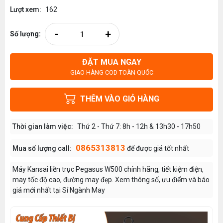
Lượt xem:
162
-
+
Số lượng:
ĐẶT MUA NGAY
GIAO HÀNG COD TOÀN QUỐC
THÊM VÀO GIỎ HÀNG
Thời gian làm việc:
Thứ 2 - Thứ 7: 8h - 12h & 13h30 - 17h50
0865313813
Mua số lượng call:
để được giá tốt nhất
Máy Kansai liền trục Pegasus W500 chính hãng, tiết kiệm điện,
may tốc độ cao, đường may đẹp. Xem thông số, ưu điểm và báo
giá mới nhất tại Sỉ Ngành May