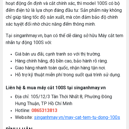
hoạt động ổn định và cắt chính xác, thì model 100S có bộ
đếm điện tử là lựa chọn đáng đầu tư. Sản phẩm này không
chỉ giúp tăng tốc độ sản xuất, mà còn đảm bảo độ chính
xác tuyệt đối nhờ chức năng đếm thông minh.
Tại singanhmay.vn, bạn có thể dễ dàng sở hữu Máy cắt tem
nhãn tự động 100S với:
MÁY MAY BAO CẦM TAY TRỤ ĐỨNG 2 KIM
Đăng nhập để xem giá sỉ
Giá bán ưu đãi, cạnh tranh so với thị trường.
Giá bán lẻ:
Hàng chính hãng, độ bền cao, bảo hành rõ ràng.
Máy May Bao Cầm Tay: Chọn Máy Chạy Pin Hay
Giao hàng nhanh toàn quốc, nhận hàng tận nơi.
Chạy Điện Tốt Hơn? So Sánh Chi Tiết 2025
Hỗ trợ kỹ thuật miễn phí trong suốt quá trình sử dụng.
Thứ tư, 20/11/2024
MÁY QUẤN DÂY ĐAI TỰ ĐỘNG
Liên hệ & mua máy cắt 100S tại singanhmay.vn
Máy May Bao Cầm Tay Chính Hãng – Giá Rẻ,
Đăng nhập để xem giá sỉ
Bền, Dễ Sử Dụng (Top 3 Nên Mua)
Giá bán lẻ:
Địa chỉ: 105/12/3 Tân Thới Nhất 8, Phường Đông
Thứ tư, 20/11/2024
Hưng Thuận, TP Hồ Chí Minh
Cung cấp hóa chất công nghiệp cho doanh
Hotline:
0865313813
nghiệp của bạn
Website:
singanhmay.vn/may-cat-tem-tu-dong-100s
MÁY CẮT DẢI ĐAI ĐIỆN TỬ TỰ ĐỘNG
Thứ năm, 24/10/2024
Đăng nhập để xem giá sỉ