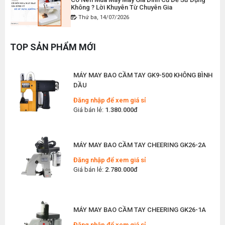
Không ? Lời Khuyên Từ Chuyên Gia
MÁY MAY BAO CẦM TAY CHẠY PIN GK9-520
Thứ ba, 14/07/2026
Đăng nhập để xem giá sỉ
Máy May Ziczac Là Gì ? Công Dụng, Cấu Tạo
Giá bán lẻ:
2.400.000đ
Và Nguyên Lý Hoạt Động
TOP SẢN PHẨM MỚI
Thứ bảy, 11/07/2026
Hướng Dẫn Cách Vệ Sinh Bàn Ủi Hơi Nước
MÁY MAY BAO CẦM TAY GK9-500 KHÔNG BÌNH
Đúng Kỹ Thuật
DẦU
Thứ ba, 07/07/2026
Đăng nhập để xem giá sỉ
Giá bán lẻ:
1.380.000đ
Máy Trải Vải Công Nghiệp: Giải Pháp Tự Động
Hóa Giúp Xưởng May Tăng Năng Suất
Thứ bảy, 04/07/2026
MÁY MAY BAO CẦM TAY CHEERING GK26-2A
Top 5 Máy May Gia Đình Đáng Mua Nhất Hiện
Nay 2026
Đăng nhập để xem giá sỉ
Thứ tư, 01/07/2026
Giá bán lẻ:
2.780.000đ
Máy Sang Chỉ Là Gì? Công Dụng, Cấu Tạo Và
Nguyên Lý Hoạt Động Chi Tiết
Thứ bảy, 27/06/2026
MÁY MAY BAO CẦM TAY CHEERING GK26-1A
Hướng Dẫn Cách Sửa Bàn Ủi Hơi Nước Tại Nhà
Đăng nhập để xem giá sỉ