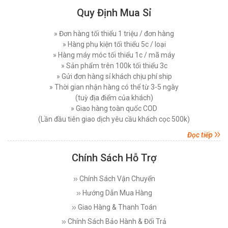
Quy Định Mua Sỉ
Hướng Dẫn Sử Dụng Máy Cắt Vải Đầu Bàn Chi
Tiết Đúng Cách Hiệu Quả
MÁY CẮT VẢI ĐẦU BÀN LEJIANG YJ-168D (
Thứ bảy, 29/11/2025
» Đơn hàng tối thiểu 1 triệu / đơn hàng
NGUYÊN BỘ )
» Hàng phụ kiện tối thiểu 5c / loại
Đăng nhập để xem giá sỉ
Máy Cắt Vải Viền Là Gì? Lợi Ích Và Ứng Dụng
» Hàng máy móc tối thiểu 1c / mã máy
Trong Ngành May Hiện Nay
Giá bán lẻ:
7.450.000đ
» Sản phẩm trên 100k tối thiểu 3c
Thứ tư, 26/11/2025
» Gửi đơn hàng sỉ khách chịu phí ship
» Thời gian nhận hàng có thể từ 3-5 ngày
Nên Chọn Máy Cắt Vải Cầm Tay Hay Máy Cắt
MÁY CẮT VẢI ĐỨNG DAYANG CDZ-103 08 INCH
Vải Đứng
(tuỳ địa điểm của khách)
750W
Thứ năm, 20/11/2025
» Giao hàng toàn quốc COD
Đăng nhập để xem giá sỉ
(Lần đầu tiên giao dịch yêu cầu khách cọc 500k)
Giá bán lẻ:
7.450.000đ
Các Lỗi Phổ Biến Khi Sử Dụng Máy Cắt Vải
Đứng Và Cách Khắc Phục
Đọc tiếp
Thứ bảy, 15/11/2025
Chính Sách Hỗ Trợ
MÁY CẮT VẢI ĐỨNG PHILPS 08 INCH, CÔNG
Top 5 Loại Máy Cắt Vải Cầm Tay Tốt Nhất Hiện
SUẤT 1600W
Nay - Nên Mua Loại Nào ?
Chính Sách Vận Chuyển
Đăng nhập để xem giá sỉ
Thứ ba, 11/11/2025
Giá bán lẻ:
10.750.000đ
Hướng Dẫn Mua Hàng
Máy Cắt Vải Đầu Bàn Là Gì? Top 5 Điều Cần Biết
Giao Hàng & Thanh Toán
Trước Khi Mua Và Sử Dụng
Thứ bảy, 08/11/2025
Chính Sách Bảo Hành & Đổi Trả
MÁY CẮT VẢI ĐỨNG EASTMAN 627X 08 INCH (