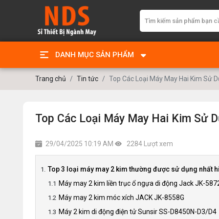
DANH MỤC SẢN PHẨM
Trang chủ
Tin tức
Top Các Loại Máy May Hai Kim Sử D
Top Các Loại Máy May Hai Kim Sử D
29/04/2025 10:19 AM
2284 Lượt xem
Top 3 loại máy may 2 kim thường được sử dụng nhất h
Máy may 2 kim liền trục ổ ngựa di động Jack JK-587
Máy may 2 kim móc xích JACK JK-8558G
Máy 2 kim di động điện tử Sunsir SS-D8450N-D3/D4