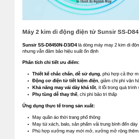
Máy 2 kim di động điện tử Sunsir SS-D8
Sunsir SS-D8450N-D3/D4
 là dòng máy may 2 kim di độn
nhưng vẫn đảm bảo hiệu suất ổn định
Phân tích chi tiết ưu điểm:
Thiết kế chắc chắn, dễ sử dụng
, phù hợp cả thợ m
Động cơ điện tử tiết kiệm điện
, giảm chi phí vận h
Khả năng may vải dày khá tốt
, ít lỗi trong quá trìn
Phụ tùng dễ thay thế
, chi phí bảo trì thấp
Ứng dụng thực tế trong sản xuất:
May quần áo thời trang phổ thông
May túi xách, balo, sản phẩm vải trung bình đến dày
Phù hợp xưởng may mới mở, xưởng mở rộng thêm