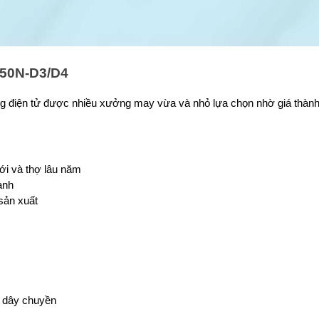
450N-D3/D4
g điện tử được nhiều xưởng may vừa và nhỏ lựa chọn nhờ giá thành 
ới và thợ lâu năm
ành
h sản xuất
 dây chuyền