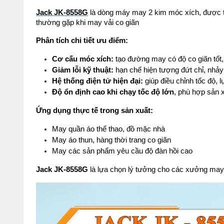
Jack JK-8558G
 là dòng máy may 2 kim móc xích, được th
thường gặp khi may vải co giãn
Phân tích chi tiết ưu điểm:
Cơ cấu móc xích:
 tạo đường may có độ co giãn tốt,
Giảm lỗi kỹ thuật:
 hạn chế hiện tượng đứt chỉ, nhảy
Hệ thống điện tử hiện đại:
 giúp điều chỉnh tốc độ,
Độ ổn định cao khi chạy tốc độ lớn
, phù hợp sản 
Ứng dụng thực tế trong sản xuất:
May quần áo thể thao, đồ mặc nhà
May áo thun, hàng thời trang co giãn
May các sản phẩm yêu cầu độ đàn hồi cao
Jack JK-8558G
 là lựa chọn lý tưởng cho các xưởng may 