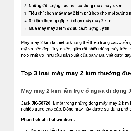
Những đối tượng nào nên sử dụng máy may 2 kim
Tiêu chí chọn máy may 2 kim phù hợp cho mọi xưởng 
Sai lầm thường gặp khi chọn máy may 2 kim
Mua máy may 2 kim ở đâu chất lượng uy tín
Máy may 2 kim là thiết bị không thể thiếu trong các xư
mỹ và bền đẹp. Tuy nhiên, giữa rất nhiều dòng máy trên th
hợp nhất với nhu cầu sản xuất của bạn? Bài viết dưới đâ
Top 3 loại máy may 2 kim thường đư
Máy may 2 kim liền trục ổ ngựa di động 
Jack JK-58720
 là một trong những dòng máy may 2 kim l
nghiệp trung cao cấp. Dòng máy này được sử dụng phổ bi
Phân tích chi tiết ưu điểm:
Động cơ liền trục:
 giúp máy vận hành êm ái, giảm ru