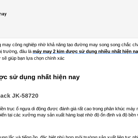
may
ởng may công nghiệp nhờ khả năng tạo đường may song song chắc chắ
ị trường, đâu là 
máy may 2 kim được sử dụng nhiều nhất hiện n
y sẽ giúp bạn lựa chọn chính xác
ợc sử dụng nhất hiện nay
Jack JK-58720
iền trục ổ ngựa di động được đánh giá rất cao trong phân khúc máy 
ến tại các xưởng may sản xuất hàng loạt nhờ độ ổn định và độ bền v
ng lắc và tiếng ồn, đặc biệt phù hợp môi trường sản xuất liên tục nh