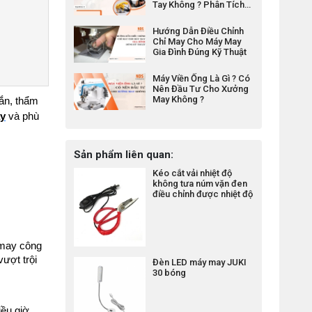
Tay Không ? Phân Tích
Chi Phí Và Hiệu Quả
Hướng Dẫn Điều Chỉnh
Chỉ May Cho Máy May
Gia Đình Đúng Kỹ Thuật
Máy Viền Ống Là Gì ? Có
Nên Đầu Tư Cho Xưởng
May Không ?
n, thẩm 
ay
 và phù 
Sản phẩm liên quan:
Kéo cắt vải nhiệt độ
không tưa núm vặn đen
điều chỉnh được nhiệt độ
may công 
ượt trội
Đèn LED máy may JUKI
30 bóng
iều giờ