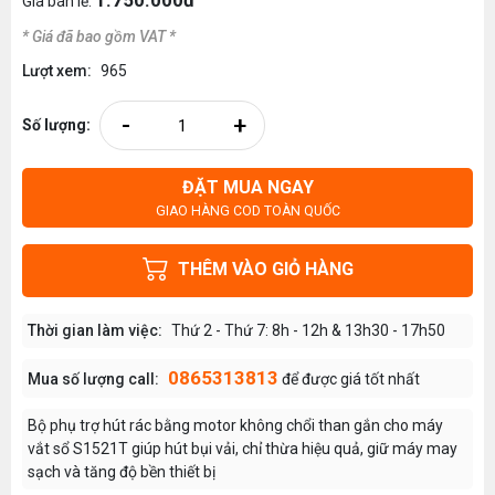
1.750.000đ
Giá bán lẻ:
* Giá đã bao gồm VAT *
Lượt xem:
965
-
+
Số lượng:
ĐẶT MUA NGAY
GIAO HÀNG COD TOÀN QUỐC
THÊM VÀO GIỎ HÀNG
Thời gian làm việc:
Thứ 2 - Thứ 7: 8h - 12h & 13h30 - 17h50
0865313813
Mua số lượng call:
để được giá tốt nhất
Bộ phụ trợ hút rác bằng motor không chổi than gắn cho máy
vắt sổ S1521T giúp hút bụi vải, chỉ thừa hiệu quả, giữ máy may
sạch và tăng độ bền thiết bị