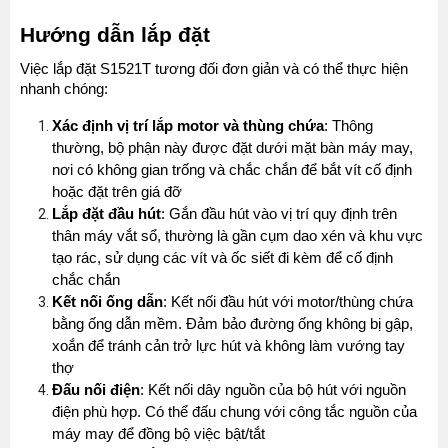
Hướng dẫn lắp đặt
Việc lắp đặt S1521T tương đối đơn giản và có thể thực hiện 
nhanh chóng:
Xác định vị trí lắp motor và thùng chứa
: Thông 
thường, bộ phận này được đặt dưới mặt bàn máy may, 
nơi có không gian trống và chắc chắn để bắt vít cố định 
hoặc đặt trên giá đỡ
Lắp đặt đầu hút
: Gắn đầu hút vào vị trí quy định trên 
thân máy vắt sổ, thường là gần cụm dao xén và khu vực 
tạo rác, sử dụng các vít và ốc siết đi kèm để cố định 
chắc chắn
Kết nối ống dẫn
: Kết nối đầu hút với motor/thùng chứa 
bằng ống dẫn mềm. Đảm bảo đường ống không bị gập, 
xoắn để tránh cản trở lực hút và không làm vướng tay 
thợ
Đấu nối điện
: Kết nối dây nguồn của bộ hút với nguồn 
điện phù hợp. Có thể đấu chung với công tắc nguồn của 
máy may để đồng bộ việc bật/tắt