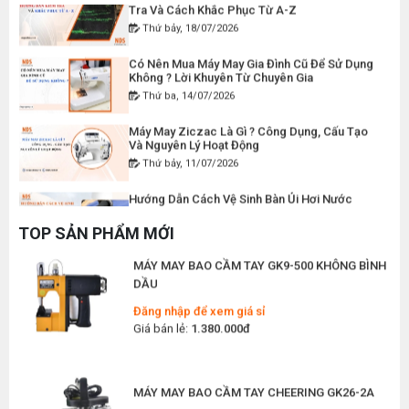
DÂY ĐIỆN MÁY CẮT VẢI CẦM TAY YJ-65
Thứ bảy, 18/07/2026
Đăng nhập để xem giá sỉ
Có Nên Mua Máy May Gia Đình Cũ Để Sử Dụng
Giá bán lẻ:
120.000đ
Không ? Lời Khuyên Từ Chuyên Gia
Thứ ba, 14/07/2026
Máy May Ziczac Là Gì ? Công Dụng, Cấu Tạo
Và Nguyên Lý Hoạt Động
MÁY MAY BAO CẦM TAY CHẠY PIN GK9-520
Thứ bảy, 11/07/2026
Đăng nhập để xem giá sỉ
Giá bán lẻ:
2.400.000đ
Hướng Dẫn Cách Vệ Sinh Bàn Ủi Hơi Nước
Đúng Kỹ Thuật
Thứ ba, 07/07/2026
TOP SẢN PHẨM MỚI
MÁY MAY BAO CẦM TAY GK9-500 KHÔNG BÌNH
Máy Trải Vải Công Nghiệp: Giải Pháp Tự Động
DẦU
Hóa Giúp Xưởng May Tăng Năng Suất
Thứ bảy, 04/07/2026
Đăng nhập để xem giá sỉ
Giá bán lẻ:
1.380.000đ
Top 5 Máy May Gia Đình Đáng Mua Nhất Hiện
Nay 2026
Thứ tư, 01/07/2026
MÁY MAY BAO CẦM TAY CHEERING GK26-2A
Máy Sang Chỉ Là Gì? Công Dụng, Cấu Tạo Và
Đăng nhập để xem giá sỉ
Nguyên Lý Hoạt Động Chi Tiết