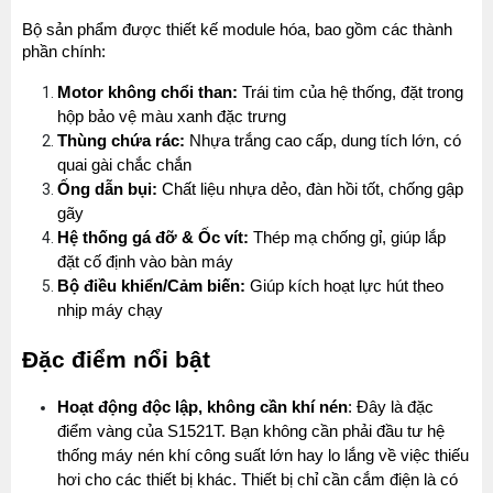
Bộ sản phẩm được thiết kế module hóa, bao gồm các thành 
phần chính:
Motor không chổi than:
 Trái tim của hệ thống, đặt trong 
hộp bảo vệ màu xanh đặc trưng
Thùng chứa rác:
 Nhựa trắng cao cấp, dung tích lớn, có 
quai gài chắc chắn
Ống dẫn bụi:
 Chất liệu nhựa dẻo, đàn hồi tốt, chống gập 
gãy
Hệ thống gá đỡ & Ốc vít:
 Thép mạ chống gỉ, giúp lắp 
đặt cố định vào bàn máy
Bộ điều khiển/Cảm biến:
 Giúp kích hoạt lực hút theo 
nhịp máy chạy
Đặc điểm nổi bật
Hoạt động độc lập, không cần khí nén
: Đây là đặc 
điểm vàng của S1521T. Bạn không cần phải đầu tư hệ 
thống máy nén khí công suất lớn hay lo lắng về việc thiếu 
hơi cho các thiết bị khác. Thiết bị chỉ cần cắm điện là có 