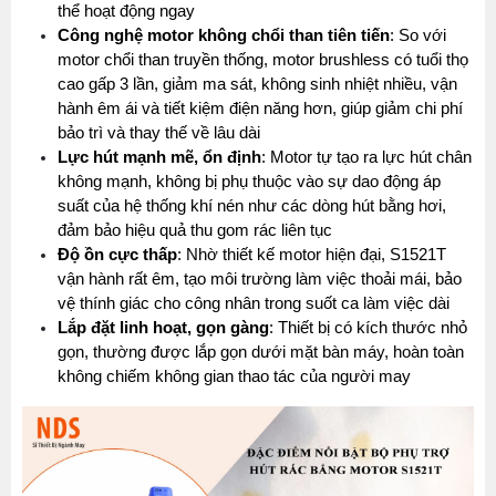
thể hoạt động ngay
Công nghệ motor không chổi than tiên tiến
: So với 
motor chổi than truyền thống, motor brushless có tuổi thọ 
cao gấp 3 lần, giảm ma sát, không sinh nhiệt nhiều, vận 
hành êm ái và tiết kiệm điện năng hơn, giúp giảm chi phí 
bảo trì và thay thế về lâu dài
Lực hút mạnh mẽ, ổn định
: Motor tự tạo ra lực hút chân 
không mạnh, không bị phụ thuộc vào sự dao động áp 
suất của hệ thống khí nén như các dòng hút bằng hơi, 
đảm bảo hiệu quả thu gom rác liên tục
Độ ồn cực thấp
: Nhờ thiết kế motor hiện đại, S1521T 
vận hành rất êm, tạo môi trường làm việc thoải mái, bảo 
vệ thính giác cho công nhân trong suốt ca làm việc dài 
Lắp đặt linh hoạt, gọn gàng
: Thiết bị có kích thước nhỏ 
gọn, thường được lắp gọn dưới mặt bàn máy, hoàn toàn 
không chiếm không gian thao tác của người may