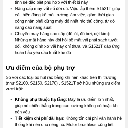
tĩnh sẽ đặc biệt phù hợp với thiết bị này
Nâng cấp máy vắt sổ đời cũ: Việc lắp thêm S1521T giúp 
cải thiện đáng kể môi trường làm việc, giảm thời gian 
công nhân phải dừng máy để nhặt rác thủ công, từ đó 
nâng cao năng suất
Chuyền may hàng cao cấp (đồ lót, đồ bơi, dệt kim): 
Những mặt hàng này đòi hỏi bề mặt vải phải sạch tuyệt 
đối, không dính xơ vải hay chỉ thừa, và S1521T đáp ứng 
hoàn hảo yêu cầu khắt khe đó
Ưu điểm của bộ phụ trợ
So với các loại bộ hút rác bằng khí nén khác trên thị trường 
(như S2100, S2150, S2170) , S1521T sở hữu những ưu điểm 
vượt trội:
Không phụ thuộc hạ tầng
: Đây là ưu điểm lớn nhất, 
giúp nó chiến thắng trong các xưởng không có hoặc khí 
nén yếu
Tiết kiệm chi phí dài hạn
: Không tốn chi phí vận hành hệ 
thống khí nén cho riêng nó. Motor brushless cũng tiết 