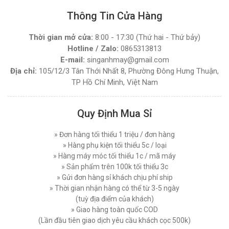
Máy Cắt Vải Đứng Loại Nào Tốt ? Top 7 Mẫu Cắt
Vải Đứng Phổ Biến Nhất Hiện Nay
Thông Tin Cửa Hàng
MÁY CẮT VẢI ĐẦU BÀN LEJIANG YJ-108D (
Thứ tư, 03/12/2025
NGUYÊN BỘ )
Thời gian mở cửa:
8:00 - 17:30 (Thứ hai - Thứ bảy)
Hướng Dẫn Sử Dụng Máy Cắt Vải Đầu Bàn Chi
Đăng nhập để xem giá sỉ
Hotline / Zalo:
0865313813
Tiết Đúng Cách Hiệu Quả
Giá bán lẻ:
4.270.000đ
E-mail:
singanhmay@gmail.com
Thứ bảy, 29/11/2025
Địa chỉ:
105/12/3 Tân Thới Nhất 8, Phường Đông Hưng Thuận,
Máy Cắt Vải Viền Là Gì? Lợi Ích Và Ứng Dụng
TP Hồ Chí Minh, Việt Nam
MÁY CẮT VẢI ĐẦU BÀN LEJIANG YJ-168D (
Trong Ngành May Hiện Nay
NGUYÊN BỘ )
Thứ tư, 26/11/2025
Đăng nhập để xem giá sỉ
Quy Định Mua Sỉ
Nên Chọn Máy Cắt Vải Cầm Tay Hay Máy Cắt
Giá bán lẻ:
7.450.000đ
Vải Đứng
» Đơn hàng tối thiểu 1 triệu / đơn hàng
Thứ năm, 20/11/2025
» Hàng phụ kiện tối thiểu 5c / loại
MÁY CẮT VẢI ĐỨNG DAYANG CDZ-103 08 INCH
Các Lỗi Phổ Biến Khi Sử Dụng Máy Cắt Vải
» Hàng máy móc tối thiểu 1c / mã máy
750W
Đứng Và Cách Khắc Phục
» Sản phẩm trên 100k tối thiểu 3c
Thứ bảy, 15/11/2025
Đăng nhập để xem giá sỉ
» Gửi đơn hàng sỉ khách chịu phí ship
Giá bán lẻ:
7.450.000đ
» Thời gian nhận hàng có thể từ 3-5 ngày
Top 5 Loại Máy Cắt Vải Cầm Tay Tốt Nhất Hiện
(tuỳ địa điểm của khách)
Nay - Nên Mua Loại Nào ?
» Giao hàng toàn quốc COD
Thứ ba, 11/11/2025
MÁY CẮT VẢI ĐỨNG PHILPS 08 INCH, CÔNG
(Lần đầu tiên giao dịch yêu cầu khách cọc 500k)
SUẤT 1600W