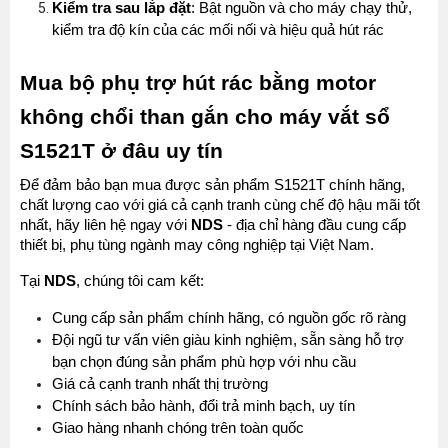
Kiểm tra sau lắp đặt
: Bật nguồn và cho máy chạy thử, 
kiểm tra độ kín của các mối nối và hiệu quả hút rác
Mua bộ phụ trợ hút rác bằng motor 
không chổi than gắn cho máy vắt sổ 
S1521T ở đâu uy tín
Để đảm bảo bạn mua được sản phẩm S1521T chính hãng, 
chất lượng cao với giá cả cạnh tranh cùng chế độ hậu mãi tốt 
nhất, hãy liên hệ ngay với 
NDS 
- địa chỉ hàng đầu cung cấp 
thiết bị, phụ tùng ngành may công nghiệp tại Việt Nam.
MÁY MAY BAO CẦM TAY TRỤ ĐỨNG 2 KIM
Tại 
NDS
, chúng tôi cam kết:
Đăng nhập để xem giá sỉ
Giá bán lẻ:
Cung cấp sản phẩm chính hãng, có nguồn gốc rõ ràng
Đội ngũ tư vấn viên giàu kinh nghiệm, sẵn sàng hỗ trợ 
bạn chọn đúng sản phẩm phù hợp với nhu cầu
Máy May Bao Cầm Tay: Chọn Máy Chạy Pin Hay
Chạy Điện Tốt Hơn? So Sánh Chi Tiết 2025
Giá cả cạnh tranh nhất thị trường
MÁY QUẤN DÂY ĐAI TỰ ĐỘNG
Thứ tư, 20/11/2024
Chính sách bảo hành, đổi trả minh bạch, uy tín
Đăng nhập để xem giá sỉ
Giao hàng nhanh chóng trên toàn quốc
Máy May Bao Cầm Tay Chính Hãng – Giá Rẻ,
Giá bán lẻ: