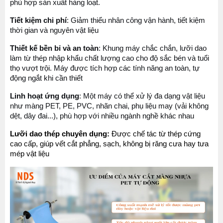
phù hợp sản xuất hàng loạt.
Tiết kiệm chi phí
: Giảm thiểu nhân công vận hành, tiết kiệm 
thời gian và nguyên vật liệu
Thiết kế bền bỉ và an toàn
: Khung máy chắc chắn, lưỡi dao 
làm từ thép nhập khẩu chất lượng cao cho độ sắc bén và tuổi 
thọ vượt trội. Máy được tích hợp các tính năng an toàn, tự 
động ngắt khi cần thiết
Linh hoạt ứng dụng
: Một máy có thể xử lý đa dạng vật liệu 
như màng PET, PE, PVC, nhãn chai, phụ liệu may (vải không 
dệt, dây đai...), phù hợp với nhiều ngành nghề khác nhau
Lưỡi dao thép chuyên dụng:
 Được chế tác từ thép cứng 
cao cấp, giúp vết cắt phẳng, sạch, không bị răng cưa hay tưa 
mép vật liệu