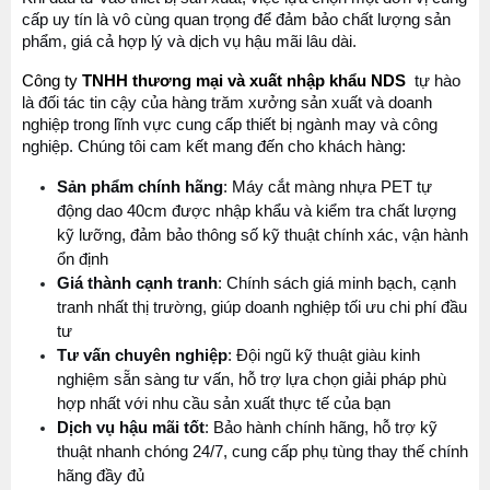
cấp uy tín là vô cùng quan trọng để đảm bảo chất lượng sản 
phẩm, giá cả hợp lý và dịch vụ hậu mãi lâu dài.
Công ty 
TNHH thương mại và xuất nhập khẩu NDS 
tự hào 
là đối tác tin cậy của hàng trăm xưởng sản xuất và doanh 
nghiệp trong lĩnh vực cung cấp thiết bị ngành may và công 
nghiệp. Chúng tôi cam kết mang đến cho khách hàng:
Sản phẩm chính hãng
: Máy cắt màng nhựa PET tự 
động dao 40cm được nhập khẩu và kiểm tra chất lượng 
kỹ lưỡng, đảm bảo thông số kỹ thuật chính xác, vận hành 
MÁY MAY BAO CẦM TAY TRỤ ĐỨNG 2 KIM
ổn định
Giá thành cạnh tranh
: Chính sách giá minh bạch, cạnh 
Đăng nhập để xem giá sỉ
tranh nhất thị trường, giúp doanh nghiệp tối ưu chi phí đầu 
Giá bán lẻ:
tư
Tư vấn chuyên nghiệp
: Đội ngũ kỹ thuật giàu kinh 
nghiệm sẵn sàng tư vấn, hỗ trợ lựa chọn giải pháp phù 
MÁY QUẤN DÂY ĐAI TỰ ĐỘNG
Máy May Bao Cầm Tay: Chọn Máy Chạy Pin Hay
hợp nhất với nhu cầu sản xuất thực tế của bạn
Chạy Điện Tốt Hơn? So Sánh Chi Tiết 2025
Dịch vụ hậu mãi tốt
: Bảo hành chính hãng, hỗ trợ kỹ 
Đăng nhập để xem giá sỉ
Thứ tư, 20/11/2024
Giá bán lẻ:
thuật nhanh chóng 24/7, cung cấp phụ tùng thay thế chính 
hãng đầy đủ
Máy May Bao Cầm Tay Chính Hãng – Giá Rẻ,