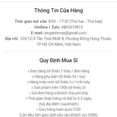
Máy Cắt Vải Đứng Loại Nào Tốt ? Top 7 Mẫu Cắt
NGUYÊN BỘ )
Vải Đứng Phổ Biến Nhất Hiện Nay
Thông Tin Cửa Hàng
Thứ tư, 03/12/2025
Đăng nhập để xem giá sỉ
Giá bán lẻ:
4.270.000đ
Thời gian mở cửa:
8:00 - 17:30 (Thứ hai - Thứ bảy)
Hướng Dẫn Sử Dụng Máy Cắt Vải Đầu Bàn Chi
Tiết Đúng Cách Hiệu Quả
Hotline / Zalo:
0865313813
Thứ bảy, 29/11/2025
E-mail:
singanhmay@gmail.com
MÁY CẮT VẢI ĐẦU BÀN LEJIANG YJ-168D (
Địa chỉ:
105/12/3 Tân Thới Nhất 8, Phường Đông Hưng Thuận,
NGUYÊN BỘ )
Máy Cắt Vải Viền Là Gì? Lợi Ích Và Ứng Dụng
TP Hồ Chí Minh, Việt Nam
Trong Ngành May Hiện Nay
Đăng nhập để xem giá sỉ
Thứ tư, 26/11/2025
Giá bán lẻ:
7.450.000đ
Quy Định Mua Sỉ
Nên Chọn Máy Cắt Vải Cầm Tay Hay Máy Cắt
Vải Đứng
MÁY CẮT VẢI ĐỨNG DAYANG CDZ-103 08 INCH
Thứ năm, 20/11/2025
» Đơn hàng tối thiểu 1 triệu / đơn hàng
750W
» Hàng phụ kiện tối thiểu 5c / loại
Đăng nhập để xem giá sỉ
Các Lỗi Phổ Biến Khi Sử Dụng Máy Cắt Vải
» Hàng máy móc tối thiểu 1c / mã máy
Đứng Và Cách Khắc Phục
Giá bán lẻ:
7.450.000đ
» Sản phẩm trên 100k tối thiểu 3c
Thứ bảy, 15/11/2025
» Gửi đơn hàng sỉ khách chịu phí ship
» Thời gian nhận hàng có thể từ 3-5 ngày
Top 5 Loại Máy Cắt Vải Cầm Tay Tốt Nhất Hiện
MÁY CẮT VẢI ĐỨNG PHILPS 08 INCH, CÔNG
Nay - Nên Mua Loại Nào ?
(tuỳ địa điểm của khách)
SUẤT 1600W
Thứ ba, 11/11/2025
» Giao hàng toàn quốc COD
Đăng nhập để xem giá sỉ
(Lần đầu tiên giao dịch yêu cầu khách cọc 500k)