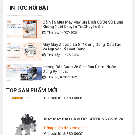
Đăng nhập để xem giá sỉ
Thứ bảy, 18/07/2026
TIN TỨC NỔI BẬT
Giá bán lẻ:
120.000đ
Có Nên Mua Máy May Gia Đình Cũ Để Sử Dụng
Không ? Lời Khuyên Từ Chuyên Gia
Thứ ba, 14/07/2026
MÁY MAY BAO CẦM TAY CHẠY PIN GK9-520
Máy May Ziczac Là Gì ? Công Dụng, Cấu Tạo
Đăng nhập để xem giá sỉ
Và Nguyên Lý Hoạt Động
Giá bán lẻ:
2.400.000đ
Thứ bảy, 11/07/2026
Hướng Dẫn Cách Vệ Sinh Bàn Ủi Hơi Nước
Đúng Kỹ Thuật
MÁY MAY BAO CẦM TAY GK9-500 KHÔNG BÌNH
Thứ ba, 07/07/2026
DẦU
Đăng nhập để xem giá sỉ
Máy Trải Vải Công Nghiệp: Giải Pháp Tự Động
Hóa Giúp Xưởng May Tăng Năng Suất
TOP SẢN PHẨM MỚI
Giá bán lẻ:
1.380.000đ
Thứ bảy, 04/07/2026
Top 5 Máy May Gia Đình Đáng Mua Nhất Hiện
MÁY MAY BAO CẦM TAY CHEERING GK26-2A
Nay 2026
Thứ tư, 01/07/2026
Đăng nhập để xem giá sỉ
Giá bán lẻ:
2.780.000đ
Máy Sang Chỉ Là Gì? Công Dụng, Cấu Tạo Và
Nguyên Lý Hoạt Động Chi Tiết