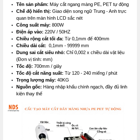
Tên sản phẩm:
 Máy cắt ngang màng PE, PET tự động
Chế độ hiển thị:
 Giao diện song ngữ Trung - Anh trực 
quan trên màn hình LCD sắc nét
Công suất máy:
 800W
Điện áp vào:
 220V / 50HZ
Chiều rộng cắt tối đa:
 Từ 0,1mm đế 400mm 
Chiều dài cắt:
  0,1mm - 99999 mm
Dung sai cắt siêu nhỏ:
 Chỉ 0,002 x chiều dài vật liệu 
(Đơn vị tính: mm)
Tốc độ:
 700mm / giây
Tốc độ cắt năng suất:
 Từ 120 - 240 miếng / phút
Trọng lượng máy:
 40KG 
Nguồn gốc:
 Hàng nhập khẩu chính ngạch, đầy đủ linh 
kiện thay thế