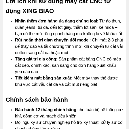
Lợi ích khi sử dụng máy cắt CNC tự 
động XING BIAO
Nhận thêm đơn hàng đa dạng chủng loại
: Từ áo thun, 
quần jeans, túi da, đến lót giày, thảm lót sàn, kệ mica – 
bạn có thể mở rộng ngành hàng mà không lo về khâu cắt
Rút ngắn thời gian chuyển đổi model
: Chỉ mất 2-3 phút 
để thay dao và tải chương trình mới khi chuyển từ cắt vải 
cotton sang cắt da hoặc mút
Tăng giá trị gia công
: Sản phẩm cắt bằng CNC có mép 
cắt đẹp, chính xác, sẵn sàng cho đơn hàng xuất khẩu 
yêu cầu cao
Tiết kiệm mặt bằng sản xuất
: Một máy thay thế được 
khu vực cắt vải, cắt da và cắt mút riêng biệt
Chính sách bảo hành
MÁY MAY BAO CẦM TAY TRỤ ĐỨNG 2 KIM
Bảo hành 12 tháng chính hãng
 cho toàn bộ hệ thống cơ 
Đăng nhập để xem giá sỉ
khí, động cơ và mạch điều khiển
Giá bán lẻ:
Đội ngũ kỹ sư chuyên nghiệp hỗ trợ kỹ thuật, xử lý sự cố 
Máy May Bao Cầm Tay: Chọn Máy Chạy Pin Hay
nhanh chóng tận xưởng