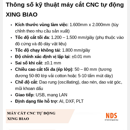
Thông số kỹ thuật máy cắt CNC tự động 
XING BIAO
Kích thước vùng làm việc
: 1.600mm x 2.000mm (tùy 
chỉnh theo nhu cầu sản xuất)
Tốc độ cắt tối đa
: 1.200 – 1.500 mm/giây (phụ thuộc vào 
độ cứng và độ dày vật liệu)
Tốc độ chạy không tải
: 1.800 mm/giây
Độ chính xác định vị lặp lại
: ±0.01 mm
Sai số khi cắt
: ±0.1 mm
Chiều cao cắt tối đa (ép lớp)
: 50 – 80 mm (tương 
đương 50-80 lớp vải cotton hoặc 5-10 tấm mút dày)
Chế độ cắt
: Dao rung (oscillating), dao nén, dao vát góc, 
mũi khoan dấu
Giao tiếp
: USB, mạng LAN
Định dạng file hỗ trợ
: AI, DXF, PLT