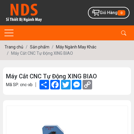
Giỏ Hàng
0
Trang chủ
Sản phẩm
Máy Ngành May Khác
Máy Cắt CNC Tự Động XING BIAO
Máy Cắt CNC Tự Động XING BIAO
Share
Facebook
Twitter
Messenger
Copy
Mã SP: cnc-xb
Link