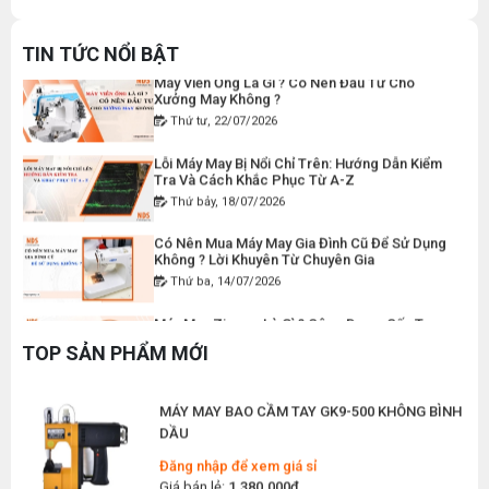
Gia Đình Đúng Kỹ Thuật
Đăng nhập để xem giá sỉ
Thứ hai, 27/07/2026
Giá bán lẻ:
50.000đ
TIN TỨC NỔI BẬT
Máy Viền Ống Là Gì ? Có Nên Đầu Tư Cho
Xưởng May Không ?
Thứ tư, 22/07/2026
DÂY ĐIỆN MÁY CẮT VẢI CẦM TAY YJ-65
Lỗi Máy May Bị Nổi Chỉ Trên: Hướng Dẫn Kiểm
Đăng nhập để xem giá sỉ
Tra Và Cách Khắc Phục Từ A-Z
Giá bán lẻ:
120.000đ
Thứ bảy, 18/07/2026
Có Nên Mua Máy May Gia Đình Cũ Để Sử Dụng
Không ? Lời Khuyên Từ Chuyên Gia
MÁY MAY BAO CẦM TAY CHẠY PIN GK9-520
Thứ ba, 14/07/2026
Đăng nhập để xem giá sỉ
Máy May Ziczac Là Gì ? Công Dụng, Cấu Tạo
Giá bán lẻ:
2.400.000đ
Và Nguyên Lý Hoạt Động
Thứ bảy, 11/07/2026
TOP SẢN PHẨM MỚI
MÁY MAY BAO CẦM TAY GK9-500 KHÔNG BÌNH
Hướng Dẫn Cách Vệ Sinh Bàn Ủi Hơi Nước
Đúng Kỹ Thuật
DẦU
Thứ ba, 07/07/2026
Đăng nhập để xem giá sỉ
Giá bán lẻ:
1.380.000đ
Máy Trải Vải Công Nghiệp: Giải Pháp Tự Động
Hóa Giúp Xưởng May Tăng Năng Suất