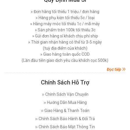
Motor Máy May Công Nghiệp Là Gì? Nên Dùng
» Đơn hàng tối thiểu 1 triệu / đơn hàng
Servo Hay Motor Thường ?
MÁY MAY BAO CẦM TAY GK9-556 CÓ BÌNH DẦU
» Hàng phụ kiện tối thiểu 5c / loại
Thứ tư, 25/03/2026
» Hàng máy móc tối thiểu 1c / mã máy
Đăng nhập để xem giá sỉ
» Sản phẩm trên 100k tối thiểu 3c
Quy Trình Chi Tiết Vệ Sinh Máy May Đúng Cách
Giá bán lẻ:
1.650.000đ
Hiệu Quả
» Gửi đơn hàng sỉ khách chịu phí ship
Thứ sáu, 20/03/2026
» Thời gian nhận hàng có thể từ 3-5 ngày
(tuỳ địa điểm của khách)
MÁY MAY BAO CẦM TAY 1 KIM 1 CHỈ GK9-370
Top Các Dòng Máy May 1 Kim Công Nghiệp
» Giao hàng toàn quốc COD
Nên Mua Nhất Hiện Nay
CÔNG SUẤT 210 W
(Lần đầu tiên giao dịch yêu cầu khách cọc 500k)
Thứ hai, 16/03/2026
Đăng nhập để xem giá sỉ
Đọc tiếp
Giá bán lẻ:
1.450.000đ
Máy May Bị Rối Chỉ Dưới Phải Làm Sao ? Hướng
Dẫn Khắc Phục Từ A Tới Z
Chính Sách Hỗ Trợ
Thứ tư, 11/03/2026
MÁY MAY BAO CẦM TAY 1 KIM 1 CHỈ KPS-1
Chính Sách Vận Chuyển
CHẠY PIN
Có Nên Mua Máy May Juki Nhật Đã Qua Sử
Dụng Không ? Chuyên Gia Giải Đáp
Hướng Dẫn Mua Hàng
Đăng nhập để xem giá sỉ
Thứ bảy, 28/02/2026
Giá bán lẻ:
2.870.000đ
Giao Hàng & Thanh Toán
Hướng Dẫn Cách Điều Chỉnh Tốc Độ Máy May
Chính Sách Bảo Hành & Đổi Trả
Công Nghiệp Phù Hợp Hiệu Quả
Chính Sách Bảo Mật Thông Tin
Thứ ba, 10/02/2026
MÁY MAY BAO CẦM TAY YAOHAN N600H