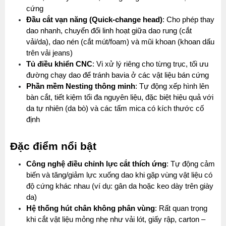
cứng
Đầu cắt vạn năng (Quick-change head)
: Cho phép thay 
dao nhanh, chuyển đổi linh hoạt giữa dao rung (cắt 
vải/da), dao nén (cắt mút/foam) và mũi khoan (khoan dấu 
trên vải jeans)
Tủ điều khiển CNC
: Vi xử lý riêng cho từng trục, tối ưu 
đường chạy dao để tránh bavia ở các vật liệu bán cứng
Phần mềm Nesting thông minh
: Tự động xếp hình lên 
bàn cắt, tiết kiệm tối đa nguyên liệu, đặc biệt hiệu quả với 
da tự nhiên (da bò) và các tấm mica có kích thước cố 
định
Đặc điểm nổi bật
Công nghệ điều chỉnh lực cắt thích ứng
: Tự động cảm 
biến và tăng/giảm lực xuống dao khi gặp vùng vật liệu có 
độ cứng khác nhau (ví dụ: gân da hoặc keo dày trên giày 
da)
Hệ thống hút chân không phân vùng
: Rất quan trọng 
khi cắt vật liệu mỏng nhẹ như vải lót, giấy rập, carton – 