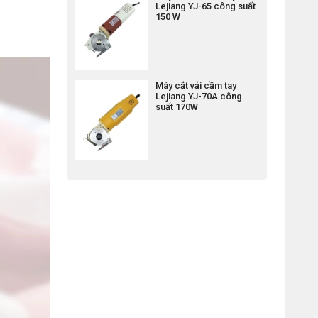
Lejiang YJ-65 công suất
150 W
Máy cắt vải cầm tay
Lejiang YJ-70A công
suất 170W