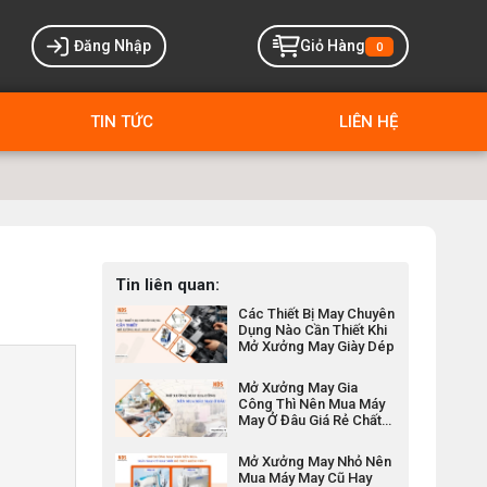
Đăng Nhập
Giỏ Hàng
0
TIN TỨC
LIÊN HỆ
Tin liên quan:
Các Thiết Bị May Chuyên
Dụng Nào Cần Thiết Khi
Mở Xưởng May Giày Dép
Mở Xưởng May Gia
Công Thì Nên Mua Máy
May Ở Đâu Giá Rẻ Chất
Lượng
Mở Xưởng May Nhỏ Nên
Mua Máy May Cũ Hay