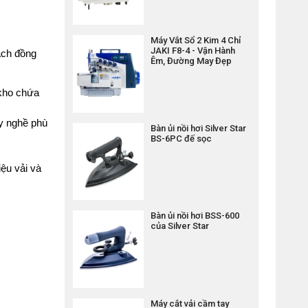
Máy Vắt Sổ 2 Kim 4 Chỉ
JAKI F8-4 - Vận Hành
ạch đồng 
Êm, Đường May Đẹp
kho chứa 
y nghề phù 
Bàn ủi nồi hơi Silver Star
BS-6PC đế sọc
ệu vải và 
Bàn ủi nồi hơi BSS-600
của Silver Star
Máy cắt vải cầm tay