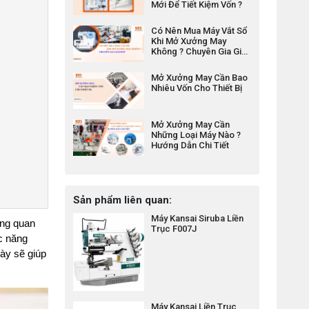
Mới Để Tiết Kiệm Vốn ?
Có Nên Mua Máy Vắt Sổ
Khi Mở Xưởng May
Không ? Chuyên Gia Giải
Đáp Chi Tiết
Mở Xưởng May Cần Bao
Nhiêu Vốn Cho Thiết Bị
Mở Xưởng May Cần
Những Loại Máy Nào ?
Hướng Dẫn Chi Tiết
Sản phẩm liên quan:
Máy Kansai Siruba Liền
ng quan 
Trục F007J
c năng 
này sẽ giúp 
Máy Kansai Liền Trục