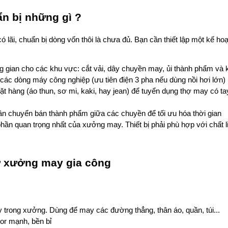
n bị những gì ?
lãi, chuẩn bị dòng vốn thôi là chưa đủ. Bạn cần thiết lập một kế ho
g gian cho các khu vực: cắt vải, dây chuyền may, ủi thành phẩm và 
 các dòng máy công nghiệp (ưu tiên điện 3 pha nếu dùng nồi hơi lớn)
t hàng (áo thun, sơ mi, kaki, hay jean) để tuyển dụng thợ may có ta
uân chuyển bán thành phẩm giữa các chuyền để tối ưu hóa thời gian
phần quan trọng nhất của xưởng may. Thiết bị phải phù hợp với chất li
mở xưởng may gia công
y trong xưởng. Dùng để may các đường thẳng, thân áo, quần, túi...
tor mạnh, bền bỉ