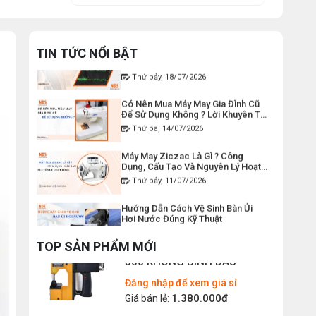
Thứ tư, 22/07/2026
Lỗi Máy May Bị Nổi Chỉ Trên: Hướng
DÂY ĐIỆN MÁY CẮT VẢI CẦM
Dẫn Kiểm Tra Và Cách Khắc Phục
TIN TỨC NỔI BẬT
TAY YJ-65
Từ A-Z
Thứ bảy, 18/07/2026
Đăng nhập để xem giá sỉ
Có Nên Mua Máy May Gia Đình Cũ
120.000đ
Giá bán lẻ:
Để Sử Dụng Không ? Lời Khuyên Từ
Chuyên Gia
Thứ ba, 14/07/2026
MÁY MAY BAO CẦM TAY CHẠY
Máy May Ziczac Là Gì ? Công
PIN GK9-520
Dụng, Cấu Tạo Và Nguyên Lý Hoạt
Động
Đăng nhập để xem giá sỉ
Thứ bảy, 11/07/2026
2.400.000đ
Giá bán lẻ:
Hướng Dẫn Cách Vệ Sinh Bàn Ủi
Hơi Nước Đúng Kỹ Thuật
Thứ ba, 07/07/2026
MÁY MAY BAO CẦM TAY GK9-
500 KHÔNG BÌNH DẦU
TOP SẢN PHẨM MỚI
Máy Trải Vải Công Nghiệp: Giải
Pháp Tự Động Hóa Giúp Xưởng
Đăng nhập để xem giá sỉ
May Tăng Năng Suất
Thứ bảy, 04/07/2026
1.380.000đ
Giá bán lẻ:
Top 5 Máy May Gia Đình Đáng Mua
Nhất Hiện Nay 2026
MÁY MAY BAO CẦM TAY