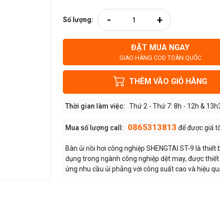
-
+
Số lượng:
ĐẶT MUA NGAY
GIAO HÀNG COD TOÀN QUỐC
THÊM VÀO GIỎ HÀNG
Thời gian làm việc:
Thứ 2 - Thứ 7: 8h - 12h & 13h
0865313813
Mua số lượng call:
để được giá t
Bàn ủi nồi hơi công nghiệp SHENGTAI ST-9 là thiết 
dụng trong ngành công nghiệp dệt may, được thiết
ứng nhu cầu ủi phẳng với công suất cao và hiệu quả