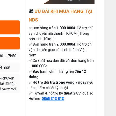
So Sánh Chi Tiết 2025
Thứ tư, 20/11/2024
Đăng nhập để xem giá sỉ
🎁
ƯU ĐÃI KHI MUA HÀNG TẠI
Giá bán lẻ:
Máy May Bao Cầm Tay Chính Hãng
NDS
– Giá Rẻ, Bền, Dễ Sử Dụng (Top 3
Nên Mua)
Thứ tư, 20/11/2024
✅ Đơn hàng trên
1.000.000đ
: Hỗ trợ phí
MÁY CẮT DẢI ĐAI ĐIỆN TỬ TỰ
vận chuyển nội thành TP.HCM ( Trong
Cung cấp hóa chất công nghiệp
ĐỘNG
cho doanh nghiệp của bạn
bán kính 10km )
Đăng nhập để xem giá sỉ
Thứ năm, 24/10/2024
✅ Đơn hàng trên
2.000.000đ
: Hỗ trợ phí
Giá bán lẻ:
vận chuyển giao các tỉnh thành Việt
Hướng Dẫn Cách Sử Dụng Máy May
Nam.
30 - 17h50
Gia Đình Từ A-Z Cho Người Mới
✅ Có xuất hóa đơn đối với đơn hàng trên
Thứ ba, 04/08/2026
ĐÁ MÀI MÁY CẮT VẢI CẦM
1.000.000đ
ốt nhất
TAY ĐĨA DAO 65
✅
Bảo hành chính hãng lên đến 12
Tổ Hợp May Nhỏ Thì Nên Chọn Máy
Cắt Vải Cầm Tay Không ? Phân Tích
Đăng nhập để xem giá sỉ
tháng
bị chuyên
Chi Phí Và Hiệu Quả
Thứ bảy, 01/08/2026
49.000đ
✅
Hỗ trợ đổi trả trong vòng 7 ngày
nếu
Giá bán lẻ:
 kế để đáp
sản phẩm có lỗi kỹ thuật
 vượt trội.
Hướng Dẫn Điều Chỉnh Chỉ May Cho
✅
Tư vấn & hỗ trợ kỹ thuật 24/7
, qua số
Máy May Gia Đình Đúng Kỹ Thuật
THAN MÁY CẮT VẢI CẦM TAY
Hotline:
0865 313 813
Thứ hai, 27/07/2026
YJ-65 ( 1 CẶP )
Đăng nhập để xem giá sỉ
Máy Viền Ống Là Gì ? Có Nên Đầu
Tư Cho Xưởng May Không ?
50.000đ
Giá bán lẻ: