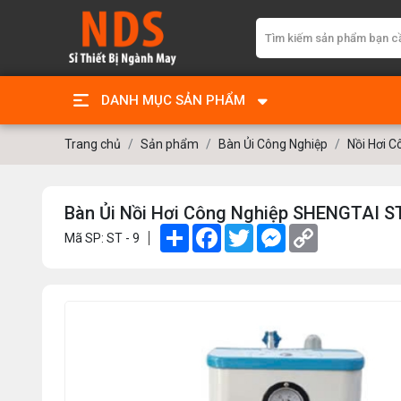
DANH MỤC SẢN PHẨM
Trang chủ
Sản phẩm
Bàn Ủi Công Nghiệp
Nồi Hơi C
Bàn Ủi Nồi Hơi Công Nghiệp SHENGTAI S
Share
Facebook
Twitter
Messenger
Copy
Mã SP: ST - 9
Link