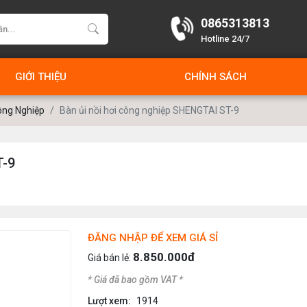
0865313813
Hotline 24/7
GIỚI THIỆU
CHÍNH SÁCH
ông Nghiệp
Bàn ủi nồi hơi công nghiệp SHENGTAI ST-9
T-9
ĐĂNG NHẬP ĐỂ XEM GIÁ SỈ
8.850.000đ
Giá bán lẻ:
* Giá đã bao gồm VAT *
Lượt xem:
1914