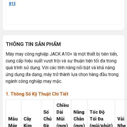
813
THÔNG TIN SẢN PHẨM
Máy may công nghiệp JACK A10+ là một thiết bị tiên tiến,
cung cấp hiệu suất vượt trội và sự thuận tiện tối đa trong
quá trình sử dụng. Với các tính năng nổi bật và khả năng
ứng dụng đa dạng, máy trở thành lựa chọn hàng đầu trong
ngành công nghiệp may mặc.
1. Thông Số Kỹ Thuật Chi Tiết
Chiều
Số
Dài
Nâng
Tốc Độ
Mẫu
Cây
Chủ
Mũi
Chân
Tối Đa
Vải
Máy
Kim
Đề
(mm)
(mm)
(mũi/phút)
Nhẹ