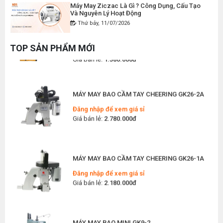
Máy May Ziczac Là Gì ? Công Dụng, Cấu Tạo
Và Nguyên Lý Hoạt Động
MÁY MAY BAO CẦM TAY GK9-500 KHÔNG BÌNH
Thứ bảy, 11/07/2026
DẦU
Đăng nhập để xem giá sỉ
Hướng Dẫn Cách Vệ Sinh Bàn Ủi Hơi Nước
Đúng Kỹ Thuật
Giá bán lẻ:
1.380.000đ
TOP SẢN PHẨM MỚI
Thứ ba, 07/07/2026
Máy Trải Vải Công Nghiệp: Giải Pháp Tự Động
MÁY MAY BAO CẦM TAY CHEERING GK26-2A
Hóa Giúp Xưởng May Tăng Năng Suất
Thứ bảy, 04/07/2026
Đăng nhập để xem giá sỉ
Giá bán lẻ:
2.780.000đ
Top 5 Máy May Gia Đình Đáng Mua Nhất Hiện
Nay 2026
Thứ tư, 01/07/2026
MÁY MAY BAO CẦM TAY CHEERING GK26-1A
Máy Sang Chỉ Là Gì? Công Dụng, Cấu Tạo Và
Nguyên Lý Hoạt Động Chi Tiết
Đăng nhập để xem giá sỉ
Thứ bảy, 27/06/2026
Giá bán lẻ:
2.180.000đ
Hướng Dẫn Cách Sửa Bàn Ủi Hơi Nước Tại Nhà
Chi Tiết
Thứ tư, 24/06/2026
MÁY MAY BAO MINI GK9-2
Máy Khoan Lấy Dấu Vải Là Gì? Hướng Dẫn Chọn