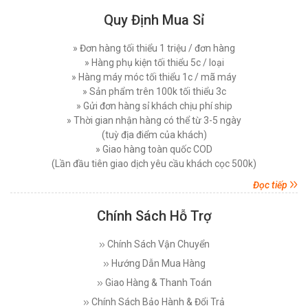
Quy Định Mua Sỉ
Máy Cắt Vải Viền Là Gì? Lợi Ích Và Ứng Dụng
Trong Ngành May Hiện Nay
MÁY CẮT VẢI ĐỨNG DAYANG CDZ-103 08 INCH
Thứ tư, 26/11/2025
» Đơn hàng tối thiểu 1 triệu / đơn hàng
750W
» Hàng phụ kiện tối thiểu 5c / loại
Đăng nhập để xem giá sỉ
Nên Chọn Máy Cắt Vải Cầm Tay Hay Máy Cắt
» Hàng máy móc tối thiểu 1c / mã máy
Vải Đứng
Giá bán lẻ:
7.450.000đ
» Sản phẩm trên 100k tối thiểu 3c
Thứ năm, 20/11/2025
» Gửi đơn hàng sỉ khách chịu phí ship
» Thời gian nhận hàng có thể từ 3-5 ngày
Các Lỗi Phổ Biến Khi Sử Dụng Máy Cắt Vải
MÁY CẮT VẢI ĐỨNG PHILPS 08 INCH, CÔNG
Đứng Và Cách Khắc Phục
(tuỳ địa điểm của khách)
SUẤT 1600W
Thứ bảy, 15/11/2025
» Giao hàng toàn quốc COD
Đăng nhập để xem giá sỉ
(Lần đầu tiên giao dịch yêu cầu khách cọc 500k)
Giá bán lẻ:
10.750.000đ
Top 5 Loại Máy Cắt Vải Cầm Tay Tốt Nhất Hiện
Nay - Nên Mua Loại Nào ?
Đọc tiếp
Thứ ba, 11/11/2025
Chính Sách Hỗ Trợ
MÁY CẮT VẢI ĐỨNG EASTMAN 627X 08 INCH (
Máy Cắt Vải Đầu Bàn Là Gì? Top 5 Điều Cần Biết
750 W )
Trước Khi Mua Và Sử Dụng
Chính Sách Vận Chuyển
Đăng nhập để xem giá sỉ
Thứ bảy, 08/11/2025
Giá bán lẻ:
17.800.000đ
Hướng Dẫn Mua Hàng
Máy Cắt Dây Đai Tự Động Là Gì? Cách Vận
Giao Hàng & Thanh Toán
Hành Và Lợi Ích
Thứ bảy, 25/10/2025
Chính Sách Bảo Hành & Đổi Trả
MÁY CẮT VẢI ĐỨNG DAYANG CDZ-103 10 INCH