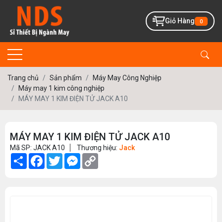
Giỏ Hàng
0
Trang chủ
Sản phẩm
Máy May Công Nghiệp
Máy may 1 kim công nghiệp
MÁY MAY 1 KIM ĐIỆN TỬ JACK A10
MÁY MAY 1 KIM ĐIỆN TỬ JACK A10
Mã SP: JACK A10
Thương hiệu:
Jack
Share
Facebook
Twitter
Messenger
Copy
Link