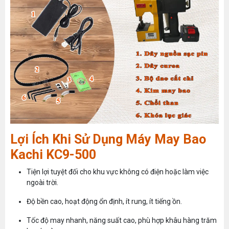
Lợi Ích Khi Sử Dụng Máy May Bao
Kachi KC9-500
Tiện lợi tuyệt đối cho khu vực không có điện hoặc làm việc
MÁY MAY BAO CẦM TAY TRỤ ĐỨNG 2 KIM
ngoài trời.
Đăng nhập để xem giá sỉ
Giá bán lẻ:
Độ bền cao, hoạt động ổn định, ít rung, ít tiếng ồn.
Máy May Bao Cầm Tay: Chọn Máy Chạy Pin Hay
Chạy Điện Tốt Hơn? So Sánh Chi Tiết 2025
Tốc độ may nhanh, năng suất cao, phù hợp khâu hàng trăm
Thứ tư, 20/11/2024