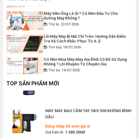
Giá bán lẻ:
50.000đ
Máy Viền Ống Là Gì ? Có Nên Đầu Tư Cho
Xưởng May Không ?
Thứ tư, 22/07/2026
DÂY ĐIỆN MÁY CẮT VẢI CẦM TAY YJ-65
Lỗi Máy May Bị Nổi Chỉ Trên: Hướng Dẫn Kiểm
Đăng nhập để xem giá sỉ
Tra Và Cách Khắc Phục Từ A-Z
Giá bán lẻ:
120.000đ
Thứ bảy, 18/07/2026
Có Nên Mua Máy May Gia Đình Cũ Để Sử Dụng
Không ? Lời Khuyên Từ Chuyên Gia
Thứ ba, 14/07/2026
MÁY MAY BAO CẦM TAY CHẠY PIN GK9-520
Đăng nhập để xem giá sỉ
Máy May Ziczac Là Gì ? Công Dụng, Cấu Tạo
Giá bán lẻ:
2.400.000đ
TOP SẢN PHẨM MỚI
Và Nguyên Lý Hoạt Động
Thứ bảy, 11/07/2026
Hướng Dẫn Cách Vệ Sinh Bàn Ủi Hơi Nước
MÁY MAY BAO CẦM TAY GK9-500 KHÔNG BÌNH
Đúng Kỹ Thuật
DẦU
Thứ ba, 07/07/2026
Đăng nhập để xem giá sỉ
Máy Trải Vải Công Nghiệp: Giải Pháp Tự Động
Giá bán lẻ:
1.380.000đ
Hóa Giúp Xưởng May Tăng Năng Suất
Thứ bảy, 04/07/2026