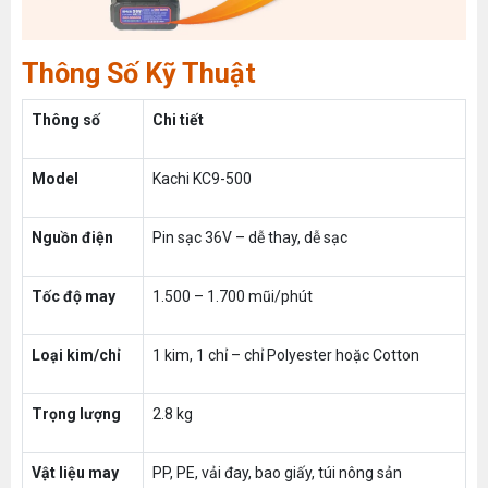
Thông Số Kỹ Thuật
Thông số
Chi tiết
Model
Kachi KC9-500
Nguồn điện
Pin sạc 36V – dễ thay, dễ sạc
Tốc độ may
1.500 – 1.700 mũi/phút
Loại kim/chỉ
1 kim, 1 chỉ – chỉ Polyester hoặc Cotton
Trọng lượng
2.8 kg
Vật liệu may
PP, PE, vải đay, bao giấy, túi nông sản