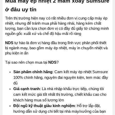
Mua máy ép nhiệt 2 mâm xoay Sumsure 
ở đâu uy tín
Trên thị trường hiện nay có rất nhiều đơn vị cung cấp máy ép 
nhiệt, nhưng để tránh mua phải hàng nhái, hàng kém chất 
lượng, bạn cần lựa chọn đơn vị có đầy đủ giấy tờ chứng minh 
nguồn gốc xuất xứ và chế độ hậu mãi rõ ràng
NDS 
tự hào là đơn vị hàng đầu trong lĩnh vực phân phối thiết 
bị ngành may, bao gồm máy ép nhiệt, máy in chuyển nhiệt và 
phụ kiện in ấn
Tại sao nên chọn mua tại 
NDS
?
Sản phẩm chính hãng
: Cam kết máy ép nhiệt Sumsure 
MÁY MAY BAO CẦM TAY TRỤ ĐỨNG 2 KIM
100% chính hãng, nguyên đai nguyên kiện, tem mác đầy 
đủ
Đăng nhập để xem giá sỉ
Giá cạnh tranh
: Là nhà nhập khẩu trực tiếp, chúng tôi 
Giá bán lẻ:
cam kết mức giá tốt nhất thị trường, chiết khấu cao cho 
khách hàng mua số lượng lớn
Đội ngũ kỹ thuật giàu kinh nghiệm
: Hỗ trợ lắp đặt, 
MÁY QUẤN DÂY ĐAI TỰ ĐỘNG
Máy May Bao Cầm Tay: Chọn Máy Chạy Pin Hay
hướng dẫn sử dụng chi tiết tại nhà máy/xưởng của bạn 
Chạy Điện Tốt Hơn? So Sánh Chi Tiết 2025