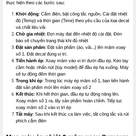
thực hiện theo các bước sau:
Khởi động
: Cắm điện, bật công tắc nguồn. Cài đặt nhiệt 
độ (Temp) và thời gian (Time) theo yêu cầu của loại decal 
và chất liệu vải
Chờ gia nhiệt
: Đợi máy đạt đến nhiệt độ cài đặt. Đèn 
báo sẽ chuyển trạng thái khi đủ nhiệt
Đặt sản phẩm
: Đặt sản phẩm (áo, vải...) lên mâm xoay 
số 1. Đặt decal đúng vị trí.
Tiến hành ép
: Xoay mâm vào vị trí dưới đầu ép. Kéo tay 
cầm hoặc nhấn nút (tùy model) để đầu ép hạ xuống. Máy 
sẽ tự động đếm thời gian
Trong khi ép
: Trong lúc máy ép mâm số 1, bạn tiến hành 
đặt sản phẩm mới lên mâm xoay số 2
Kết thúc
: Khi hết thời gian, đầu ép tự động nâng lên. 
Xoay mâm số 1 ra, lấy sản phẩm hoàn chỉnh. Tiếp tục 
xoay mâm số 2 vào vị trí ép
Tắt máy
: Sau khi kết thúc ca làm việc, tắt công tắc và rút 
phích cắm điện