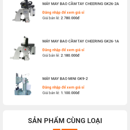
Thứ bảy, 04/07/2026
Đăng nhập để xem giá sỉ
Giá bán lẻ:
2.780.000đ
Top 5 Máy May Gia Đình Đáng Mua Nhất Hiện
Nay 2026
Thứ tư, 01/07/2026
MÁY MAY BAO CẦM TAY CHEERING GK26-1A
Máy Sang Chỉ Là Gì? Công Dụng, Cấu Tạo Và
Nguyên Lý Hoạt Động Chi Tiết
Đăng nhập để xem giá sỉ
Thứ bảy, 27/06/2026
Giá bán lẻ:
2.180.000đ
Hướng Dẫn Cách Sửa Bàn Ủi Hơi Nước Tại Nhà
Chi Tiết
Thứ tư, 24/06/2026
MÁY MAY BAO MINI GK9-2
Máy Khoan Lấy Dấu Vải Là Gì? Hướng Dẫn Chọn
Đăng nhập để xem giá sỉ
Mua Cho Xưởng May Hiệu Quả
Giá bán lẻ:
1.100.000đ
Thứ ba, 16/06/2026
Các Thiết Bị May Chuyên Dụng Nào Cần Thiết
Khi Mở Xưởng May Giày Dép
MÁY MAY BAO CẦM TAY GK9-200 KHÔNG BÌNH
Thứ bảy, 13/06/2026
DẦU
SẢN PHẨM CÙNG LOẠI
Cách Phân Biệt Máy Vắt Sổ Siruba Hàng Nhái
Đăng nhập để xem giá sỉ
Và Chính Hãng Chuẩn Xác
Giá bán lẻ:
1.650.000đ
Thứ ba, 09/06/2026