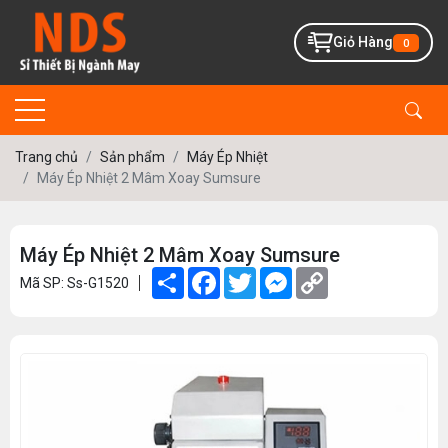
Giỏ Hàng
0
Trang chủ
Sản phẩm
Máy Ép Nhiệt
Máy Ép Nhiệt 2 Mâm Xoay Sumsure
Máy Ép Nhiệt 2 Mâm Xoay Sumsure
Share
Facebook
Twitter
Messenger
Copy
Mã SP: Ss-G1520
Link