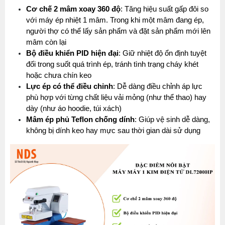
Cơ chế 2 mâm xoay 360 độ
: Tăng hiệu suất gấp đôi so 
với máy ép nhiệt 1 mâm. Trong khi một mâm đang ép, 
người thợ có thể lấy sản phẩm và đặt sản phẩm mới lên 
mâm còn lại
Bộ điều khiển PID hiện đại
: Giữ nhiệt độ ổn định tuyệt 
đối trong suốt quá trình ép, tránh tình trạng cháy khét 
hoặc chưa chín keo
Lực ép có thể điều chỉnh
: Dễ dàng điều chỉnh áp lực 
phù hợp với từng chất liệu vải mỏng (như thể thao) hay 
dày (như áo hoodie, túi xách)
Mâm ép phủ Teflon chống dính
: Giúp vệ sinh dễ dàng, 
không bị dính keo hay mực sau thời gian dài sử dụng