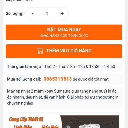
-
+
Số lượng:
ĐẶT MUA NGAY
GIAO HÀNG COD TOÀN QUỐC
THÊM VÀO GIỎ HÀNG
Thời gian làm việc:
Thứ 2 - Thứ 7: 8h - 12h & 13h30 - 17h50
0865313813
Mua số lượng call:
để được giá tốt nhất
Máy ép nhiệt 2 mâm xoay Sumsure giúp tăng năng suất in áo,
ép nhanh, đều nhiệt, dễ vận hành. Giải pháp tối ưu cho xưởng in
chuyên nghiệp