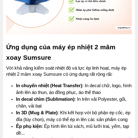
Ứng dụng của máy ép nhiệt 2 mâm 
xoay Sumsure
Với khả năng kiểm soát nhiệt độ và lực ép linh hoạt, máy ép 
nhiệt 2 mâm xoay Sumsure có ứng dụng rất rộng rãi:
In chuyển nhiệt (Heat Transfer)
: In decal chữ, logo, hình 
ảnh lên áo thun, áo đồng phục, áo thể thao
In decal chìm (Sublimation)
: In trên vải Polyester, gối, 
chăn, vải bạt
In 3D (Mug & Plate)
: Khi kết hợp với bộ phận ép cốc, ép 
đĩa (tùy chọn), máy có thể ép in lên các sản phẩm cong
Ép phụ kiện
: Ép hình lên túi xách, mũ lưỡi trai, yếm, tạp 
dề...