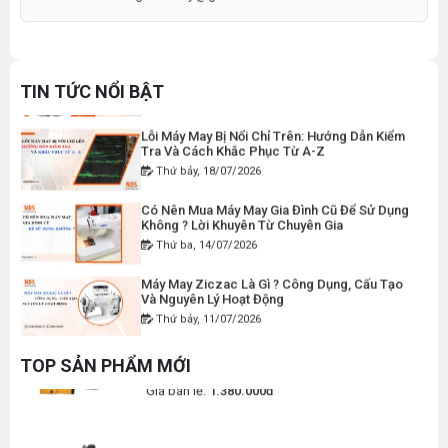
Thứ hai, 27/07/2026
DÂY ĐIỆN MÁY CẮT VẢI CẦM TAY YJ-65
Máy Viền Ống Là Gì ? Có Nên Đầu Tư Cho
Xưởng May Không ?
Đăng nhập để xem giá sỉ
Thứ tư, 22/07/2026
TIN TỨC NỔI BẬT
Giá bán lẻ:
120.000đ
Lỗi Máy May Bị Nổi Chỉ Trên: Hướng Dẫn Kiểm
Tra Và Cách Khắc Phục Từ A-Z
Thứ bảy, 18/07/2026
MÁY MAY BAO CẦM TAY CHẠY PIN GK9-520
Có Nên Mua Máy May Gia Đình Cũ Để Sử Dụng
Đăng nhập để xem giá sỉ
Không ? Lời Khuyên Từ Chuyên Gia
Giá bán lẻ:
2.400.000đ
Thứ ba, 14/07/2026
Máy May Ziczac Là Gì ? Công Dụng, Cấu Tạo
Và Nguyên Lý Hoạt Động
MÁY MAY BAO CẦM TAY GK9-500 KHÔNG BÌNH
Thứ bảy, 11/07/2026
DẦU
Hướng Dẫn Cách Vệ Sinh Bàn Ủi Hơi Nước
Đăng nhập để xem giá sỉ
Đúng Kỹ Thuật
TOP SẢN PHẨM MỚI
Giá bán lẻ:
1.380.000đ
Thứ ba, 07/07/2026
Máy Trải Vải Công Nghiệp: Giải Pháp Tự Động
Hóa Giúp Xưởng May Tăng Năng Suất
MÁY MAY BAO CẦM TAY CHEERING GK26-2A