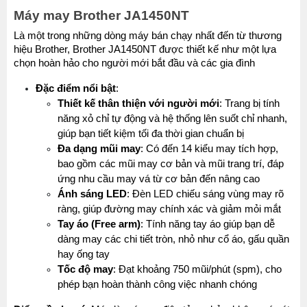
Máy may Brother JA1450NT
Là một trong những dòng máy bán chạy nhất đến từ thương 
hiệu Brother, Brother JA1450NT được thiết kế như một lựa 
chọn hoàn hảo cho người mới bắt đầu và các gia đình
Đặc điểm nổi bật
:
Thiết kế thân thiện với người mới
: Trang bị tính 
năng xỏ chỉ tự động và hệ thống lên suốt chỉ nhanh, 
giúp bạn tiết kiệm tối đa thời gian chuẩn bị
Đa dạng mũi may
: Có đến 14 kiểu may tích hợp, 
bao gồm các mũi may cơ bản và mũi trang trí, đáp 
ứng nhu cầu may vá từ cơ bản đến nâng cao
Ánh sáng LED
: Đèn LED chiếu sáng vùng may rõ 
ràng, giúp đường may chính xác và giảm mỏi mắt
Tay áo (Free arm)
: Tính năng tay áo giúp bạn dễ 
dàng may các chi tiết tròn, nhỏ như cổ áo, gấu quần 
hay ống tay
Tốc độ may
: Đạt khoảng 750 mũi/phút (spm), cho 
phép bạn hoàn thành công việc nhanh chóng