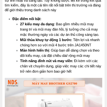
sự linh hoạt và sáng tạo. Tuy không được liệt kê trong kết quả 
tìm kiếm, đây là một cái tên rất nổi bật trên thị trường và đáng 
để giới thiệu trong danh sách này
Đặc điểm nổi bật
:
27 kiểu may đa dạng
: Bao gồm nhiều mũi may 
trang trí và mũi may đàn hồi, lý tưởng cho cả may 
mặc thường ngày và các dự án thủ công sáng tạo.
Mũi thùa khuy tự động 1 bước
: Tiện lợi và nhanh 
chóng hơn so với mũi 4 bước trên JA1450NT
Màn hình hiển thị
: Giúp bạn dễ dàng chọn và theo 
dõi kiểu may, cài đặt chiều dài/ rộng mũi may
Tính năng đính nút và may viền
: Đi kèm với các 
chân vịt chuyên dụng, giúp việc may các chi tiết này 
trở nên đơn giản hơn bao giờ hết