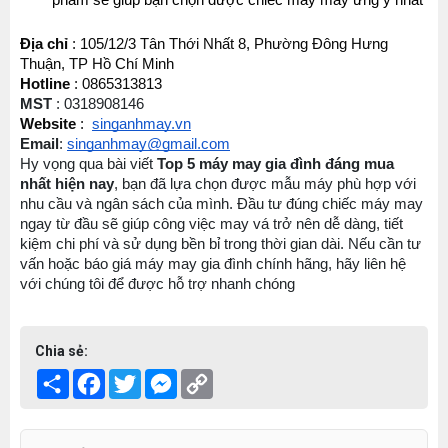
phẩm sẽ giúp bạn chọn được chiếc máy may ưng ý nhất
Địa chỉ
 : 105/12/3 Tân Thới Nhất 8, Phường Đông Hưng 
Thuận, TP Hồ Chí Minh
Hotline
 : 0865313813
MST 
: 0318908146
Website
 :  
singanhmay.vn
Email
: 
singanhmay@gmail.com
Hy vọng qua bài viết 
Top 5 máy may gia đình đáng mua 
nhất hiện nay
, bạn đã lựa chọn được mẫu máy phù hợp với 
nhu cầu và ngân sách của mình. Đầu tư đúng chiếc máy may 
ngay từ đầu sẽ giúp công việc may vá trở nên dễ dàng, tiết 
kiệm chi phí và sử dụng bền bỉ trong thời gian dài. Nếu cần tư 
vấn hoặc báo giá máy may gia đình chính hãng, hãy liên hệ 
với chúng tôi để được hỗ trợ nhanh chóng
Chia sẻ:
Share
Facebook
Twitter
Messenger
Copy
Link