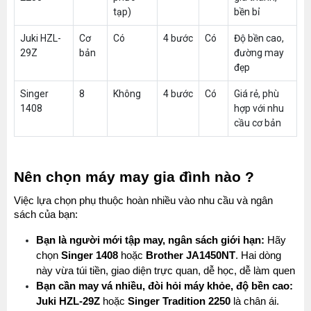
tạp)
bền bỉ
Juki HZL-
Cơ
Có
4 bước
Có
Độ bền cao,
29Z
bản
đường may
đẹp
Singer
8
Không
4 bước
Có
Giá rẻ, phù
1408
hợp với nhu
cầu cơ bản
Nên chọn máy may gia đình nào ?
Việc lựa chọn phụ thuộc hoàn nhiều vào nhu cầu và ngân 
sách của bạn: 
Bạn là người mới tập may, ngân sách giới hạn:
 Hãy 
chọn 
Singer 1408
 hoặc 
Brother JA1450NT
. Hai dòng 
này vừa túi tiền, giao diện trực quan, dễ học, dễ làm quen
Bạn cần may vá nhiều, đòi hỏi máy khỏe, độ bền cao:
Juki HZL-29Z
 hoặc 
Singer Tradition 2250
 là chân ái. 