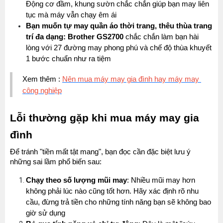
Động cơ đầm, khung sườn chắc chắn giúp bạn may liên 
tục mà máy vẫn chạy êm ái
Bạn muốn tự may quần áo thời trang, thêu thùa trang 
trí đa dạng:
Brother GS2700
 chắc chắn làm bạn hài 
lòng với 27 đường may phong phú và chế độ thùa khuyết 
1 bước chuẩn như ra tiệm
Xem thêm : 
Nên mua máy may gia đình hay máy may 
công nghiệp
Lỗi thường gặp khi mua máy may gia 
đình
Để tránh "tiền mất tật mang", bạn đọc cần đặc biệt lưu ý 
những sai lầm phổ biến sau:
Chạy theo số lượng mũi may
: Nhiều mũi may hơn 
không phải lúc nào cũng tốt hơn. Hãy xác định rõ nhu 
cầu, đừng trả tiền cho những tính năng bạn sẽ không bao 
giờ sử dụng