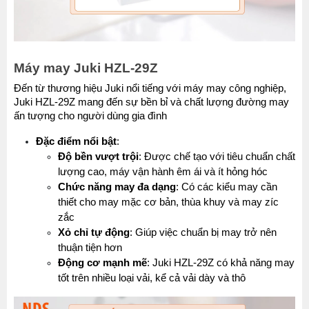
Máy may Juki HZL-29Z
Đến từ thương hiệu Juki nổi tiếng với máy may công nghiệp, 
Juki HZL-29Z mang đến sự bền bỉ và chất lượng đường may 
ấn tượng cho người dùng gia đình
Đặc điểm nổi bật
:
Độ bền vượt trội
: Được chế tạo với tiêu chuẩn chất 
lượng cao, máy vận hành êm ái và ít hỏng hóc
Chức năng may đa dạng
: Có các kiểu may cần 
thiết cho may mặc cơ bản, thùa khuy và may zíc 
zắc
Xỏ chỉ tự động
: Giúp việc chuẩn bị may trở nên 
thuận tiện hơn
Động cơ mạnh mẽ
: Juki HZL-29Z có khả năng may 
tốt trên nhiều loại vải, kể cả vải dày và thô