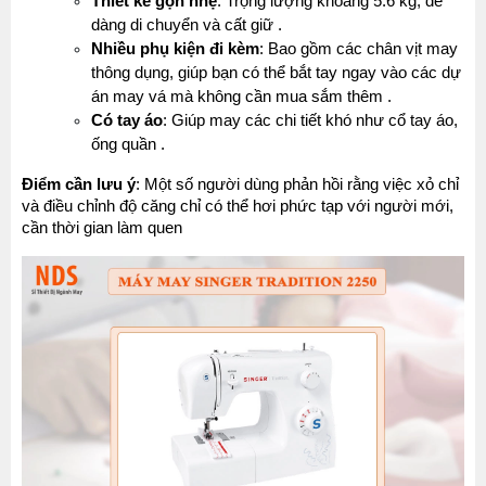
Thiết kế gọn nhẹ
: Trọng lượng khoảng 5.6 kg, dễ 
dàng di chuyển và cất giữ .
Nhiều phụ kiện đi kèm
: Bao gồm các chân vịt may 
thông dụng, giúp bạn có thể bắt tay ngay vào các dự 
án may vá mà không cần mua sắm thêm .
Có tay áo
: Giúp may các chi tiết khó như cổ tay áo, 
ống quần .
Điểm cần lưu ý
: Một số người dùng phản hồi rằng việc xỏ chỉ 
và điều chỉnh độ căng chỉ có thể hơi phức tạp với người mới, 
cần thời gian làm quen