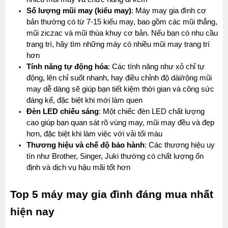
Số lượng mũi may (kiểu may)
: Máy may gia đình cơ 
bản thường có từ 7-15 kiểu may, bao gồm các mũi thẳng, 
mũi ziczac và mũi thùa khuy cơ bản. Nếu bạn có nhu cầu 
trang trí, hãy tìm những máy có nhiều mũi may trang trí 
hơn
Tính năng tự động hóa
: Các tính năng như xỏ chỉ tự 
động, lên chỉ suốt nhanh, hay điều chỉnh độ dài/rộng mũi 
may dễ dàng sẽ giúp bạn tiết kiệm thời gian và công sức 
đáng kể, đặc biệt khi mới làm quen
Đèn LED chiếu sáng
: Một chiếc đèn LED chất lượng 
cao giúp bạn quan sát rõ vùng may, mũi may đều và đẹp 
hơn, đặc biệt khi làm việc với vải tối màu
Thương hiệu và chế độ bảo hành
: Các thương hiệu uy 
tín như Brother, Singer, Juki thường có chất lượng ổn 
định và dịch vụ hậu mãi tốt hơn
Top 5 máy may gia đình đáng mua nhất 
hiện nay