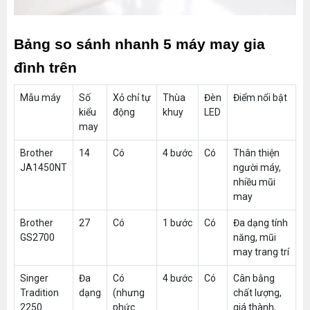
Bảng so sánh nhanh 5 máy may gia 
đình trên
Mẫu máy
Số
Xỏ chỉ tự
Thùa
Đèn
Điểm nổi bật
kiểu
động
khuy
LED
may
Brother
14
Có
4 bước
Có
Thân thiện
JA1450NT
người máy,
nhiều mũi
may
Brother
27
Có
1 bước
Có
Đa dạng tính
GS2700
năng, mũi
may trang trí
Singer
Đa
Có
4 bước
Có
Cân bằng
Tradition
dạng
(nhưng
chất lượng,
2250
phức
giá thành,