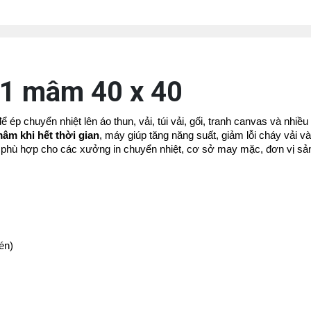
 1 mâm 40 x 40
ép chuyển nhiệt lên áo thun, vải, túi vải, gối, tranh canvas và nhiều 
âm khi hết thời gian
, máy giúp tăng năng suất, giảm lỗi cháy vải và 
phù hợp cho các xưởng in chuyển nhiệt, cơ sở may mặc, đơn vị sản
én)