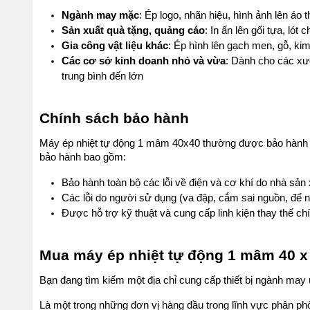
Ngành may mặc
: Ép logo, nhãn hiệu, hình ảnh lên áo t
Sản xuất quà tặng, quảng cáo
: In ấn lên gối tựa, lót c
Gia công vật liệu khác
: Ép hình lên gạch men, gỗ, ki
Các cơ sở kinh doanh nhỏ và vừa
: Dành cho các xưở
trung bình đến lớn
Chính sách bảo hành
Máy ép nhiệt tự động 1 mâm 40x40 thường được bảo hành vớ
bảo hành bao gồm:
Bảo hành toàn bộ các lỗi về điện và cơ khí do nhà sản 
Các lỗi do người sử dụng (va đập, cắm sai nguồn, để 
Được hỗ trợ kỹ thuật và cung cấp linh kiện thay thế ch
Mua máy ép nhiệt tự động 1 mâm 40 x 
Bạn đang tìm kiếm một địa chỉ cung cấp thiết bị ngành may
Là một trong những đơn vị hàng đầu trong lĩnh vực phân 