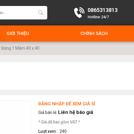
0865313813
Hotline 24/7
GIỚI THIỆU
CHÍNH SÁCH
ự Động 1 Mâm 40 x 40
ĐĂNG NHẬP ĐỂ XEM GIÁ SỈ
Liên hệ báo giá
Giá bán lẻ:
* Giá đã bao gồm VAT *
Lượt xem:
240