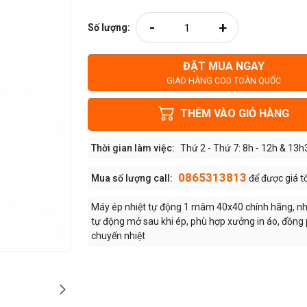
-
+
Số lượng:
ĐẶT MUA NGAY
GIAO HÀNG COD TOÀN QUỐC
THÊM VÀO GIỎ HÀNG
Thời gian làm việc:
Thứ 2 - Thứ 7: 8h - 12h & 13h
0865313813
Mua số lượng call:
để được giá t
Máy ép nhiệt tự động 1 mâm 40x40 chính hãng, nhi
tự động mở sau khi ép, phù hợp xưởng in áo, đồng 
chuyển nhiệt