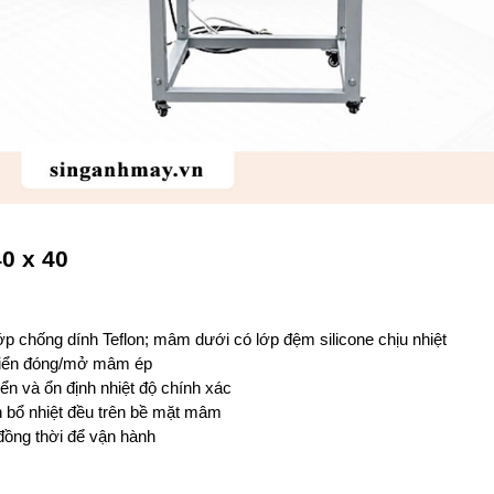
0 x 40
ớp chống dính Teflon; mâm dưới có lớp đệm silicone chịu nhiệt
khiển đóng/mở mâm ép
iển và ổn định nhiệt độ chính xác
ân bổ nhiệt đều trên bề mặt mâm
 đồng thời để vận hành