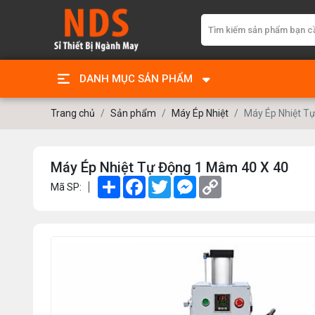
DANH MỤC SẢN PHẨM
Trang chủ
Sản phẩm
Máy Ép Nhiệt
Máy Ép Nhiệt T
Máy Ép Nhiệt Tự Động 1 Mâm 40 X 40
Share
Facebook
Twitter
Messenger
Copy
Mã SP:
Link