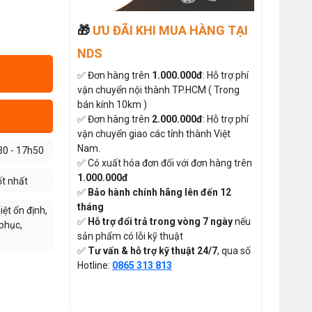
So Sánh Chi Tiết 2025
Đăng nhập để xem giá sỉ
Thứ tư, 20/11/2024
Giá bán lẻ:
🎁
ƯU ĐÃI KHI MUA HÀNG TẠI
Máy May Bao Cầm Tay Chính Hãng
– Giá Rẻ, Bền, Dễ Sử Dụng (Top 3
NDS
Nên Mua)
Thứ tư, 20/11/2024
MÁY CẮT DẢI ĐAI ĐIỆN TỬ TỰ
✅ Đơn hàng trên
1.000.000đ
: Hỗ trợ phí
ĐỘNG
vận chuyển nội thành TP.HCM ( Trong
Cung cấp hóa chất công nghiệp
cho doanh nghiệp của bạn
bán kính 10km )
Đăng nhập để xem giá sỉ
Thứ năm, 24/10/2024
✅ Đơn hàng trên
2.000.000đ
: Hỗ trợ phí
Giá bán lẻ:
vận chuyển giao các tỉnh thành Việt
Tổ Hợp May Nhỏ Mua Linh Kiện
Nam.
30 - 17h50
Ngành May Ở Đâu Giá Rẻ Chất
✅ Có xuất hóa đơn đối với đơn hàng trên
Lượng Uy Tín
ĐÁ MÀI MÁY CẮT VẢI CẦM
Thứ bảy, 08/08/2026
1.000.000đ
TAY ĐĨA DAO 65
ốt nhất
✅
Bảo hành chính hãng lên đến 12
Hướng Dẫn Cách Sử Dụng Máy May
Đăng nhập để xem giá sỉ
Gia Đình Từ A-Z Cho Người Mới
tháng
ệt ổn định,
49.000đ
Giá bán lẻ:
Thứ ba, 04/08/2026
✅
Hỗ trợ đổi trả trong vòng 7 ngày
nếu
phục,
sản phẩm có lỗi kỹ thuật
Tổ Hợp May Nhỏ Thì Nên Chọn Máy
✅
Tư vấn & hỗ trợ kỹ thuật 24/7
, qua số
THAN MÁY CẮT VẢI CẦM TAY
Cắt Vải Cầm Tay Không ? Phân Tích
Hotline:
0865 313 813
Chi Phí Và Hiệu Quả
YJ-65 ( 1 CẶP )
Thứ bảy, 01/08/2026
Đăng nhập để xem giá sỉ
Hướng Dẫn Điều Chỉnh Chỉ May Cho
50.000đ
Giá bán lẻ:
Máy May Gia Đình Đúng Kỹ Thuật