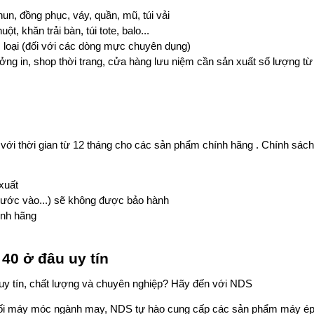
hun, đồng phục, váy, quần, mũ, túi vải 
huột, khăn trải bàn, túi tote, balo...
m loại (đối với các dòng mực chuyên dụng)
ng in, shop thời trang, cửa hàng lưu niệm cần sản xuất số lượng từ 
i thời gian từ 12 tháng cho các sản phẩm chính hãng . Chính sách 
xuất
nước vào...) sẽ không được bảo hành
ính hãng
40 ở đâu uy tín
 uy tín, chất lượng và chuyên nghiệp? Hãy đến với NDS
phối máy móc ngành may, NDS tự hào cung cấp các sản phẩm máy ép