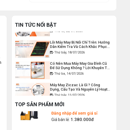
Thứ hai, 27/07/2026
DÂY ĐIỆN MÁY CẮT VẢI CẦM
Máy Viền Ống Là Gì ? Có Nên Đầu
TAY YJ-65
Tư Cho Xưởng May Không ?
TIN TỨC NỔI BẬT
Thứ tư, 22/07/2026
Đăng nhập để xem giá sỉ
120.000đ
Giá bán lẻ:
Lỗi Máy May Bị Nổi Chỉ Trên: Hướng
Dẫn Kiểm Tra Và Cách Khắc Phục
Từ A-Z
Thứ bảy, 18/07/2026
MÁY MAY BAO CẦM TAY CHẠY
PIN GK9-520
Có Nên Mua Máy May Gia Đình Cũ
Để Sử Dụng Không ? Lời Khuyên Từ
 
Đăng nhập để xem giá sỉ
Chuyên Gia
Thứ ba, 14/07/2026
2.400.000đ
Giá bán lẻ:
Máy May Ziczac Là Gì ? Công
Dụng, Cấu Tạo Và Nguyên Lý Hoạt
Động
MÁY MAY BAO CẦM TAY GK9-
Thứ bảy, 11/07/2026
500 KHÔNG BÌNH DẦU
Hướng Dẫn Cách Vệ Sinh Bàn Ủi
Đăng nhập để xem giá sỉ
TOP SẢN PHẨM MỚI
Hơi Nước Đúng Kỹ Thuật
1.380.000đ
Giá bán lẻ:
Thứ ba, 07/07/2026
Máy Trải Vải Công Nghiệp: Giải
MÁY MAY BAO CẦM TAY
Pháp Tự Động Hóa Giúp Xưởng