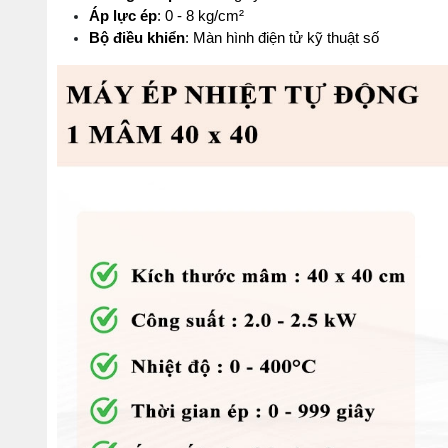
Áp lực ép
: 0 - 8 kg/cm²
Bộ điều khiển
: Màn hình điện tử kỹ thuật số