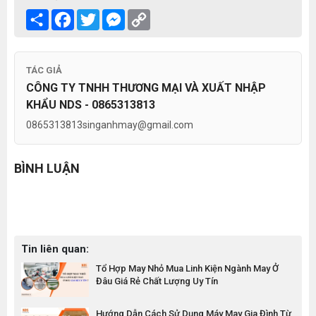
Share
Facebook
Twitter
Messenger
Copy
Link
TÁC GIẢ
CÔNG TY TNHH THƯƠNG MẠI VÀ XUẤT NHẬP
KHẨU NDS - 0865313813
0865313813
singanhmay@gmail.com
BÌNH LUẬN
Tin liên quan:
Tổ Hợp May Nhỏ Mua Linh Kiện Ngành May Ở
Đâu Giá Rẻ Chất Lượng Uy Tín
Hướng Dẫn Cách Sử Dụng Máy May Gia Đình Từ