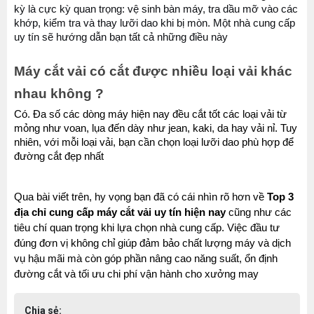
kỳ là cực kỳ quan trọng: vệ sinh bàn máy, tra dầu mỡ vào các 
khớp, kiểm tra và thay lưỡi dao khi bị mòn. Một nhà cung cấp 
uy tín sẽ hướng dẫn bạn tất cả những điều này
Máy cắt vải có cắt được nhiều loại vải khác 
nhau không ?
Có. Đa số các dòng máy hiện nay đều cắt tốt các loại vải từ 
mỏng như voan, lụa đến dày như jean, kaki, da hay vải nỉ. Tuy 
nhiên, với mỗi loại vải, bạn cần chọn loại lưỡi dao phù hợp để 
đường cắt đẹp nhất
Qua bài viết trên, hy vọng bạn đã có cái nhìn rõ hơn về 
Top 3 
địa chỉ cung cấp máy cắt vải uy tín hiện nay
 cũng như các 
tiêu chí quan trọng khi lựa chọn nhà cung cấp. Việc đầu tư 
đúng đơn vị không chỉ giúp đảm bảo chất lượng máy và dịch 
vụ hậu mãi mà còn góp phần nâng cao năng suất, ổn định 
đường cắt và tối ưu chi phí vận hành cho xưởng may
Chia sẻ: