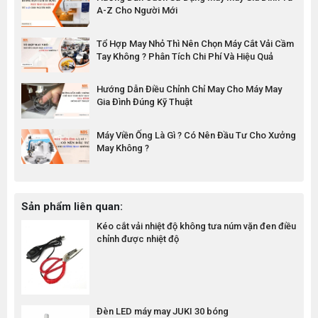
A-Z Cho Người Mới
Tổ Hợp May Nhỏ Thì Nên Chọn Máy Cắt Vải Cầm
Tay Không ? Phân Tích Chi Phí Và Hiệu Quả
Hướng Dẫn Điều Chỉnh Chỉ May Cho Máy May
Gia Đình Đúng Kỹ Thuật
Máy Viền Ống Là Gì ? Có Nên Đầu Tư Cho Xưởng
May Không ?
Sản phẩm liên quan:
Kéo cắt vải nhiệt độ không tưa núm vặn đen điều
chỉnh được nhiệt độ
Đèn LED máy may JUKI 30 bóng