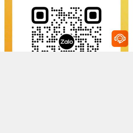
CÔNG TY TNHH THƯƠNG MẠI VÀ XUẤT NHẬP KHẨU NDS
Giấy chứng nhận đăng ký kinh doanh số 0318908146, cấp ngày
10/04/2025 bởi Sở Kế hoạch và Đầu tư TP. Hồ Chí Minh.