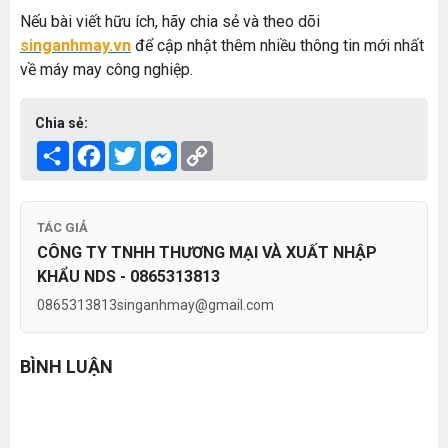
Nếu bài viết hữu ích, hãy chia sẻ và theo dõi
singanhmay.vn
để cập nhật thêm nhiều thông tin mới nhất
về máy may công nghiệp.
Chia sẻ:
Share
Facebook
Twitter
Messenger
Copy
Link
TÁC GIẢ
CÔNG TY TNHH THƯƠNG MẠI VÀ XUẤT NHẬP
KHẨU NDS - 0865313813
0865313813
singanhmay@gmail.com
BÌNH LUẬN