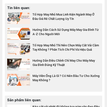
Tin liên quan:
Tổ Hợp May Nhỏ Mua Linh Kiện Ngành May Ở
Đâu Giá Rẻ Chất Lượng Uy Tín
Hướng Dẫn Cách Sử Dụng Máy May Gia Đình Từ
A-Z Cho Người Mới
Tổ Hợp May Nhỏ Thì Nên Chọn Máy Cắt Vải Cầm
Tay Không ? Phân Tích Chi Phí Và Hiệu Quả
Hướng Dẫn Điều Chỉnh Chỉ May Cho Máy May
Gia Đình Đúng Kỹ Thuật
Máy Viền Ống Là Gì ? Có Nên Đầu Tư Cho Xưởng
May Không ?
Sản phẩm liên quan:
Kéo cắt vải nhiệt độ không tưa núm vặn đen điều