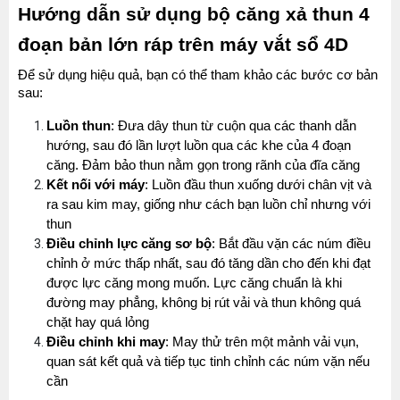
Hướng dẫn sử dụng bộ căng xả thun 4 
đoạn bản lớn ráp trên máy vắt sổ 4D
Để sử dụng hiệu quả, bạn có thể tham khảo các bước cơ bản 
sau:
Luồn thun
: Đưa dây thun từ cuộn qua các thanh dẫn 
hướng, sau đó lần lượt luồn qua các khe của 4 đoạn 
căng. Đảm bảo thun nằm gọn trong rãnh của đĩa căng
Kết nối với máy
: Luồn đầu thun xuống dưới chân vịt và 
ra sau kim may, giống như cách bạn luồn chỉ nhưng với 
thun
Điều chỉnh lực căng sơ bộ
: Bắt đầu vặn các núm điều 
chỉnh ở mức thấp nhất, sau đó tăng dần cho đến khi đạt 
được lực căng mong muốn. Lực căng chuẩn là khi 
đường may phẳng, không bị rút vải và thun không quá 
chặt hay quá lỏng
Điều chỉnh khi may
: May thử trên một mảnh vải vụn, 
quan sát kết quả và tiếp tục tinh chỉnh các núm vặn nếu 
cần