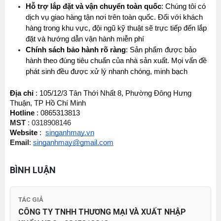
MÁY CẮT DẢI ĐAI ĐIỆN TỬ TỰ ĐỘNG
Hỗ trợ lắp đặt và vận chuyển toàn quốc
: Chúng tôi có 
Máy May Bao Cầm Tay: Chọn Máy Chạy Pin Hay
dịch vụ giao hàng tận nơi trên toàn quốc. Đối với khách 
Chạy Điện Tốt Hơn? So Sánh Chi Tiết 2025
Đăng nhập để xem giá sỉ
hàng trong khu vực, đội ngũ kỹ thuật sẽ trực tiếp đến lắp 
Thứ tư, 20/11/2024
Giá bán lẻ:
đặt và hướng dẫn vận hành miễn phí
Máy May Bao Cầm Tay Chính Hãng – Giá Rẻ,
Chính sách bảo hành rõ ràng
: Sản phẩm được bảo 
Bền, Dễ Sử Dụng (Top 3 Nên Mua)
ĐÁ MÀI MÁY CẮT VẢI CẦM TAY ĐĨA DAO 65
hành theo đúng tiêu chuẩn của nhà sản xuất. Mọi vấn đề 
Thứ tư, 20/11/2024
Đăng nhập để xem giá sỉ
phát sinh đều được xử lý nhanh chóng, minh bạch
Giá bán lẻ:
49.000đ
Cung cấp hóa chất công nghiệp cho doanh
nghiệp của bạn
Địa chỉ
 : 105/12/3 Tân Thới Nhất 8, Phường Đông Hưng 
Thứ năm, 24/10/2024
Thuận, TP Hồ Chí Minh
Hotline
 : 0865313813
THAN MÁY CẮT VẢI CẦM TAY YJ-65 ( 1 CẶP )
Hướng Dẫn Cách Sử Dụng Máy May Gia Đình
MST 
: 0318908146
Từ A-Z Cho Người Mới
Website
 :  
singanhmay.vn
Đăng nhập để xem giá sỉ
Thứ ba, 04/08/2026
Email
: 
singanhmay@gmail.com
Giá bán lẻ:
50.000đ
Tổ Hợp May Nhỏ Thì Nên Chọn Máy Cắt Vải
Cầm Tay Không ? Phân Tích Chi Phí Và Hiệu
BÌNH LUẬN
Quả
Thứ bảy, 01/08/2026
DÂY ĐIỆN MÁY CẮT VẢI CẦM TAY YJ-65
Hướng Dẫn Điều Chỉnh Chỉ May Cho Máy May
Đăng nhập để xem giá sỉ
TÁC GIẢ
Gia Đình Đúng Kỹ Thuật
Giá bán lẻ:
120.000đ
Thứ hai, 27/07/2026
CÔNG TY TNHH THƯƠNG MẠI VÀ XUẤT NHẬP