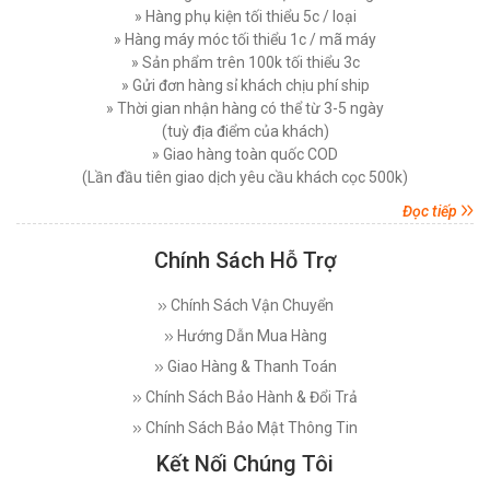
MÁY CẮT VẢI TAY CẦM LEJIANG YJ-125 CÔNG
Thứ năm, 08/01/2026
» Hàng phụ kiện tối thiểu 5c / loại
SUẤT 350 W
» Hàng máy móc tối thiểu 1c / mã máy
Hướng Dẫn Thay Lưỡi Dao Máy Cắt Vải Đứng
Đăng nhập để xem giá sỉ
» Sản phẩm trên 100k tối thiểu 3c
Hiệu Quả Đúng Cách
Giá bán lẻ:
2.400.000đ
» Gửi đơn hàng sỉ khách chịu phí ship
Thứ bảy, 03/01/2026
» Thời gian nhận hàng có thể từ 3-5 ngày
(tuỳ địa điểm của khách)
So Sánh Máy Cắt Vải Dùng Điện Và Dùng Pin -
MÁY CẮT VẢI TAY CẦM CHẠY PIN CHEERING
Nên chọn Loại Nào ?
» Giao hàng toàn quốc COD
RCS-125B 5 TỐC ĐỘ CẮT VẢI
Thứ ba, 30/12/2025
(Lần đầu tiên giao dịch yêu cầu khách cọc 500k)
Đăng nhập để xem giá sỉ
Đọc tiếp
Máy Cắt Chỉ Thừa Là Gì? Cấu Tạo Và Nguyên Lý
Giá bán lẻ:
3.200.000đ
Hoạt Động
Thứ tư, 24/12/2025
Chính Sách Hỗ Trợ
MÁY CẮT VẢI ĐẦU BÀN SIPUBA 108D (NGUYÊN
Top 3 Địa Chỉ Cung Cấp Máy Cắt Vải Uy Tín
Chính Sách Vận Chuyển
BỘ)
Nhất Thị Trường Hiện Nay
Hướng Dẫn Mua Hàng
Thứ bảy, 20/12/2025
Đăng nhập để xem giá sỉ
Giá bán lẻ:
3.850.000đ
Giao Hàng & Thanh Toán
Bí Quyết Bảo Dưỡng Máy Cắt Vải Đúng Cách
Hiệu Quả
Chính Sách Bảo Hành & Đổi Trả
Thứ ba, 16/12/2025
MÁY CẮT VẢI ĐẦU BÀN LEJIANG YJ-108D (
Chính Sách Bảo Mật Thông Tin
NGUYÊN BỘ )
Tiêu Chí Lựa Chọn Máy Cắt Vải Cầm Tay Chất
Kết Nối Chúng Tôi
Lượng Phù Hợp
Đăng nhập để xem giá sỉ