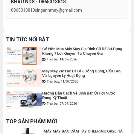
KHẨU NDS - 0865313813
Máy Viền Ống Là Gì ? Có Nên Đầu Tư Cho
Xưởng May Không ?
0865313813
singanhmay@gmail.com
MÁY MAY BAO CẦM TAY CHẠY PIN GK9-520
Thứ tư, 22/07/2026
Đăng nhập để xem giá sỉ
Lỗi Máy May Bị Nổi Chỉ Trên: Hướng Dẫn Kiểm
Giá bán lẻ:
2.400.000đ
Tra Và Cách Khắc Phục Từ A-Z
Thứ bảy, 18/07/2026
TIN TỨC NỔI BẬT
Có Nên Mua Máy May Gia Đình Cũ Để Sử Dụng
MÁY MAY BAO CẦM TAY GK9-500 KHÔNG BÌNH
Không ? Lời Khuyên Từ Chuyên Gia
DẦU
Thứ ba, 14/07/2026
Đăng nhập để xem giá sỉ
Máy May Ziczac Là Gì ? Công Dụng, Cấu Tạo
Giá bán lẻ:
1.380.000đ
Và Nguyên Lý Hoạt Động
Thứ bảy, 11/07/2026
MÁY MAY BAO CẦM TAY CHEERING GK26-2A
Hướng Dẫn Cách Vệ Sinh Bàn Ủi Hơi Nước
Đúng Kỹ Thuật
Đăng nhập để xem giá sỉ
Thứ ba, 07/07/2026
Giá bán lẻ:
2.780.000đ
Máy Trải Vải Công Nghiệp: Giải Pháp Tự Động
Hóa Giúp Xưởng May Tăng Năng Suất
TOP SẢN PHẨM MỚI
Thứ bảy, 04/07/2026
MÁY MAY BAO CẦM TAY CHEERING GK26-1A