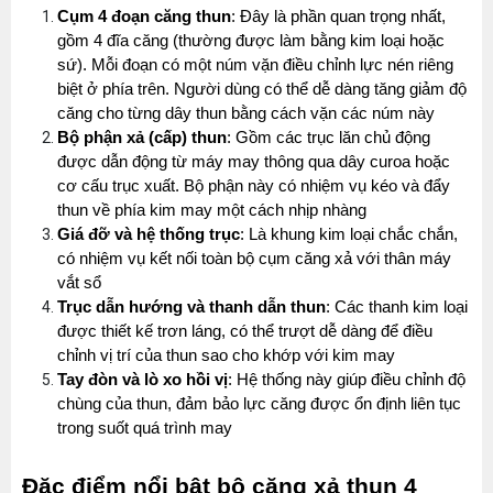
Cụm 4 đoạn căng thun
: Đây là phần quan trọng nhất, 
gồm 4 đĩa căng (thường được làm bằng kim loại hoặc 
sứ). Mỗi đoạn có một núm vặn điều chỉnh lực nén riêng 
biệt ở phía trên. Người dùng có thể dễ dàng tăng giảm độ 
căng cho từng dây thun bằng cách vặn các núm này
Bộ phận xả (cấp) thun
: Gồm các trục lăn chủ động 
được dẫn động từ máy may thông qua dây curoa hoặc 
cơ cấu trục xuất. Bộ phận này có nhiệm vụ kéo và đẩy 
thun về phía kim may một cách nhịp nhàng
Giá đỡ và hệ thống trục
: Là khung kim loại chắc chắn, 
có nhiệm vụ kết nối toàn bộ cụm căng xả với thân máy 
vắt sổ
Trục dẫn hướng và thanh dẫn thun
: Các thanh kim loại 
được thiết kế trơn láng, có thể trượt dễ dàng để điều 
chỉnh vị trí của thun sao cho khớp với kim may
Tay đòn và lò xo hồi vị
: Hệ thống này giúp điều chỉnh độ 
chùng của thun, đảm bảo lực căng được ổn định liên tục 
trong suốt quá trình may
Đặc điểm nổi bật bộ căng xả thun 4 