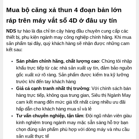
Mua bộ căng xả thun 4 đoạn bản lớn 
ráp trên máy vắt sổ 4D ở đâu uy tín
NDS 
tự hào là địa chỉ tin cậy hàng đầu chuyên cung cấp các 
thiết bị, phụ kiện ngành may công nghiệp chính hãng. Khi mua 
sản phẩm tại đây, quý khách hàng sẽ nhận được những cam 
kết sau:
Sản phẩm chính hãng, chất lượng cao
: Chúng tôi nhập 
khẩu trực tiếp từ các nhà sản xuất uy tín, đảm bảo nguồn 
gốc xuất xứ rõ ràng. Sản phẩm được kiểm tra kỹ lưỡng 
trước khi đến tay khách hàng
Giá cả cạnh tranh nhất thị trường
: Với chính sách bán 
hàng trực tiếp, không qua trung gian, Siêu thị Ngành May 
MÁY MAY BAO CẦM TAY TRỤ ĐỨNG 2 KIM
cam kết mang đến mức giá tốt nhất cùng nhiều ưu đãi 
Đăng nhập để xem giá sỉ
hấp dẫn cho khách hàng mua sỉ và lẻ
Giá bán lẻ:
Tư vấn chuyên nghiệp, tận tâm
: Đội ngũ nhân viên giàu 
MÁY QUẤN DÂY ĐAI TỰ ĐỘNG
kinh nghiệm trong ngành may mặc sẵn sàng hỗ trợ bạn 
Đăng nhập để xem giá sỉ
chọn đúng sản phẩm phù hợp với dòng máy và nhu cầu 
Giá bán lẻ:
sản xuất thực tế