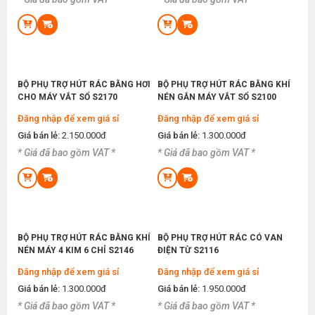
CÔNG SUẤT 190W
Nào ? Tư Vấn Theo Từng Quy Mô
Thứ bảy, 16/05/2026
Đăng nhập để xem giá sỉ
Giá bán lẻ:
3.200.000đ
Hướng Dẫn Cách Thay Chân Vịt Máy May Đơn
Giản Tại Nhà Từ A Tới Z
Thứ tư, 13/05/2026
BỘ PHỤ TRỢ HÚT RÁC BẰNG HƠI
BỘ PHỤ TRỢ HÚT RÁC BẰNG KHÍ
MÁY CẮT VẢI PIN CẦM TAY MINI YJ-C50
CHO MÁY VẮT SỔ S2170
NÉN GẮN MÁY VẮT SỔ S2100
Mở Xưởng May Nhỏ Nên Mua Máy May Cũ Hay
Đăng nhập để xem giá sỉ
Mới Để Tiết Kiệm Vốn ?
Đăng nhập để xem giá sỉ
Đăng nhập để xem giá sỉ
Giá bán lẻ:
1.700.000đ
Thứ bảy, 09/05/2026
Giá bán lẻ:
2.150.000đ
Giá bán lẻ:
1.300.000đ
* Giá đã bao gồm VAT *
* Giá đã bao gồm VAT *
Máy Dò Kim Loại Trong Ngành May Là Gì ?
Hướng Dẫn Sử Dụng Từ A Tới Z
MÁY MAY BAO CẦM TAY 1 KIM 2 CHỈ KACHI
Thứ ba, 05/05/2026
KC9-200-1
Lỗi Máy May Bị Bỏ Mũi? Nguyên Nhân Và Cách
Đăng nhập để xem giá sỉ
Khắc Phục
Giá bán lẻ:
3.000.000đ
Thứ ba, 28/04/2026
BỘ PHỤ TRỢ HÚT RÁC BẰNG KHÍ
BỘ PHỤ TRỢ HÚT RÁC CÓ VAN
NÉN MÁY 4 KIM 6 CHỈ S2146
ĐIỆN TỪ S2116
Có Nên Mua Máy Vắt Sổ Khi Mở Xưởng May
MÁY MAY BAO CẦM TAY NEWLONG NP-7A
Không ? Chuyên Gia Giải Đáp Chi Tiết
Đăng nhập để xem giá sỉ
Đăng nhập để xem giá sỉ
TRUNG QUỐC
Thứ sáu, 24/04/2026
Giá bán lẻ:
1.300.000đ
Giá bán lẻ:
1.950.000đ
Đăng nhập để xem giá sỉ
* Giá đã bao gồm VAT *
* Giá đã bao gồm VAT *
Chân Vịt Máy May Là Gì ? Phân Loại Và Cách Sử
Giá bán lẻ:
2.950.000đ