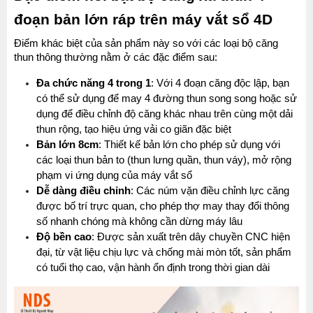
đoạn bản lớn ráp trên máy vắt sổ 4D
Điểm khác biệt của sản phẩm này so với các loại bộ căng 
thun thông thường nằm ở các đặc điểm sau:
Đa chức năng 4 trong 1
: Với 4 đoạn căng độc lập, bạn 
có thể sử dụng để may 4 đường thun song song hoặc sử 
dụng để điều chỉnh độ căng khác nhau trên cùng một dải 
thun rộng, tạo hiệu ứng vải co giãn đặc biệt
Bản lớn 8cm
: Thiết kế bản lớn cho phép sử dụng với 
các loại thun bản to (thun lưng quần, thun váy), mở rộng 
phạm vi ứng dụng của máy vắt sổ
Dễ dàng điều chỉnh
: Các núm vặn điều chỉnh lực căng 
được bố trí trực quan, cho phép thợ may thay đổi thông 
số nhanh chóng mà không cần dừng máy lâu
Độ bền cao
: Được sản xuất trên dây chuyền CNC hiện 
đại, từ vật liệu chịu lực và chống mài mòn tốt, sản phẩm 
có tuổi thọ cao, vận hành ổn định trong thời gian dài