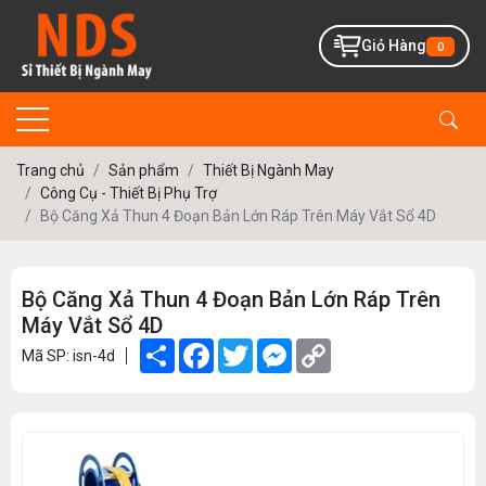
Giỏ Hàng
0
Trang chủ
Sản phẩm
Thiết Bị Ngành May
Công Cụ - Thiết Bị Phụ Trợ
Bộ Căng Xả Thun 4 Đoạn Bản Lớn Ráp Trên Máy Vắt Sổ 4D
Bộ Căng Xả Thun 4 Đoạn Bản Lớn Ráp Trên
Máy Vắt Sổ 4D
Share
Facebook
Twitter
Messenger
Copy
Mã SP: isn-4d
Link