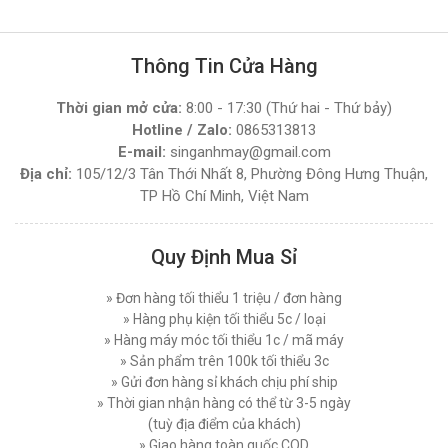
Đăng nhập để xem giá sỉ
Mở Xưởng May Cần Những Loại Máy Nào ?
Giá bán lẻ:
2.950.000đ
Hướng Dẫn Chi Tiết
Thông Tin Cửa Hàng
Thứ bảy, 11/04/2026
MÁY MAY BAO CẦM TAY NEWLONG NP-7A
Mua Máy Vắt Sổ Ở Đâu Uy Tín Tại TPHCM ? Top
Thời gian mở cửa:
8:00 - 17:30 (Thứ hai - Thứ bảy)
5 Địa Chỉ Đáng Tin Cậy
NHẬT BẢN | CHÍNH HÃNG, GIÁ TỐT 2026
Hotline / Zalo:
0865313813
Thứ ba, 07/04/2026
Đăng nhập để xem giá sỉ
E-mail:
singanhmay@gmail.com
Giá bán lẻ:
6.700.000đ
Địa chỉ:
105/12/3 Tân Thới Nhất 8, Phường Đông Hưng Thuận,
Hướng Dẫn Cách Thay Kim Máy May 1 Kim Chi
Tiết Đúng Kỹ Thuật
TP Hồ Chí Minh, Việt Nam
Thứ tư, 01/04/2026
MÁY MAY BAO CẦM TAY GK9-900 CHẠY PIN
Motor Máy May Công Nghiệp Là Gì? Nên Dùng
Quy Định Mua Sỉ
Servo Hay Motor Thường ?
Đăng nhập để xem giá sỉ
Thứ tư, 25/03/2026
Giá bán lẻ:
2.540.000đ
» Đơn hàng tối thiểu 1 triệu / đơn hàng
» Hàng phụ kiện tối thiểu 5c / loại
Quy Trình Chi Tiết Vệ Sinh Máy May Đúng Cách
Hiệu Quả
» Hàng máy móc tối thiểu 1c / mã máy
Thứ sáu, 20/03/2026
» Sản phẩm trên 100k tối thiểu 3c
MÁY MAY BAO CẦM TAY GK9-556 CÓ BÌNH DẦU
» Gửi đơn hàng sỉ khách chịu phí ship
Top Các Dòng Máy May 1 Kim Công Nghiệp
Đăng nhập để xem giá sỉ
» Thời gian nhận hàng có thể từ 3-5 ngày
Nên Mua Nhất Hiện Nay
Giá bán lẻ:
1.650.000đ
(tuỳ địa điểm của khách)
Thứ hai, 16/03/2026
» Giao hàng toàn quốc COD