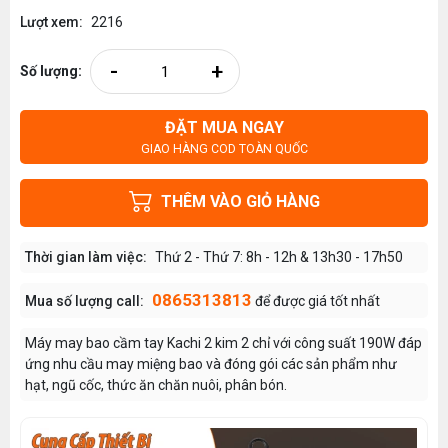
Lượt xem:
2216
-
+
Số lượng:
ĐẶT MUA NGAY
GIAO HÀNG COD TOÀN QUỐC
THÊM VÀO GIỎ HÀNG
Thời gian làm việc:
Thứ 2 - Thứ 7: 8h - 12h & 13h30 - 17h50
0865313813
Mua số lượng call:
để được giá tốt nhất
Máy may bao cầm tay Kachi 2 kim 2 chỉ với công suất 190W đáp
ứng nhu cầu may miệng bao và đóng gói các sản phẩm như
hạt, ngũ cốc, thức ăn chăn nuôi, phân bón.