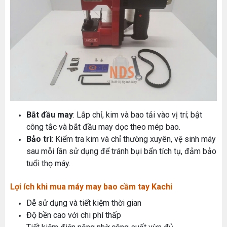
MÁY MAY BAO CẦM TAY TRỤ ĐỨNG 2 KIM
Bắt đầu may
: Lắp chỉ, kim và bao tải vào vị trí; bật
Đăng nhập để xem giá sỉ
công tắc và bắt đầu may dọc theo mép bao.
Giá bán lẻ:
Bảo trì
: Kiểm tra kim và chỉ thường xuyên, vệ sinh máy
Máy May Bao Cầm Tay: Chọn Máy Chạy Pin Hay
sau mỗi lần sử dụng để tránh bụi bẩn tích tụ, đảm bảo
Chạy Điện Tốt Hơn? So Sánh Chi Tiết 2025
Thứ tư, 20/11/2024
tuổi thọ máy.
MÁY QUẤN DÂY ĐAI TỰ ĐỘNG
Máy May Bao Cầm Tay Chính Hãng – Giá Rẻ,
Lợi ích khi mua máy may bao cầm tay Kachi
Bền, Dễ Sử Dụng (Top 3 Nên Mua)
Đăng nhập để xem giá sỉ
Thứ tư, 20/11/2024
Giá bán lẻ:
Dễ sử dụng và tiết kiệm thời gian
Độ bền cao với chi phí thấp
Cung cấp hóa chất công nghiệp cho doanh
nghiệp của bạn