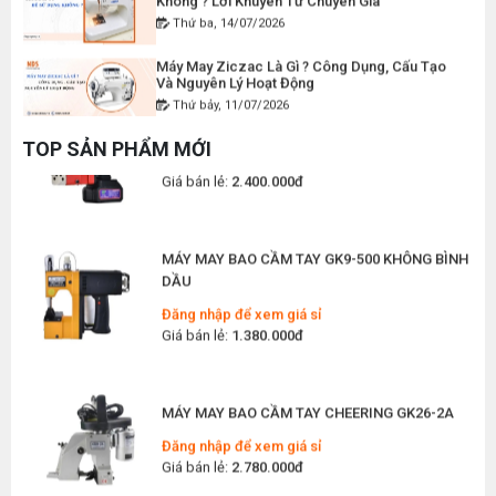
Thứ ba, 14/07/2026
Giá bán lẻ:
120.000đ
Máy May Ziczac Là Gì ? Công Dụng, Cấu Tạo
Và Nguyên Lý Hoạt Động
Thứ bảy, 11/07/2026
MÁY MAY BAO CẦM TAY CHẠY PIN GK9-520
Hướng Dẫn Cách Vệ Sinh Bàn Ủi Hơi Nước
Đăng nhập để xem giá sỉ
TOP SẢN PHẨM MỚI
Đúng Kỹ Thuật
Giá bán lẻ:
2.400.000đ
Thứ ba, 07/07/2026
Máy Trải Vải Công Nghiệp: Giải Pháp Tự Động
Hóa Giúp Xưởng May Tăng Năng Suất
MÁY MAY BAO CẦM TAY GK9-500 KHÔNG BÌNH
Thứ bảy, 04/07/2026
DẦU
Đăng nhập để xem giá sỉ
Top 5 Máy May Gia Đình Đáng Mua Nhất Hiện
Giá bán lẻ:
1.380.000đ
Nay 2026
Thứ tư, 01/07/2026
Máy Sang Chỉ Là Gì? Công Dụng, Cấu Tạo Và
MÁY MAY BAO CẦM TAY CHEERING GK26-2A
Nguyên Lý Hoạt Động Chi Tiết
Thứ bảy, 27/06/2026
Đăng nhập để xem giá sỉ
Giá bán lẻ:
2.780.000đ
Hướng Dẫn Cách Sửa Bàn Ủi Hơi Nước Tại Nhà
Chi Tiết