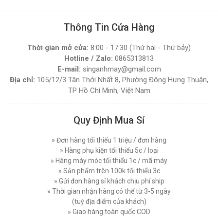
MÁY CẮT VẢI ĐẦU BÀN LEJIANG YJ-108D (
Máy Cắt Vải Đứng Loại Nào Tốt ? Top 7 Mẫu Cắt
NGUYÊN BỘ )
Vải Đứng Phổ Biến Nhất Hiện Nay
Thông Tin Cửa Hàng
Thứ tư, 03/12/2025
Đăng nhập để xem giá sỉ
Giá bán lẻ:
4.270.000đ
Thời gian mở cửa:
8:00 - 17:30 (Thứ hai - Thứ bảy)
Hướng Dẫn Sử Dụng Máy Cắt Vải Đầu Bàn Chi
Tiết Đúng Cách Hiệu Quả
Hotline / Zalo:
0865313813
Thứ bảy, 29/11/2025
E-mail:
singanhmay@gmail.com
MÁY CẮT VẢI ĐẦU BÀN LEJIANG YJ-168D (
Địa chỉ:
105/12/3 Tân Thới Nhất 8, Phường Đông Hưng Thuận,
NGUYÊN BỘ )
Máy Cắt Vải Viền Là Gì? Lợi Ích Và Ứng Dụng
TP Hồ Chí Minh, Việt Nam
Trong Ngành May Hiện Nay
Đăng nhập để xem giá sỉ
Thứ tư, 26/11/2025
Giá bán lẻ:
7.450.000đ
Quy Định Mua Sỉ
Nên Chọn Máy Cắt Vải Cầm Tay Hay Máy Cắt
Vải Đứng
MÁY CẮT VẢI ĐỨNG DAYANG CDZ-103 08 INCH
Thứ năm, 20/11/2025
» Đơn hàng tối thiểu 1 triệu / đơn hàng
750W
» Hàng phụ kiện tối thiểu 5c / loại
Các Lỗi Phổ Biến Khi Sử Dụng Máy Cắt Vải
Đăng nhập để xem giá sỉ
» Hàng máy móc tối thiểu 1c / mã máy
Đứng Và Cách Khắc Phục
Giá bán lẻ:
7.450.000đ
» Sản phẩm trên 100k tối thiểu 3c
Thứ bảy, 15/11/2025
» Gửi đơn hàng sỉ khách chịu phí ship
» Thời gian nhận hàng có thể từ 3-5 ngày
Top 5 Loại Máy Cắt Vải Cầm Tay Tốt Nhất Hiện
MÁY CẮT VẢI ĐỨNG PHILPS 08 INCH, CÔNG
Nay - Nên Mua Loại Nào ?
(tuỳ địa điểm của khách)
SUẤT 1600W
Thứ ba, 11/11/2025
» Giao hàng toàn quốc COD