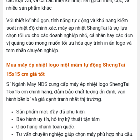
các loại vải, và cả các thiết kế nhiệt lên gạch men, cốc, và
nhiều sản phẩm khác.
Với thiết kế nhỏ gọn, tính năng tự động và khả năng kiểm
soát nhiệt độ chính xác, máy ép nhiệt ShengTai là sự lựa
chọn tối ưu cho các doanh nghiệp nhỏ, cá nhân hay các đơn
vị quảng cáo mong muốn tối ưu hóa quy trình in ấn logo và
tem nhãn chuyên nghiệp.
Mua máy ép nhiệt logo một mâm tự động ShengTai
15x15 cm giá tốt
MÁY MAY BAO CẦM TAY TRỤ ĐỨNG 2 KIM
Sỉ Ngành May NDS cung cấp máy ép nhiệt logo ShengTai
Đăng nhập để xem giá sỉ
15x15 cm chính hãng, đảm bảo chất lượng ổn định, vận
Giá bán lẻ:
hành bền bỉ và giá cạnh tranh nhất thị trường.
Sản phẩm mới, đầy đủ phụ kiện.
Bảo hành uy tín, hỗ trợ kỹ thuật tận tâm.
Máy May Bao Cầm Tay: Chọn Máy Chạy Pin Hay
MÁY QUẤN DÂY ĐAI TỰ ĐỘNG
Chạy Điện Tốt Hơn? So Sánh Chi Tiết 2025
Giao hàng nhanh toàn quốc.
Đăng nhập để xem giá sỉ
Thứ tư, 20/11/2024
Tư vấn chuyên nghiệp giúp chọn máy phù hợp nhu cầu.
Giá bán lẻ: