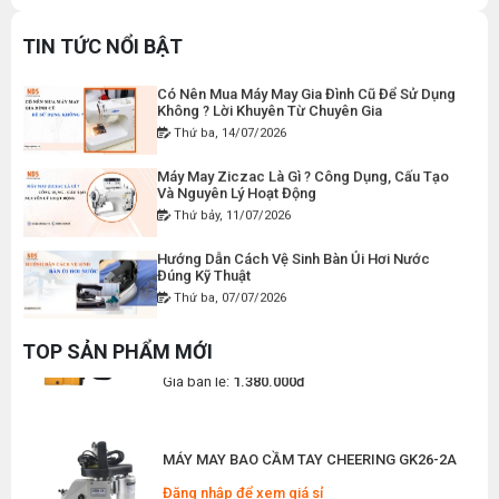
DÂY ĐIỆN MÁY CẮT VẢI CẦM TAY YJ-65
Tra Và Cách Khắc Phục Từ A-Z
Đăng nhập để xem giá sỉ
Thứ bảy, 18/07/2026
TIN TỨC NỔI BẬT
Giá bán lẻ:
120.000đ
Có Nên Mua Máy May Gia Đình Cũ Để Sử Dụng
Không ? Lời Khuyên Từ Chuyên Gia
Thứ ba, 14/07/2026
MÁY MAY BAO CẦM TAY CHẠY PIN GK9-520
Máy May Ziczac Là Gì ? Công Dụng, Cấu Tạo
Đăng nhập để xem giá sỉ
Và Nguyên Lý Hoạt Động
Giá bán lẻ:
2.400.000đ
Thứ bảy, 11/07/2026
Hướng Dẫn Cách Vệ Sinh Bàn Ủi Hơi Nước
Đúng Kỹ Thuật
MÁY MAY BAO CẦM TAY GK9-500 KHÔNG BÌNH
Thứ ba, 07/07/2026
DẦU
Máy Trải Vải Công Nghiệp: Giải Pháp Tự Động
Đăng nhập để xem giá sỉ
Hóa Giúp Xưởng May Tăng Năng Suất
TOP SẢN PHẨM MỚI
Giá bán lẻ:
1.380.000đ
Thứ bảy, 04/07/2026
Top 5 Máy May Gia Đình Đáng Mua Nhất Hiện
Nay 2026
MÁY MAY BAO CẦM TAY CHEERING GK26-2A
Thứ tư, 01/07/2026
Đăng nhập để xem giá sỉ
Giá bán lẻ:
2.780.000đ
Máy Sang Chỉ Là Gì? Công Dụng, Cấu Tạo Và