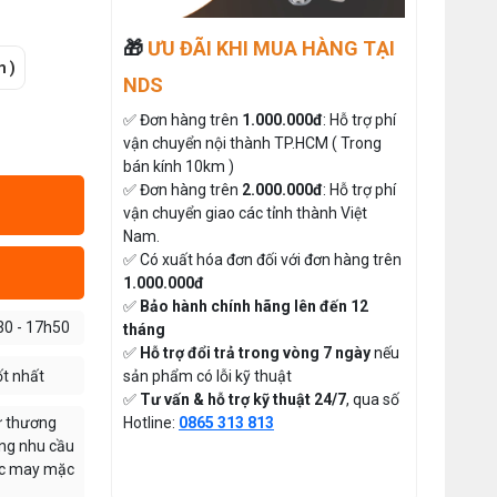
Chạy Pin Hay Chạy Điện Tốt Hơn?
Đăng nhập để xem giá sỉ
So Sánh Chi Tiết 2025
Thứ tư, 20/11/2024
Giá bán lẻ:
🎁
ƯU ĐÃI KHI MUA HÀNG TẠI
m )
Máy May Bao Cầm Tay Chính Hãng
NDS
– Giá Rẻ, Bền, Dễ Sử Dụng (Top 3
Nên Mua)
MÁY CẮT DẢI ĐAI ĐIỆN TỬ TỰ
Thứ tư, 20/11/2024
✅ Đơn hàng trên
1.000.000đ
: Hỗ trợ phí
ĐỘNG
vận chuyển nội thành TP.HCM ( Trong
Cung cấp hóa chất công nghiệp
Đăng nhập để xem giá sỉ
cho doanh nghiệp của bạn
bán kính 10km )
Giá bán lẻ:
Thứ năm, 24/10/2024
✅ Đơn hàng trên
2.000.000đ
: Hỗ trợ phí
vận chuyển giao các tỉnh thành Việt
Hướng Dẫn Cách Sử Dụng Máy May
Nam.
Gia Đình Từ A-Z Cho Người Mới
ĐÁ MÀI MÁY CẮT VẢI CẦM
✅ Có xuất hóa đơn đối với đơn hàng trên
Thứ ba, 04/08/2026
TAY ĐĨA DAO 65
1.000.000đ
✅
Bảo hành chính hãng lên đến 12
Đăng nhập để xem giá sỉ
Tổ Hợp May Nhỏ Thì Nên Chọn Máy
30 - 17h50
Cắt Vải Cầm Tay Không ? Phân Tích
tháng
49.000đ
Giá bán lẻ:
Chi Phí Và Hiệu Quả
Thứ bảy, 01/08/2026
✅
Hỗ trợ đổi trả trong vòng 7 ngày
nếu
sản phẩm có lỗi kỹ thuật
ốt nhất
THAN MÁY CẮT VẢI CẦM TAY
Hướng Dẫn Điều Chỉnh Chỉ May Cho
✅
Tư vấn & hỗ trợ kỹ thuật 24/7
, qua số
Máy May Gia Đình Đúng Kỹ Thuật
YJ-65 ( 1 CẶP )
Hotline:
0865 313 813
ừ thương
Thứ hai, 27/07/2026
ứng nhu cầu
Đăng nhập để xem giá sỉ
iệc may mặc
50.000đ
Giá bán lẻ:
Máy Viền Ống Là Gì ? Có Nên Đầu
Tư Cho Xưởng May Không ?