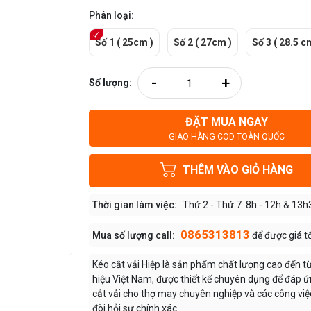
Phân loại:
Số 1 ( 25cm )
Số 2 ( 27cm )
Số 3 ( 28.5 c
-
+
Số lượng:
ĐẶT MUA NGAY
GIAO HÀNG COD TOÀN QUỐC
THÊM VÀO GIỎ HÀNG
Thời gian làm việc:
Thứ 2 - Thứ 7: 8h - 12h & 13h
0865313813
Mua số lượng call:
để được giá t
Kéo cắt vải Hiệp là sản phẩm chất lượng cao đến t
hiệu Việt Nam, được thiết kế chuyên dụng để đáp 
cắt vải cho thợ may chuyên nghiệp và các công v
đòi hỏi sự chính xác.