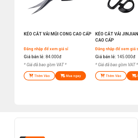
KÉO CẮT VẢI MŨI CONG CAO CẤP
KÉO CẮT VẢI JINJIA
CAO CẤP
Đăng nhập để xem giá sỉ
Đăng nhập để xem giá s
Giá bán lẻ:
84.000đ
Giá bán lẻ:
145.000đ
* Giá đã bao gồm VAT *
* Giá đã bao gồm VAT *
Thêm Vào
Mua ngay
Thêm Vào