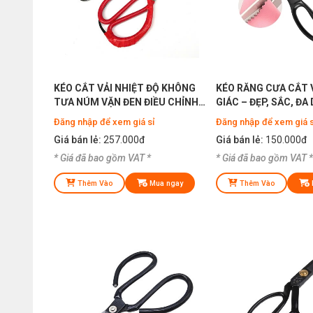
KÉO CẮT VẢI NHIỆT ĐỘ KHÔNG
KÉO RĂNG CƯA CẮT 
TƯA NÚM VẶN ĐEN ĐIỀU CHỈNH
GIÁC – ĐẸP, SẮC, ĐA
ĐƯỢC NHIỆT ĐỘ
Đăng nhập để xem giá sỉ
Đăng nhập để xem giá s
Giá bán lẻ:
257.000đ
Giá bán lẻ:
150.000đ
* Giá đã bao gồm VAT *
* Giá đã bao gồm VAT *
Thêm Vào
Mua ngay
Thêm Vào