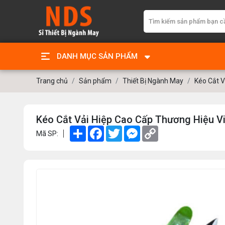
DANH MỤC SẢN PHẨM
Trang chủ
Sản phẩm
Thiết Bị Ngành May
Kéo Cắt V
Kéo Cắt Vải Hiệp Cao Cấp Thương Hiệu Vi
Share
Facebook
Twitter
Messenger
Copy
Mã SP:
Link