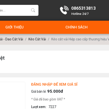
0865313813
Hotline 24/7
GIỚI THIỆU
CHÍNH SÁCH
ải - Dao Cắt Vải
Kéo Cắt Vải
Kéo cắt vải Hiệp cao cấp thương hiệu V
ệt
ĐĂNG NHẬP ĐỂ XEM GIÁ SỈ
95.000đ
Giá bán lẻ:
* Giá đã bao gồm VAT *
Lượt xem:
7227