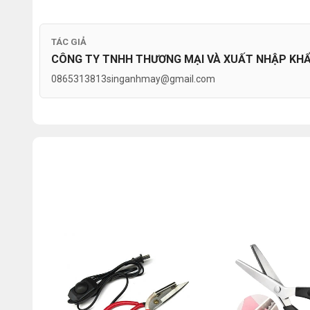
TÁC GIẢ
CÔNG TY TNHH THƯƠNG MẠI VÀ XUẤT NHẬP KHẨU
0865313813
singanhmay@gmail.com