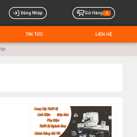
Đăng Nhập
Giỏ Hàng
0
TIN TỨC
LIÊN HỆ
iệt
MÁY MAY BAO CẦM TAY TRỤ
ĐỨNG 2 KIM
Đăng nhập để xem giá sỉ
Giá bán lẻ:
MÁY QUẤN DÂY ĐAI TỰ ĐỘNG
Máy May Bao Cầm Tay: Chọn Máy