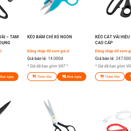
VẢI – TAM
KÉO BẤM CHỈ XỎ NGÓN
KÉO CẮT VẢI HIỆU
 DỤNG
CAO CẤP
ỉ
Đăng nhập để xem giá sỉ
Đăng nhập để xem gi
Giá bán lẻ:
14.000đ
Giá bán lẻ:
247.000
* Giá đã bao gồm VAT *
* Giá đã bao gồm VA
Mua ngay
Thêm Vào
Mua ngay
Thêm Vào