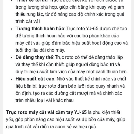
trọng lượng phù hợp, giúp cân bằng khi quay và giảm
thiểu rung lắc, từ đó nâng cao độ chính xác trong quá
trình cắt vải.
Tương thích hoàn hảo
: Trục roto YJ-65 được chế tạo
để tương thích hoàn hảo với các bộ phận khác của
máy cắt vải, giúp đảm bảo hiệu suất hoạt động cao và
tuổi thọ lâu dài cho máy.
Dễ dàng thay thế
: Trục roto có thể dễ dàng tháo lắp
và thay thế khi cần thiết, giúp người dùng bảo trì và
duy trì hiệu suất làm việc của máy một cách thuận tiện.
Hiệu suất cắt cao
: Nhờ vào thiết kế chính xác và chất
liệu bền bỉ, trục roto đảm bảo lưỡi dao quay nhanh và
ổn định, tạo ra các đường cắt mượt mà và chính xác
trên nhiều loại vải khác nhau.
Trục roto máy cắt vải cầm tay YJ-65
là phụ kiện thiết
MÁY MAY BAO CẦM TAY TRỤ ĐỨNG 2 KIM
yếu, góp phần nâng cao hiệu suất và độ bền của máy, giúp
Đăng nhập để xem giá sỉ
quá trình cắt vải diễn ra suôn sẻ và hiệu quả.
Giá bán lẻ: