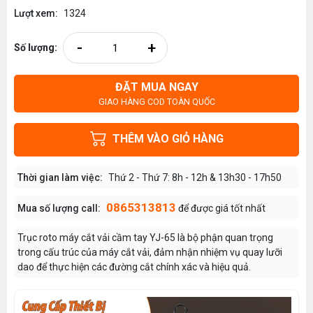
Lượt xem:
1324
-
+
Số lượng:
ĐẶT MUA NGAY
GIAO HÀNG COD TOÀN QUỐC
THÊM VÀO GIỎ HÀNG
Thời gian làm việc:
Thứ 2 - Thứ 7: 8h - 12h & 13h30 - 17h50
0865313813
Mua số lượng call:
để được giá tốt nhất
Trục roto máy cắt vải cầm tay YJ-65 là bộ phận quan trọng
trong cấu trúc của máy cắt vải, đảm nhận nhiệm vụ quay lưỡi
dao để thực hiện các đường cắt chính xác và hiệu quả.