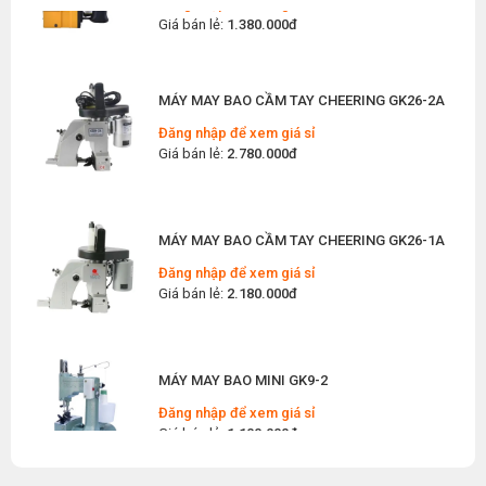
Giá bán lẻ:
1.380.000đ
Thứ bảy, 04/07/2026
Top 5 Máy May Gia Đình Đáng Mua Nhất Hiện
Nay 2026
MÁY MAY BAO CẦM TAY CHEERING GK26-2A
Thứ tư, 01/07/2026
Đăng nhập để xem giá sỉ
Máy Sang Chỉ Là Gì? Công Dụng, Cấu Tạo Và
Giá bán lẻ:
2.780.000đ
Nguyên Lý Hoạt Động Chi Tiết
Thứ bảy, 27/06/2026
Hướng Dẫn Cách Sửa Bàn Ủi Hơi Nước Tại Nhà
MÁY MAY BAO CẦM TAY CHEERING GK26-1A
Chi Tiết
Thứ tư, 24/06/2026
Đăng nhập để xem giá sỉ
Giá bán lẻ:
2.180.000đ
Máy Khoan Lấy Dấu Vải Là Gì? Hướng Dẫn Chọn
Mua Cho Xưởng May Hiệu Quả
Thứ ba, 16/06/2026
MÁY MAY BAO MINI GK9-2
Các Thiết Bị May Chuyên Dụng Nào Cần Thiết
Khi Mở Xưởng May Giày Dép
Đăng nhập để xem giá sỉ
Thứ bảy, 13/06/2026
Giá bán lẻ:
1.100.000đ
Cách Phân Biệt Máy Vắt Sổ Siruba Hàng Nhái
Và Chính Hãng Chuẩn Xác