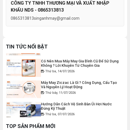
THAN MÁY CẮT VẢI CẦM TAY YJ-65 ( 1 CẶP )
CÔNG TY TNHH THƯƠNG MẠI VÀ XUẤT NHẬP
Thứ hai, 27/07/2026
KHẨU NDS - 0865313813
Đăng nhập để xem giá sỉ
Máy Viền Ống Là Gì ? Có Nên Đầu Tư Cho
Giá bán lẻ:
50.000đ
0865313813
singanhmay@gmail.com
Xưởng May Không ?
Thứ tư, 22/07/2026
Lỗi Máy May Bị Nổi Chỉ Trên: Hướng Dẫn Kiểm
DÂY ĐIỆN MÁY CẮT VẢI CẦM TAY YJ-65
Tra Và Cách Khắc Phục Từ A-Z
TIN TỨC NỔI BẬT
Thứ bảy, 18/07/2026
Đăng nhập để xem giá sỉ
Giá bán lẻ:
120.000đ
Có Nên Mua Máy May Gia Đình Cũ Để Sử Dụng
Không ? Lời Khuyên Từ Chuyên Gia
Thứ ba, 14/07/2026
MÁY MAY BAO CẦM TAY CHẠY PIN GK9-520
Máy May Ziczac Là Gì ? Công Dụng, Cấu Tạo
Và Nguyên Lý Hoạt Động
Đăng nhập để xem giá sỉ
Thứ bảy, 11/07/2026
Giá bán lẻ:
2.400.000đ
Hướng Dẫn Cách Vệ Sinh Bàn Ủi Hơi Nước
Đúng Kỹ Thuật
MÁY MAY BAO CẦM TAY GK9-500 KHÔNG BÌNH
Thứ ba, 07/07/2026
DẦU
Máy Trải Vải Công Nghiệp: Giải Pháp Tự Động
TOP SẢN PHẨM MỚI
Đăng nhập để xem giá sỉ
Hóa Giúp Xưởng May Tăng Năng Suất