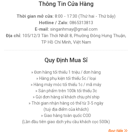
Thông Tin Cửa Hàng
Đăng nhập để xem giá sỉ
Thứ bảy, 06/12/2025
Giá bán lẻ:
4.270.000đ
Thời gian mở cửa:
8:00 - 17:30 (Thứ hai - Thứ bảy)
Máy Cắt Vải Đứng Loại Nào Tốt ? Top 7 Mẫu Cắt
Vải Đứng Phổ Biến Nhất Hiện Nay
Hotline / Zalo:
0865313813
Thứ tư, 03/12/2025
E-mail:
singanhmay@gmail.com
MÁY CẮT VẢI ĐẦU BÀN LEJIANG YJ-168D (
NGUYÊN BỘ )
Địa chỉ:
105/12/3 Tân Thới Nhất 8, Phường Đông Hưng Thuận,
Hướng Dẫn Sử Dụng Máy Cắt Vải Đầu Bàn Chi
TP Hồ Chí Minh, Việt Nam
Tiết Đúng Cách Hiệu Quả
Đăng nhập để xem giá sỉ
Giá bán lẻ:
7.450.000đ
Thứ bảy, 29/11/2025
Quy Định Mua Sỉ
Máy Cắt Vải Viền Là Gì? Lợi Ích Và Ứng Dụng
Trong Ngành May Hiện Nay
MÁY CẮT VẢI ĐỨNG DAYANG CDZ-103 08 INCH
Thứ tư, 26/11/2025
» Đơn hàng tối thiểu 1 triệu / đơn hàng
750W
» Hàng phụ kiện tối thiểu 5c / loại
Đăng nhập để xem giá sỉ
Nên Chọn Máy Cắt Vải Cầm Tay Hay Máy Cắt
» Hàng máy móc tối thiểu 1c / mã máy
Vải Đứng
Giá bán lẻ:
7.450.000đ
» Sản phẩm trên 100k tối thiểu 3c
Thứ năm, 20/11/2025
» Gửi đơn hàng sỉ khách chịu phí ship
» Thời gian nhận hàng có thể từ 3-5 ngày
Các Lỗi Phổ Biến Khi Sử Dụng Máy Cắt Vải
MÁY CẮT VẢI ĐỨNG PHILPS 08 INCH, CÔNG
Đứng Và Cách Khắc Phục
(tuỳ địa điểm của khách)
SUẤT 1600W
Thứ bảy, 15/11/2025
» Giao hàng toàn quốc COD
Đăng nhập để xem giá sỉ
(Lần đầu tiên giao dịch yêu cầu khách cọc 500k)
Giá bán lẻ:
10.750.000đ
Top 5 Loại Máy Cắt Vải Cầm Tay Tốt Nhất Hiện
Nay - Nên Mua Loại Nào ?
Đọc tiếp