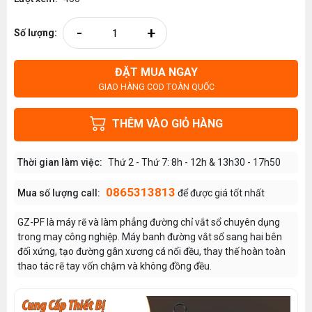
-
+
Số lượng:
ĐẶT MUA NGAY
GIAO HÀNG COD TOÀN QUỐC
THÊM VÀO GIỎ HÀNG
Thời gian làm việc:
Thứ 2 - Thứ 7: 8h - 12h & 13h30 - 17h50
0865313813
Mua số lượng call:
để được giá tốt nhất
GZ-PF là máy rẽ và làm phẳng đường chỉ vắt sổ chuyên dụng
trong may công nghiệp. Máy banh đường vắt sổ sang hai bên
đối xứng, tạo đường gân xương cá nổi đều, thay thế hoàn toàn
thao tác rẽ tay vốn chậm và không đồng đều.