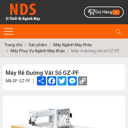
Giỏ Hàng
0
Trang chủ
Sản phẩm
Máy Ngành May Khác
Máy Phục Vụ Ngành May Khác
Máy rẽ đường vắt sổ GZ-PF
Máy Rẽ Đường Vắt Sổ GZ-PF
Share
Facebook
Twitter
Messenger
Copy
Mã SP: GZ-PF
Link