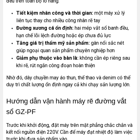
đều trên toàn bộ lô hàng.
Tiết kiệm nhân công và thời gian:
 một máy xử lý 
liên tục thay cho nhiều công nhân rẽ tay
Đường xương cá ổn định:
 hai mép vắt sổ banh đều, 
hạn chế lỗi lệch đường hoặc ép chưa đủ lực
Tăng giá trị thẩm mỹ sản phẩm:
 gân nổi sắc nét 
giúp ngoại quan sản phẩm chuyên nghiệp hơn
Giảm phụ thuộc vào bàn là:
 không cần ép riêng sau 
khi rẽ, rút ngắn công đoạn hoàn thiện
Nhờ đó, dây chuyền may áo thun, thể thao và denim có thể 
duy trì chất lượng ổn định ngay cả khi chạy sản lượng lớn.
Hướng dẫn vận hành máy rẽ đường vắt 
sổ GZ-PF
Trước khi khởi động, đặt máy trên mặt phẳng chắc chắn và 
kết nối nguồn điện 220V. Cần để máy đạt nhiệt độ làm việc 
trước khi đưa sản phẩm vào.