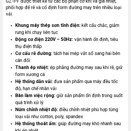
GZ-PF được thiết kế từ các bộ phận cơ khí và gia nhiệt, 
phối hợp để rẽ và cố định form đường may trên nhiều loại 
vải.
Khung máy thép sơn tĩnh điện:
 kết cấu chắc, giảm 
rung khi chạy liên tục
Động cơ điện 220V – 50Hz:
 vận hành ổn định, tiêu 
thụ điện thấp
Cơ cấu rẽ đường:
 tách hai mép vắt sổ sang hai bên 
cân đối
Thanh ép nhiệt:
 ép phẳng đường may sau khi rẽ, giữ 
form xương cá
Hệ thống dẫn vải:
 đưa sản phẩm qua máy đều tốc 
độ, hạn chế nhăn vải
Bàn làm việc rộng:
 giữ sản phẩm ổn định trong suốt 
quá trình xử lý
Núm chỉnh nhiệt độ:
 điều chỉnh nhiệt phù hợp từng 
loại vải như cotton, poly, spandex
Hệ thống thoát ẩm:
 giúp đường may khô nhanh sau 
khi ép nhiệt