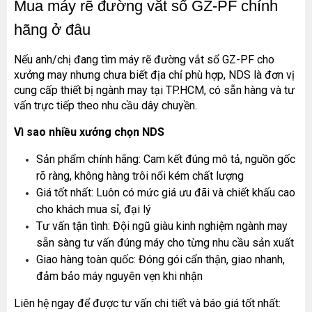
Mua máy rẽ đường vắt sổ GZ-PF chính 
hãng ở đâu
Nếu anh/chị đang tìm máy rẽ đường vắt sổ GZ-PF cho 
xưởng may nhưng chưa biết địa chỉ phù hợp, NDS là đơn vị 
cung cấp thiết bị ngành may tại TP.HCM, có sẵn hàng và tư 
vấn trực tiếp theo nhu cầu dây chuyền.
Vì sao nhiều xưởng chọn NDS
MÁY MAY BAO CẦM TAY TRỤ ĐỨNG 2 KIM
Sản phẩm chính hãng: Cam kết đúng mô tả, nguồn gốc 
Đăng nhập để xem giá sỉ
rõ ràng, không hàng trôi nổi kém chất lượng
Giá bán lẻ:
Giá tốt nhất: Luôn có mức giá ưu đãi và chiết khấu cao 
cho khách mua sỉ, đại lý
Tư vấn tận tình: Đội ngũ giàu kinh nghiệm ngành may 
MÁY QUẤN DÂY ĐAI TỰ ĐỘNG
Máy May Bao Cầm Tay: Chọn Máy Chạy Pin Hay
sẵn sàng tư vấn đúng máy cho từng nhu cầu sản xuất
Chạy Điện Tốt Hơn? So Sánh Chi Tiết 2025
Đăng nhập để xem giá sỉ
Giao hàng toàn quốc: Đóng gói cẩn thận, giao nhanh, 
Thứ tư, 20/11/2024
Giá bán lẻ:
đảm bảo máy nguyên vẹn khi nhận
Máy May Bao Cầm Tay Chính Hãng – Giá Rẻ,
Bền, Dễ Sử Dụng (Top 3 Nên Mua)
Liên hệ ngay để được tư vấn chi tiết và báo giá tốt nhất:
Thứ tư, 20/11/2024