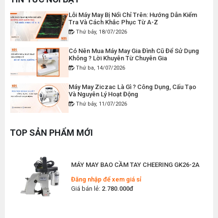
Giá bán lẻ:
120.000đ
Lỗi Máy May Bị Nổi Chỉ Trên: Hướng Dẫn Kiểm
Tra Và Cách Khắc Phục Từ A-Z
Thứ bảy, 18/07/2026
MÁY MAY BAO CẦM TAY CHẠY PIN GK9-520
Có Nên Mua Máy May Gia Đình Cũ Để Sử Dụng
Đăng nhập để xem giá sỉ
Không ? Lời Khuyên Từ Chuyên Gia
Giá bán lẻ:
2.400.000đ
Thứ ba, 14/07/2026
Máy May Ziczac Là Gì ? Công Dụng, Cấu Tạo
Và Nguyên Lý Hoạt Động
MÁY MAY BAO CẦM TAY GK9-500 KHÔNG BÌNH
Thứ bảy, 11/07/2026
DẦU
Đăng nhập để xem giá sỉ
Hướng Dẫn Cách Vệ Sinh Bàn Ủi Hơi Nước
Đúng Kỹ Thuật
Giá bán lẻ:
1.380.000đ
TOP SẢN PHẨM MỚI
Thứ ba, 07/07/2026
Máy Trải Vải Công Nghiệp: Giải Pháp Tự Động
MÁY MAY BAO CẦM TAY CHEERING GK26-2A
Hóa Giúp Xưởng May Tăng Năng Suất
Thứ bảy, 04/07/2026
Đăng nhập để xem giá sỉ
Giá bán lẻ:
2.780.000đ
Top 5 Máy May Gia Đình Đáng Mua Nhất Hiện
Nay 2026
Thứ tư, 01/07/2026