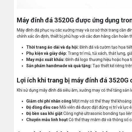
Máy đính đá 3520G được ứng dụng tron
Máy đính đá phục vụ các xưởng may và cơ sở thời trang cần đí
chính xác ổn định, thiết bị phù hợp với các đơn hàng cần hoàn t
Thời trang áo dài và dạ hội:
Đính đá và cườm tạo họa tiết 
Phụ kiện và giày dép:
Trang trí mũ, túi xách, thắt lưng, g
May mặc xuất khẩu:
Đính đá logo thương hiệu hoặc họa ti
Sản phẩm handmade và quà tặng:
Tạo thiết kế riêng trê
Lợi ích khi trang bị máy đính đá 3520G
Khi sử dụng máy đính đá siêu âm, xưởng may có thể tăng sản 
Giảm chi phí nhân công
Một máy có thể thay thế khoảng 
Độ đồng đều cao
Mỗi viên đá được đặt đúng vị trí và lực é
Độ bền sau khi giặt
Công nghệ ultrasonic bonding tạo liên
Chuyển mẫu linh hoạt
Có thể thay mâm đá và thông số cà