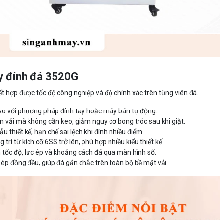
y đính đá 3520G
ết hợp được tốc độ công nghiệp và độ chính xác trên từng viên đá.
so với phương pháp đính tay hoặc máy bán tự động.
n vải mà không cần keo, giảm nguy cơ bong tróc sau khi giặt.
u thiết kế, hạn chế sai lệch khi đính nhiều điểm.
trí từ kích cỡ 6SS trở lên, phù hợp nhiều kiểu thiết kế.
 tốc độ, lực ép và khoảng cách đá qua màn hình số.
c ép đồng đều, giúp đá gắn chắc trên toàn bộ bề mặt vải.