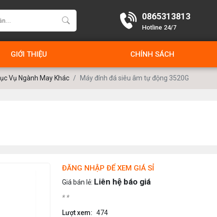
0865313813
Hotline 24/7
GIỚI THIỆU
CHÍNH SÁCH
ục Vụ Ngành May Khác
Máy đính đá siêu âm tự động 3520G
ĐĂNG NHẬP ĐỂ XEM GIÁ SỈ
Liên hệ báo giá
Giá bán lẻ:
* *
Lượt xem:
474