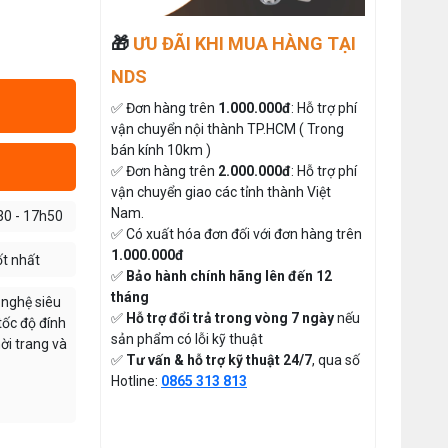
Giá bán lẻ:
Máy May Bao Cầm Tay: Chọn Máy
🎁
ƯU ĐÃI KHI MUA HÀNG TẠI
Chạy Pin Hay Chạy Điện Tốt Hơn?
So Sánh Chi Tiết 2025
Thứ tư, 20/11/2024
MÁY QUẤN DÂY ĐAI TỰ ĐỘNG
NDS
Máy May Bao Cầm Tay Chính Hãng
Đăng nhập để xem giá sỉ
✅ Đơn hàng trên
1.000.000đ
: Hỗ trợ phí
– Giá Rẻ, Bền, Dễ Sử Dụng (Top 3
Giá bán lẻ:
vận chuyển nội thành TP.HCM ( Trong
Nên Mua)
Thứ tư, 20/11/2024
bán kính 10km )
✅ Đơn hàng trên
2.000.000đ
: Hỗ trợ phí
Cung cấp hóa chất công nghiệp
MÁY CẮT DẢI ĐAI ĐIỆN TỬ TỰ
cho doanh nghiệp của bạn
vận chuyển giao các tỉnh thành Việt
ĐỘNG
Thứ năm, 24/10/2024
Nam.
30 - 17h50
✅ Có xuất hóa đơn đối với đơn hàng trên
Đăng nhập để xem giá sỉ
Hướng Dẫn Cách Sử Dụng Máy May
1.000.000đ
ốt nhất
Giá bán lẻ:
Gia Đình Từ A-Z Cho Người Mới
✅
Bảo hành chính hãng lên đến 12
Thứ ba, 04/08/2026
tháng
 nghệ siêu
✅
Hỗ trợ đổi trả trong vòng 7 ngày
nếu
ĐÁ MÀI MÁY CẮT VẢI CẦM
tốc độ đính
Tổ Hợp May Nhỏ Thì Nên Chọn Máy
Cắt Vải Cầm Tay Không ? Phân Tích
sản phẩm có lỗi kỹ thuật
TAY ĐĨA DAO 65
ời trang và
Chi Phí Và Hiệu Quả
Thứ bảy, 01/08/2026
✅
Tư vấn & hỗ trợ kỹ thuật 24/7
, qua số
Đăng nhập để xem giá sỉ
Hotline:
0865 313 813
49.000đ
Giá bán lẻ:
Hướng Dẫn Điều Chỉnh Chỉ May Cho
Máy May Gia Đình Đúng Kỹ Thuật
Thứ hai, 27/07/2026