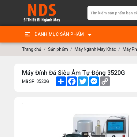
DANH MỤC SẢN PHẨM
Trang chủ
Sản phẩm
Máy Ngành May Khác
Máy Ph
Máy Đính Đá Siêu Âm Tự Động 3520G
Share
Facebook
Twitter
Messenger
Copy
Mã SP: 3520G
Link