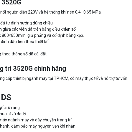
g 3520G
 nối nguồn điện 220V và hệ thống khí nén 0,4–0,65 MPa.
đá tự định hướng đúng chiều.
 giữa các viên đá trên bảng điều khiển số.
ệc 800×650mm, giữ phẳng và cố định bằng kẹp.
đính đầu tiên theo thiết kế.
 theo thông số đã cài đặt.
g trí 3520G chính hãng
g cấp thiết bị ngành may tại TP.HCM, có máy thực tế và hỗ trợ tư vấn
NDS
ốc rõ ràng.
a sỉ và đại lý.
máy ngành may và dây chuyền trang trí.
nhanh, đảm bảo máy nguyên vẹn khi nhận.