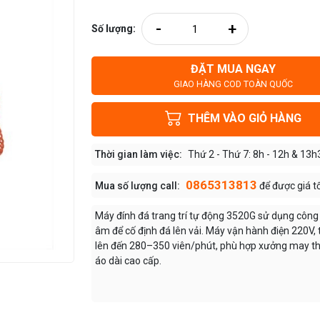
-
+
Số lượng:
ĐẶT MUA NGAY
GIAO HÀNG COD TOÀN QUỐC
THÊM VÀO GIỎ HÀNG
Thời gian làm việc:
Thứ 2 - Thứ 7: 8h - 12h & 13h
0865313813
Mua số lượng call:
để được giá t
Máy đính đá trang trí tự động 3520G sử dụng công
âm để cố định đá lên vải. Máy vận hành điện 220V, 
lên đến 280–350 viên/phút, phù hợp xưởng may th
áo dài cao cấp.