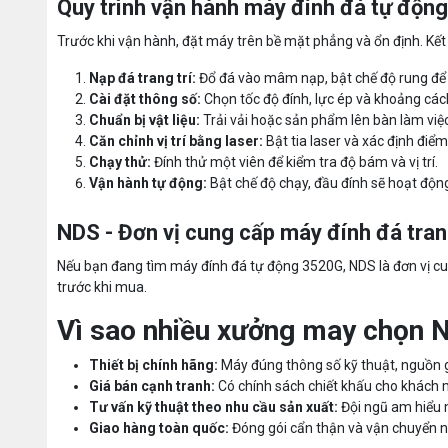
Quy trình vận hành máy đính đá tự độn
Trước khi vận hành, đặt máy trên bề mặt phẳng và ổn định. Kết
Nạp đá trang trí:
Đổ đá vào mâm nạp, bật chế độ rung để 
Cài đặt thông số:
Chọn tốc độ đính, lực ép và khoảng cách
Chuẩn bị vật liệu:
Trải vải hoặc sản phẩm lên bàn làm vi
Căn chỉnh vị trí bằng laser:
Bật tia laser và xác định điểm 
Chạy thử:
Đính thử một viên để kiểm tra độ bám và vị trí.
Vận hành tự động:
Bật chế độ chạy, đầu đính sẽ hoạt động
NDS - Đơn vị cung cấp máy đính đá tran
Nếu bạn đang tìm máy đính đá tự động 3520G, NDS là đơn vị cun
trước khi mua.
Vì sao nhiều xưởng may chọn 
Thiết bị chính hãng:
Máy đúng thông số kỹ thuật, nguồn g
Giá bán cạnh tranh:
Có chính sách chiết khấu cho khách mu
Tư vấn kỹ thuật theo nhu cầu sản xuất:
Đội ngũ am hiểu 
Giao hàng toàn quốc:
Đóng gói cẩn thận và vận chuyển 