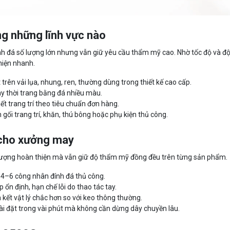
g những lĩnh vực nào
nh đá số lượng lớn nhưng vẫn giữ yêu cầu thẩm mỹ cao. Nhờ tốc độ và đ
hiện nhanh.
trên vải lụa, nhung, ren, thường dùng trong thiết kế cao cấp.
iày thời trang bằng đá nhiều màu.
ết trang trí theo tiêu chuẩn đơn hàng.
n gối trang trí, khăn, thú bông hoặc phụ kiện thủ công.
 cho xưởng may
lượng hoàn thiện mà vẫn giữ độ thẩm mỹ đồng đều trên từng sản phẩm.
4–6 công nhân đính đá thủ công.
p ổn định, hạn chế lỗi do thao tác tay.
 kết vật lý chắc hơn so với keo thông thường.
i đặt trong vài phút mà không cần dừng dây chuyền lâu.