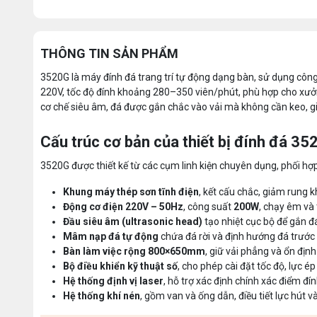
THÔNG TIN SẢN PHẨM
3520G là máy đính đá trang trí tự động dạng bàn, sử dụng công
220V, tốc độ đính khoảng 280–350 viên/phút, phù hợp cho xưởn
cơ chế siêu âm, đá được gắn chắc vào vải mà không cần keo, g
Cấu trúc cơ bản của thiết bị đính đá 35
3520G được thiết kế từ các cụm linh kiện chuyên dụng, phối hợp 
Khung máy thép sơn tĩnh điện
, kết cấu chắc, giảm rung 
Động cơ điện 220V – 50Hz
, công suất
200W
, chạy êm và 
Đầu siêu âm (ultrasonic head)
tạo nhiệt cục bộ để gắn đ
Mâm nạp đá tự động
chứa đá rời và định hướng đá trước
Bàn làm việc rộng 800×650mm
, giữ vải phẳng và ổn định
Bộ điều khiển kỹ thuật số
, cho phép cài đặt tốc độ, lực é
Hệ thống định vị laser
, hỗ trợ xác định chính xác điểm đín
Hệ thống khí nén
, gồm van và ống dẫn, điều tiết lực hút v