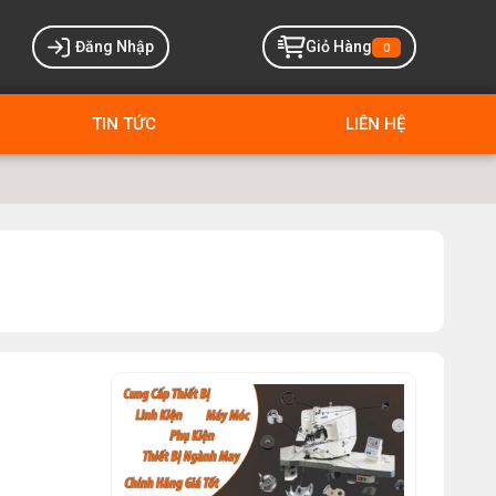
Đăng Nhập
Giỏ Hàng
0
TIN TỨC
LIÊN HỆ
MÁY MAY BAO CẦM TAY TRỤ
ĐỨNG 2 KIM
Đăng nhập để xem giá sỉ