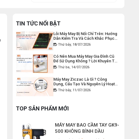
THAN MÁY CẮT VẢI CẦM TAY
YJ-65 ( 1 CẶP )
Máy Viền Ống Là Gì ? Có Nên Đầu
Tư Cho Xưởng May Không ?
Đăng nhập để xem giá sỉ
Thứ tư, 22/07/2026
50.000đ
TIN TỨC NỔI BẬT
Giá bán lẻ:
Lỗi Máy May Bị Nổi Chỉ Trên: Hướng
Dẫn Kiểm Tra Và Cách Khắc Phục
Từ A-Z
DÂY ĐIỆN MÁY CẮT VẢI CẦM
ờ
Thứ bảy, 18/07/2026
TAY YJ-65
Có Nên Mua Máy May Gia Đình Cũ
Đăng nhập để xem giá sỉ
Để Sử Dụng Không ? Lời Khuyên Từ
Chuyên Gia
120.000đ
Giá bán lẻ:
Thứ ba, 14/07/2026
Máy May Ziczac Là Gì ? Công
MÁY MAY BAO CẦM TAY CHẠY
Dụng, Cấu Tạo Và Nguyên Lý Hoạt
Động
PIN GK9-520
Thứ bảy, 11/07/2026
Đăng nhập để xem giá sỉ
Hướng Dẫn Cách Vệ Sinh Bàn Ủi
2.400.000đ
Giá bán lẻ:
Hơi Nước Đúng Kỹ Thuật
TOP SẢN PHẨM MỚI
Thứ ba, 07/07/2026
MÁY MAY BAO CẦM TAY GK9-
Máy Trải Vải Công Nghiệp: Giải
Pháp Tự Động Hóa Giúp Xưởng
500 KHÔNG BÌNH DẦU
May Tăng Năng Suất
Thứ bảy, 04/07/2026
Đăng nhập để xem giá sỉ