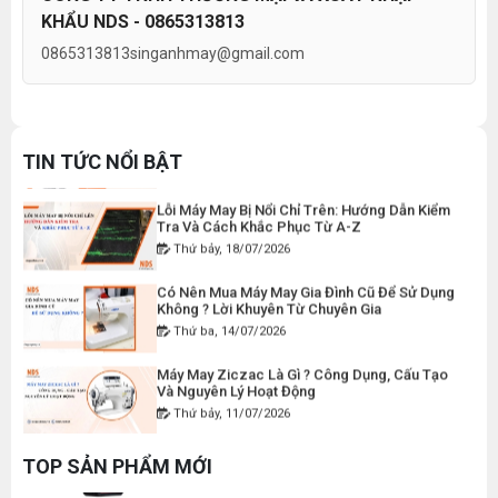
Đăng nhập để xem giá sỉ
KHẨU NDS - 0865313813
Giá bán lẻ:
49.000đ
Hướng Dẫn Điều Chỉnh Chỉ May Cho Máy May
Gia Đình Đúng Kỹ Thuật
0865313813
singanhmay@gmail.com
Thứ hai, 27/07/2026
THAN MÁY CẮT VẢI CẦM TAY YJ-65 ( 1 CẶP )
Máy Viền Ống Là Gì ? Có Nên Đầu Tư Cho
Xưởng May Không ?
Đăng nhập để xem giá sỉ
Thứ tư, 22/07/2026
TIN TỨC NỔI BẬT
Giá bán lẻ:
50.000đ
Lỗi Máy May Bị Nổi Chỉ Trên: Hướng Dẫn Kiểm
Tra Và Cách Khắc Phục Từ A-Z
Thứ bảy, 18/07/2026
DÂY ĐIỆN MÁY CẮT VẢI CẦM TAY YJ-65
Có Nên Mua Máy May Gia Đình Cũ Để Sử Dụng
Đăng nhập để xem giá sỉ
Không ? Lời Khuyên Từ Chuyên Gia
Giá bán lẻ:
120.000đ
Thứ ba, 14/07/2026
Máy May Ziczac Là Gì ? Công Dụng, Cấu Tạo
Và Nguyên Lý Hoạt Động
MÁY MAY BAO CẦM TAY CHẠY PIN GK9-520
Thứ bảy, 11/07/2026
Đăng nhập để xem giá sỉ
Hướng Dẫn Cách Vệ Sinh Bàn Ủi Hơi Nước
Giá bán lẻ:
2.400.000đ
Đúng Kỹ Thuật
TOP SẢN PHẨM MỚI
Thứ ba, 07/07/2026