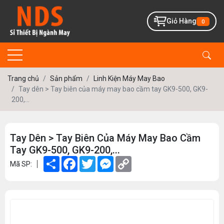
Giỏ Hàng
0
Trang chủ
Sản phẩm
Linh Kiện Máy May Bao
Tay dên > Tay biên của máy may bao cầm tay GK9-500, GK9-
200,...
Tay Dên > Tay Biên Của Máy May Bao Cầm
Tay GK9-500, GK9-200,...
Share
Facebook
Twitter
Messenger
Copy
Mã SP:
Link