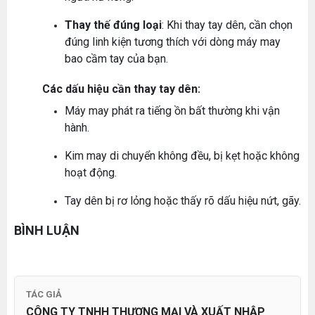
Thay thế đúng loại
: Khi thay tay dên, cần chọn
MÁY MAY BAO CẦM TAY TRỤ ĐỨNG 2 KIM
đúng linh kiện tương thích với dòng máy may
Đăng nhập để xem giá sỉ
bao cầm tay của bạn.
Giá bán lẻ:
Máy May Bao Cầm Tay: Chọn Máy Chạy Pin Hay
Các dấu hiệu cần thay tay dên:
Chạy Điện Tốt Hơn? So Sánh Chi Tiết 2025
Thứ tư, 20/11/2024
Máy may phát ra tiếng ồn bất thường khi vận
MÁY QUẤN DÂY ĐAI TỰ ĐỘNG
hành.
Máy May Bao Cầm Tay Chính Hãng – Giá Rẻ,
Đăng nhập để xem giá sỉ
Bền, Dễ Sử Dụng (Top 3 Nên Mua)
Giá bán lẻ:
Kim may di chuyển không đều, bị kẹt hoặc không
Thứ tư, 20/11/2024
hoạt động.
Cung cấp hóa chất công nghiệp cho doanh
nghiệp của bạn
Tay dên bị rơ lỏng hoặc thấy rõ dấu hiệu nứt, gãy.
MÁY CẮT DẢI ĐAI ĐIỆN TỬ TỰ ĐỘNG
Thứ năm, 24/10/2024
Đăng nhập để xem giá sỉ
BÌNH LUẬN
Hướng Dẫn Cách Sử Dụng Máy May Gia Đình
Giá bán lẻ:
Từ A-Z Cho Người Mới
Thứ ba, 04/08/2026
Tổ Hợp May Nhỏ Thì Nên Chọn Máy Cắt Vải
TÁC GIẢ
ĐÁ MÀI MÁY CẮT VẢI CẦM TAY ĐĨA DAO 65
Cầm Tay Không ? Phân Tích Chi Phí Và Hiệu
Quả
CÔNG TY TNHH THƯƠNG MẠI VÀ XUẤT NHẬP
Thứ bảy, 01/08/2026