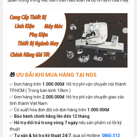
quan trọng trong việc đảm bảo hiệu suất và độ ổn định của máy.
🎁
ƯU ĐÃI KHI MUA HÀNG TẠI NDS
✅ Đơn hàng trên
1.000.000đ
: Hỗ trợ phí vận chuyển nội thành
TP.HCM ( Trong bán kính 10km )
✅ Đơn hàng trên
2.000.000đ
: Hỗ trợ phí vận chuyển giao các
tỉnh thành Việt Nam.
✅ Có xuất hóa đơn đối với đơn hàng trên
1.000.000đ
✅
Bảo hành chính hãng lên đến 12 tháng
✅
Hỗ trợ đổi trả trong vòng 7 ngày
nếu sản phẩm có lỗi kỹ
thuật
✅
Tư vấn & hỗ trợ kỹ thuật 24/7
, qua số Hotline:
0865 313