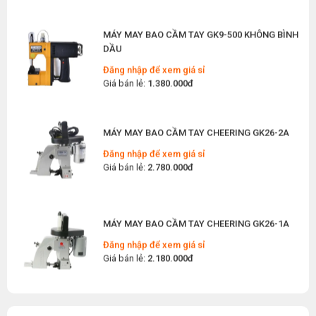
Máy Trải Vải Công Nghiệp: Giải Pháp Tự Động
MÁY MAY BAO CẦM TAY GK9-500 KHÔNG BÌNH
Hóa Giúp Xưởng May Tăng Năng Suất
DẦU
Thứ bảy, 04/07/2026
Đăng nhập để xem giá sỉ
Giá bán lẻ:
1.380.000đ
Top 5 Máy May Gia Đình Đáng Mua Nhất Hiện
Nay 2026
Thứ tư, 01/07/2026
MÁY MAY BAO CẦM TAY CHEERING GK26-2A
Máy Sang Chỉ Là Gì? Công Dụng, Cấu Tạo Và
Nguyên Lý Hoạt Động Chi Tiết
Đăng nhập để xem giá sỉ
Thứ bảy, 27/06/2026
Giá bán lẻ:
2.780.000đ
Hướng Dẫn Cách Sửa Bàn Ủi Hơi Nước Tại Nhà
Chi Tiết
Thứ tư, 24/06/2026
MÁY MAY BAO CẦM TAY CHEERING GK26-1A
Máy Khoan Lấy Dấu Vải Là Gì? Hướng Dẫn Chọn
Đăng nhập để xem giá sỉ
Mua Cho Xưởng May Hiệu Quả
Giá bán lẻ:
2.180.000đ
Thứ ba, 16/06/2026
Các Thiết Bị May Chuyên Dụng Nào Cần Thiết
Khi Mở Xưởng May Giày Dép
MÁY MAY BAO MINI GK9-2
Thứ bảy, 13/06/2026