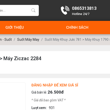
0865313813
Hotline 24/7
GIỚI THIỆU
CHÍNH SÁCH
n - Suốt
Suốt Máy May
Suốt Máy Khuy Juki 781 > Máy Khuy 1790 
 > Máy Ziczac 2284
ĐĂNG NHẬP ĐỂ XEM GIÁ SỈ
26.500đ
Giá bán lẻ:
* Giá đã bao gồm VAT *
Lượt xem:
931