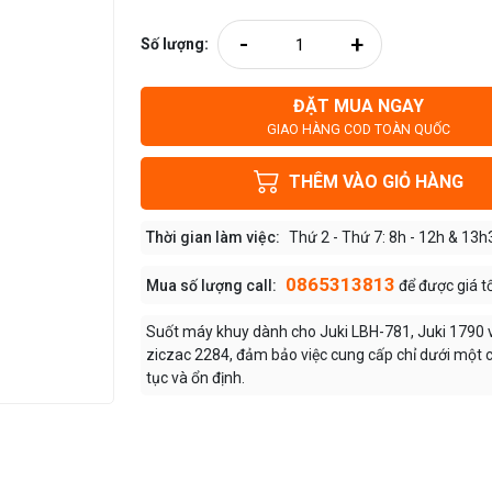
-
+
Số lượng:
ĐẶT MUA NGAY
GIAO HÀNG COD TOÀN QUỐC
THÊM VÀO GIỎ HÀNG
Thời gian làm việc:
Thứ 2 - Thứ 7: 8h - 12h & 13h
0865313813
Mua số lượng call:
để được giá t
Suốt máy khuy dành cho Juki LBH-781, Juki 1790
ziczac 2284, đảm bảo việc cung cấp chỉ dưới một c
tục và ổn định.