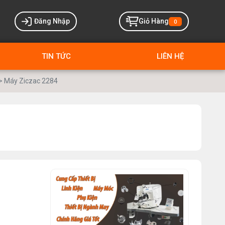
Đăng Nhập
Giỏ Hàng
0
TIN TỨC
LIÊN HỆ
> Máy Ziczac 2284