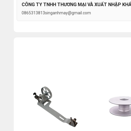
CÔNG TY TNHH THƯƠNG MẠI VÀ XUẤT NHẬP KHẨU
0865313813
singanhmay@gmail.com