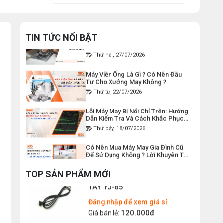
Cắt Vải Cầm Tay Không ? Phân Tích
Giá bán lẻ:
Chi Phí Và Hiệu Quả
Thứ bảy, 01/08/2026
Hướng Dẫn Điều Chỉnh Chỉ May Cho
ĐÁ MÀI MÁY CẮT VẢI CẦM
TIN TỨC NỔI BẬT
Máy May Gia Đình Đúng Kỹ Thuật
TAY ĐĨA DAO 65
Thứ hai, 27/07/2026
Đăng nhập để xem giá sỉ
Máy Viền Ống Là Gì ? Có Nên Đầu
49.000đ
Giá bán lẻ:
Tư Cho Xưởng May Không ?
Thứ tư, 22/07/2026
THAN MÁY CẮT VẢI CẦM TAY
Lỗi Máy May Bị Nổi Chỉ Trên: Hướng
YJ-65 ( 1 CẶP )
Dẫn Kiểm Tra Và Cách Khắc Phục
Từ A-Z
Thứ bảy, 18/07/2026
Đăng nhập để xem giá sỉ
50.000đ
Giá bán lẻ:
Có Nên Mua Máy May Gia Đình Cũ
Để Sử Dụng Không ? Lời Khuyên Từ
Chuyên Gia
Thứ ba, 14/07/2026
DÂY ĐIỆN MÁY CẮT VẢI CẦM
TOP SẢN PHẨM MỚI
TAY YJ-65
Máy May Ziczac Là Gì ? Công
Dụng, Cấu Tạo Và Nguyên Lý Hoạt
Đăng nhập để xem giá sỉ
Động
Thứ bảy, 11/07/2026
120.000đ
Giá bán lẻ:
Hướng Dẫn Cách Vệ Sinh Bàn Ủi
Hơi Nước Đúng Kỹ Thuật