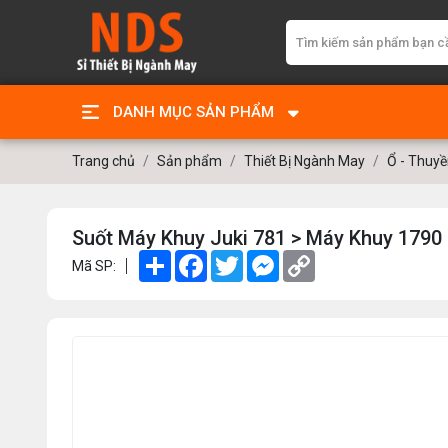
DANH MỤC SẢN PHẨM
Trang chủ
Sản phẩm
Thiết Bị Ngành May
Ổ - Thuyề
Suốt Máy Khuy Juki 781 > Máy Khuy 1790
Share
Facebook
Twitter
Messenger
Copy
Mã SP:
Link