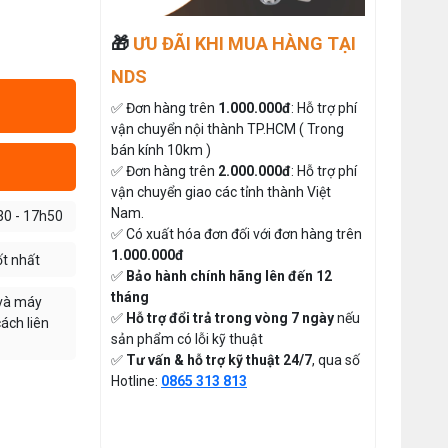
🎁
ƯU ĐÃI KHI MUA HÀNG TẠI
NDS
✅ Đơn hàng trên
1.000.000đ
: Hỗ trợ phí
vận chuyển nội thành TP.HCM ( Trong
MÁY MAY BAO CẦM TAY TRỤ
Máy May Bao Cầm Tay: Chọn Máy
bán kính 10km )
ĐỨNG 2 KIM
Chạy Pin Hay Chạy Điện Tốt Hơn?
So Sánh Chi Tiết 2025
✅ Đơn hàng trên
2.000.000đ
: Hỗ trợ phí
Thứ tư, 20/11/2024
Đăng nhập để xem giá sỉ
vận chuyển giao các tỉnh thành Việt
Giá bán lẻ:
Nam.
Máy May Bao Cầm Tay Chính Hãng
30 - 17h50
– Giá Rẻ, Bền, Dễ Sử Dụng (Top 3
✅ Có xuất hóa đơn đối với đơn hàng trên
Nên Mua)
Thứ tư, 20/11/2024
1.000.000đ
ốt nhất
MÁY QUẤN DÂY ĐAI TỰ ĐỘNG
✅
Bảo hành chính hãng lên đến 12
Cung cấp hóa chất công nghiệp
tháng
Đăng nhập để xem giá sỉ
 và máy
cho doanh nghiệp của bạn
✅
Hỗ trợ đổi trả trong vòng 7 ngày
nếu
ách liên
Giá bán lẻ:
Thứ năm, 24/10/2024
sản phẩm có lỗi kỹ thuật
✅
Tư vấn & hỗ trợ kỹ thuật 24/7
, qua số
Hướng Dẫn Cách Sử Dụng Máy May
Gia Đình Từ A-Z Cho Người Mới
Hotline:
0865 313 813
MÁY CẮT DẢI ĐAI ĐIỆN TỬ TỰ
Thứ ba, 04/08/2026
ĐỘNG
Tổ Hợp May Nhỏ Thì Nên Chọn Máy
Đăng nhập để xem giá sỉ