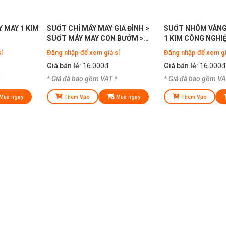
 MAY 1 KIM
SUỐT CHỈ MÁY MAY GIA ĐÌNH >
SUỐT NHÔM VÀNG
SUỐT MÁY MAY CON BƯỚM >
1 KIM CÔNG NGHI
SUỐT MÁY MAY MINI
ỉ
Đăng nhập để xem giá sỉ
Đăng nhập để xem gi
Giá bán lẻ:
16.000đ
Giá bán lẻ:
16.000đ
* Giá đã bao gồm VAT *
* Giá đã bao gồm VA
Mua ngay
Thêm Vào
Mua ngay
Thêm Vào