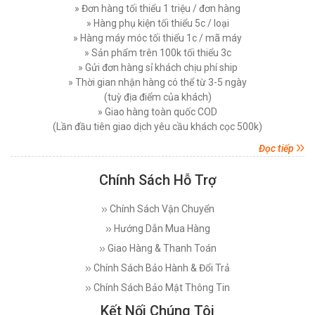
» Đơn hàng tối thiểu 1 triệu / đơn hàng
MÁY CẮT VẢI ĐỨNG DAYANG CDZ-103 08 INCH
Thứ tư, 26/11/2025
» Hàng phụ kiện tối thiểu 5c / loại
750W
Nên Chọn Máy Cắt Vải Cầm Tay Hay Máy Cắt
» Hàng máy móc tối thiểu 1c / mã máy
Đăng nhập để xem giá sỉ
Vải Đứng
» Sản phẩm trên 100k tối thiểu 3c
Giá bán lẻ:
7.450.000đ
Thứ năm, 20/11/2025
» Gửi đơn hàng sỉ khách chịu phí ship
» Thời gian nhận hàng có thể từ 3-5 ngày
Các Lỗi Phổ Biến Khi Sử Dụng Máy Cắt Vải
(tuỳ địa điểm của khách)
Đứng Và Cách Khắc Phục
MÁY CẮT VẢI ĐỨNG PHILPS 08 INCH, CÔNG
» Giao hàng toàn quốc COD
Thứ bảy, 15/11/2025
SUẤT 1600W
(Lần đầu tiên giao dịch yêu cầu khách cọc 500k)
Đăng nhập để xem giá sỉ
Top 5 Loại Máy Cắt Vải Cầm Tay Tốt Nhất Hiện
Đọc tiếp
Giá bán lẻ:
10.750.000đ
Nay - Nên Mua Loại Nào ?
Thứ ba, 11/11/2025
Chính Sách Hỗ Trợ
MÁY CẮT VẢI ĐỨNG EASTMAN 627X 08 INCH (
Máy Cắt Vải Đầu Bàn Là Gì? Top 5 Điều Cần Biết
Trước Khi Mua Và Sử Dụng
750 W )
Chính Sách Vận Chuyển
Thứ bảy, 08/11/2025
Đăng nhập để xem giá sỉ
Hướng Dẫn Mua Hàng
Giá bán lẻ:
17.800.000đ
Máy Cắt Dây Đai Tự Động Là Gì? Cách Vận
Giao Hàng & Thanh Toán
Hành Và Lợi Ích
Chính Sách Bảo Hành & Đổi Trả
Thứ bảy, 25/10/2025
MÁY CẮT VẢI ĐỨNG DAYANG CDZ-103 10 INCH
Chính Sách Bảo Mật Thông Tin
So Sánh Máy Khâu Bao Cầm Tay Dùng Điện Và
750W
Dùng Pin – Nên Chọn Loại Nào?
Kết Nối Chúng Tôi