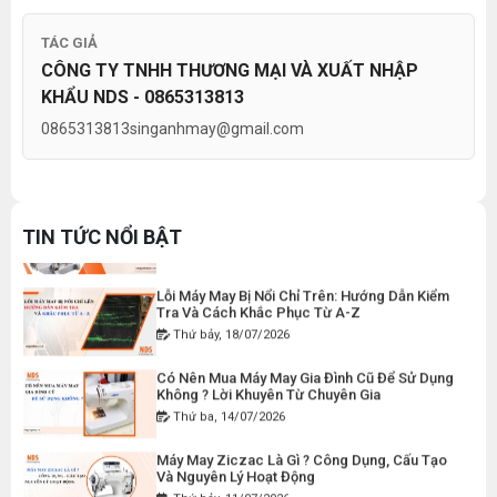
Tổ Hợp May Nhỏ Thì Nên Chọn Máy Cắt Vải
TÁC GIẢ
Cầm Tay Không ? Phân Tích Chi Phí Và Hiệu
THAN MÁY CẮT VẢI CẦM TAY YJ-65 ( 1 CẶP )
CÔNG TY TNHH THƯƠNG MẠI VÀ XUẤT NHẬP
Quả
Thứ bảy, 01/08/2026
KHẨU NDS - 0865313813
Đăng nhập để xem giá sỉ
Hướng Dẫn Điều Chỉnh Chỉ May Cho Máy May
Giá bán lẻ:
50.000đ
0865313813
singanhmay@gmail.com
Gia Đình Đúng Kỹ Thuật
Thứ hai, 27/07/2026
Máy Viền Ống Là Gì ? Có Nên Đầu Tư Cho
DÂY ĐIỆN MÁY CẮT VẢI CẦM TAY YJ-65
Xưởng May Không ?
TIN TỨC NỔI BẬT
Thứ tư, 22/07/2026
Đăng nhập để xem giá sỉ
Giá bán lẻ:
120.000đ
Lỗi Máy May Bị Nổi Chỉ Trên: Hướng Dẫn Kiểm
Tra Và Cách Khắc Phục Từ A-Z
Thứ bảy, 18/07/2026
MÁY MAY BAO CẦM TAY CHẠY PIN GK9-520
Có Nên Mua Máy May Gia Đình Cũ Để Sử Dụng
Không ? Lời Khuyên Từ Chuyên Gia
Đăng nhập để xem giá sỉ
Thứ ba, 14/07/2026
Giá bán lẻ:
2.400.000đ
Máy May Ziczac Là Gì ? Công Dụng, Cấu Tạo
Và Nguyên Lý Hoạt Động
MÁY MAY BAO CẦM TAY GK9-500 KHÔNG BÌNH
Thứ bảy, 11/07/2026