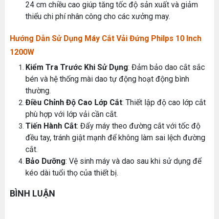
24 cm chiều cao giúp tăng tốc độ sản xuất và giảm
Đăng nhập để xem giá sỉ
thiểu chi phí nhân công cho các xưởng may.
Giá bán lẻ:
Hướng Dẫn Sử Dụng Máy Cắt Vải Đứng Philps 10 Inch
1200W
Máy May Bao Cầm Tay: Chọn Máy Chạy Pin Hay
MÁY QUẤN DÂY ĐAI TỰ ĐỘNG
Chạy Điện Tốt Hơn? So Sánh Chi Tiết 2025
Kiểm Tra Trước Khi Sử Dụng
: Đảm bảo dao cắt sắc
Thứ tư, 20/11/2024
Đăng nhập để xem giá sỉ
bén và hệ thống mài dao tự động hoạt động bình
Giá bán lẻ:
thường.
Máy May Bao Cầm Tay Chính Hãng – Giá Rẻ,
Bền, Dễ Sử Dụng (Top 3 Nên Mua)
Điều Chỉnh Độ Cao Lớp Cắt
: Thiết lập độ cao lớp cắt
Thứ tư, 20/11/2024
phù hợp với lớp vải cần cắt.
MÁY CẮT DẢI ĐAI ĐIỆN TỬ TỰ ĐỘNG
Tiến Hành Cắt
: Đẩy máy theo đường cắt với tốc độ
Cung cấp hóa chất công nghiệp cho doanh
nghiệp của bạn
Đăng nhập để xem giá sỉ
đều tay, tránh giật mạnh để không làm sai lệch đường
Thứ năm, 24/10/2024
Giá bán lẻ:
cắt.
Bảo Dưỡng
: Vệ sinh máy và dao sau khi sử dụng để
Tổ Hợp May Nhỏ Mua Linh Kiện Ngành May Ở
Đâu Giá Rẻ Chất Lượng Uy Tín
kéo dài tuổi thọ của thiết bị.
Thứ bảy, 08/08/2026
ĐÁ MÀI MÁY CẮT VẢI CẦM TAY ĐĨA DAO 65
BÌNH LUẬN
Hướng Dẫn Cách Sử Dụng Máy May Gia Đình
Đăng nhập để xem giá sỉ
Từ A-Z Cho Người Mới
Giá bán lẻ:
49.000đ
Thứ ba, 04/08/2026