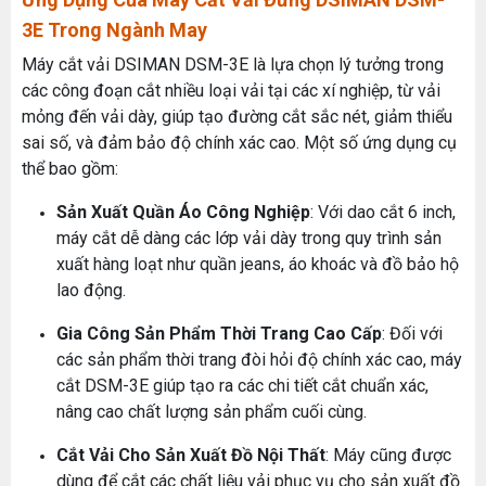
3E Trong Ngành May
Máy cắt vải DSIMAN DSM-3E là lựa chọn lý tưởng trong
các công đoạn cắt nhiều loại vải tại các xí nghiệp, từ vải
MÁY MAY BAO CẦM TAY TRỤ ĐỨNG 2 KIM
mỏng đến vải dày, giúp tạo đường cắt sắc nét, giảm thiểu
sai số, và đảm bảo độ chính xác cao. Một số ứng dụng cụ
Đăng nhập để xem giá sỉ
Giá bán lẻ:
thể bao gồm:
Sản Xuất Quần Áo Công Nghiệp
: Với dao cắt 6 inch,
máy cắt dễ dàng các lớp vải dày trong quy trình sản
Máy May Bao Cầm Tay: Chọn Máy Chạy Pin Hay
MÁY QUẤN DÂY ĐAI TỰ ĐỘNG
Chạy Điện Tốt Hơn? So Sánh Chi Tiết 2025
xuất hàng loạt như quần jeans, áo khoác và đồ bảo hộ
Thứ tư, 20/11/2024
Đăng nhập để xem giá sỉ
lao động.
Giá bán lẻ:
Máy May Bao Cầm Tay Chính Hãng – Giá Rẻ,
Gia Công Sản Phẩm Thời Trang Cao Cấp
: Đối với
Bền, Dễ Sử Dụng (Top 3 Nên Mua)
các sản phẩm thời trang đòi hỏi độ chính xác cao, máy
Thứ tư, 20/11/2024
cắt DSM-3E giúp tạo ra các chi tiết cắt chuẩn xác,
MÁY CẮT DẢI ĐAI ĐIỆN TỬ TỰ ĐỘNG
Cung cấp hóa chất công nghiệp cho doanh
nâng cao chất lượng sản phẩm cuối cùng.
nghiệp của bạn
Đăng nhập để xem giá sỉ
Thứ năm, 24/10/2024
Giá bán lẻ:
Cắt Vải Cho Sản Xuất Đồ Nội Thất
: Máy cũng được
dùng để cắt các chất liệu vải phục vụ cho sản xuất đồ
Tổ Hợp May Nhỏ Mua Linh Kiện Ngành May Ở