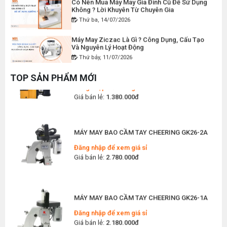
Không ? Lời Khuyên Từ Chuyên Gia
Đăng nhập để xem giá sỉ
Thứ ba, 14/07/2026
Giá bán lẻ:
2.400.000đ
Máy May Ziczac Là Gì ? Công Dụng, Cấu Tạo
Và Nguyên Lý Hoạt Động
MÁY MAY BAO CẦM TAY GK9-500 KHÔNG BÌNH
Thứ bảy, 11/07/2026
DẦU
Hướng Dẫn Cách Vệ Sinh Bàn Ủi Hơi Nước
Đăng nhập để xem giá sỉ
TOP SẢN PHẨM MỚI
Đúng Kỹ Thuật
Giá bán lẻ:
1.380.000đ
Thứ ba, 07/07/2026
Máy Trải Vải Công Nghiệp: Giải Pháp Tự Động
Hóa Giúp Xưởng May Tăng Năng Suất
MÁY MAY BAO CẦM TAY CHEERING GK26-2A
Thứ bảy, 04/07/2026
Đăng nhập để xem giá sỉ
Top 5 Máy May Gia Đình Đáng Mua Nhất Hiện
Giá bán lẻ:
2.780.000đ
Nay 2026
Thứ tư, 01/07/2026
Máy Sang Chỉ Là Gì? Công Dụng, Cấu Tạo Và
MÁY MAY BAO CẦM TAY CHEERING GK26-1A
Nguyên Lý Hoạt Động Chi Tiết
Thứ bảy, 27/06/2026
Đăng nhập để xem giá sỉ
Giá bán lẻ:
2.180.000đ
Hướng Dẫn Cách Sửa Bàn Ủi Hơi Nước Tại Nhà
Chi Tiết