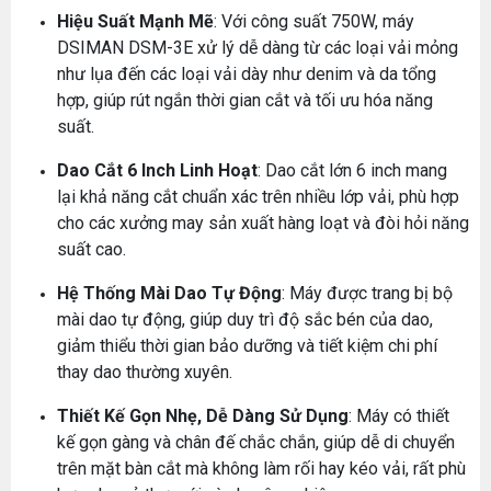
Hiệu Suất Mạnh Mẽ
: Với công suất 750W, máy
DSIMAN DSM-3E xử lý dễ dàng từ các loại vải mỏng
như lụa đến các loại vải dày như denim và da tổng
hợp, giúp rút ngắn thời gian cắt và tối ưu hóa năng
suất.
Dao Cắt 6 Inch Linh Hoạt
: Dao cắt lớn 6 inch mang
lại khả năng cắt chuẩn xác trên nhiều lớp vải, phù hợp
cho các xưởng may sản xuất hàng loạt và đòi hỏi năng
suất cao.
Hệ Thống Mài Dao Tự Động
: Máy được trang bị bộ
mài dao tự động, giúp duy trì độ sắc bén của dao,
giảm thiểu thời gian bảo dưỡng và tiết kiệm chi phí
thay dao thường xuyên.
Thiết Kế Gọn Nhẹ, Dễ Dàng Sử Dụng
: Máy có thiết
kế gọn gàng và chân đế chắc chắn, giúp dễ di chuyển
trên mặt bàn cắt mà không làm rối hay kéo vải, rất phù