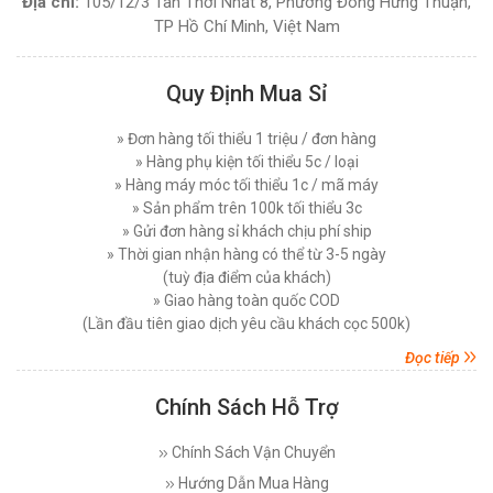
Địa chỉ:
105/12/3 Tân Thới Nhất 8, Phường Đông Hưng Thuận,
NGUYÊN BỘ )
Hướng Dẫn Sử Dụng Máy Cắt Vải Đầu Bàn Chi
TP Hồ Chí Minh, Việt Nam
Tiết Đúng Cách Hiệu Quả
Đăng nhập để xem giá sỉ
Thứ bảy, 29/11/2025
Giá bán lẻ:
7.450.000đ
Quy Định Mua Sỉ
Máy Cắt Vải Viền Là Gì? Lợi Ích Và Ứng Dụng
Trong Ngành May Hiện Nay
MÁY CẮT VẢI ĐỨNG DAYANG CDZ-103 08 INCH
» Đơn hàng tối thiểu 1 triệu / đơn hàng
Thứ tư, 26/11/2025
750W
» Hàng phụ kiện tối thiểu 5c / loại
Nên Chọn Máy Cắt Vải Cầm Tay Hay Máy Cắt
» Hàng máy móc tối thiểu 1c / mã máy
Đăng nhập để xem giá sỉ
Vải Đứng
» Sản phẩm trên 100k tối thiểu 3c
Giá bán lẻ:
7.450.000đ
Thứ năm, 20/11/2025
» Gửi đơn hàng sỉ khách chịu phí ship
» Thời gian nhận hàng có thể từ 3-5 ngày
Các Lỗi Phổ Biến Khi Sử Dụng Máy Cắt Vải
(tuỳ địa điểm của khách)
Đứng Và Cách Khắc Phục
MÁY CẮT VẢI ĐỨNG PHILPS 08 INCH, CÔNG
» Giao hàng toàn quốc COD
SUẤT 1600W
Thứ bảy, 15/11/2025
(Lần đầu tiên giao dịch yêu cầu khách cọc 500k)
Đăng nhập để xem giá sỉ
Top 5 Loại Máy Cắt Vải Cầm Tay Tốt Nhất Hiện
Giá bán lẻ:
10.750.000đ
Đọc tiếp
Nay - Nên Mua Loại Nào ?
Thứ ba, 11/11/2025
Chính Sách Hỗ Trợ
MÁY CẮT VẢI ĐỨNG EASTMAN 627X 08 INCH (
Máy Cắt Vải Đầu Bàn Là Gì? Top 5 Điều Cần Biết
Trước Khi Mua Và Sử Dụng
750 W )
Chính Sách Vận Chuyển
Thứ bảy, 08/11/2025
Đăng nhập để xem giá sỉ
Hướng Dẫn Mua Hàng