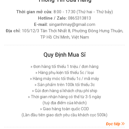
Thứ ba, 16/12/2025
Đăng nhập để xem giá sỉ
Thời gian mở cửa:
8:00 - 17:30 (Thứ hai - Thứ bảy)
Giá bán lẻ:
3.200.000đ
Tiêu Chí Lựa Chọn Máy Cắt Vải Cầm Tay Chất
Hotline / Zalo:
0865313813
Lượng Phù Hợp
E-mail:
singanhmay@gmail.com
Thứ tư, 10/12/2025
MÁY CẮT VẢI ĐẦU BÀN SIPUBA 108D (NGUYÊN
Địa chỉ:
105/12/3 Tân Thới Nhất 8, Phường Đông Hưng Thuận,
BỘ)
Máy Cắt Vải Mẫu Là Gì ? Loại Nào Tốt Và Giá
TP Hồ Chí Minh, Việt Nam
Bao Nhiêu Hiện Nay
Đăng nhập để xem giá sỉ
Thứ bảy, 06/12/2025
Giá bán lẻ:
3.850.000đ
Quy Định Mua Sỉ
Máy Cắt Vải Đứng Loại Nào Tốt ? Top 7 Mẫu Cắt
Vải Đứng Phổ Biến Nhất Hiện Nay
» Đơn hàng tối thiểu 1 triệu / đơn hàng
MÁY CẮT VẢI ĐẦU BÀN LEJIANG YJ-108D (
Thứ tư, 03/12/2025
» Hàng phụ kiện tối thiểu 5c / loại
NGUYÊN BỘ )
Hướng Dẫn Sử Dụng Máy Cắt Vải Đầu Bàn Chi
» Hàng máy móc tối thiểu 1c / mã máy
Đăng nhập để xem giá sỉ
Tiết Đúng Cách Hiệu Quả
» Sản phẩm trên 100k tối thiểu 3c
Giá bán lẻ:
4.270.000đ
Thứ bảy, 29/11/2025
» Gửi đơn hàng sỉ khách chịu phí ship
» Thời gian nhận hàng có thể từ 3-5 ngày
Máy Cắt Vải Viền Là Gì? Lợi Ích Và Ứng Dụng
(tuỳ địa điểm của khách)
Trong Ngành May Hiện Nay
MÁY CẮT VẢI ĐẦU BÀN LEJIANG YJ-168D (
» Giao hàng toàn quốc COD
NGUYÊN BỘ )
Thứ tư, 26/11/2025
(Lần đầu tiên giao dịch yêu cầu khách cọc 500k)
Đăng nhập để xem giá sỉ
Nên Chọn Máy Cắt Vải Cầm Tay Hay Máy Cắt
Đọc tiếp
Giá bán lẻ:
7.450.000đ
Vải Đứng