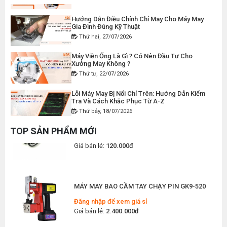
Giá bán lẻ:
49.000đ
Hướng Dẫn Điều Chỉnh Chỉ May Cho Máy May
Gia Đình Đúng Kỹ Thuật
Thứ hai, 27/07/2026
THAN MÁY CẮT VẢI CẦM TAY YJ-65 ( 1 CẶP )
Máy Viền Ống Là Gì ? Có Nên Đầu Tư Cho
Xưởng May Không ?
Đăng nhập để xem giá sỉ
Thứ tư, 22/07/2026
Giá bán lẻ:
50.000đ
Lỗi Máy May Bị Nổi Chỉ Trên: Hướng Dẫn Kiểm
Tra Và Cách Khắc Phục Từ A-Z
Thứ bảy, 18/07/2026
DÂY ĐIỆN MÁY CẮT VẢI CẦM TAY YJ-65
Đăng nhập để xem giá sỉ
Có Nên Mua Máy May Gia Đình Cũ Để Sử Dụng
TOP SẢN PHẨM MỚI
Không ? Lời Khuyên Từ Chuyên Gia
Giá bán lẻ:
120.000đ
Thứ ba, 14/07/2026
Máy May Ziczac Là Gì ? Công Dụng, Cấu Tạo
Và Nguyên Lý Hoạt Động
MÁY MAY BAO CẦM TAY CHẠY PIN GK9-520
Thứ bảy, 11/07/2026
Đăng nhập để xem giá sỉ
Hướng Dẫn Cách Vệ Sinh Bàn Ủi Hơi Nước
Giá bán lẻ:
2.400.000đ
Đúng Kỹ Thuật
Thứ ba, 07/07/2026