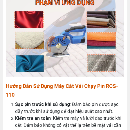
Hướng Dẫn Sử Dụng Máy Cắt Vải Chạy Pin RCS-
110
Sạc pin trước khi sử dụng
: Đảm bảo pin được sạc
MÁY MAY BAO CẦM TAY TRỤ ĐỨNG 2 KIM
đầy trước khi sử dụng để đạt hiệu suất cao nhất.
Đăng nhập để xem giá sỉ
Kiểm tra an toàn
: Kiểm tra máy và lưỡi dao trước khi
Giá bán lẻ:
cắt. Đảm bảo không có vật thể lạ trên bề mặt vải cần