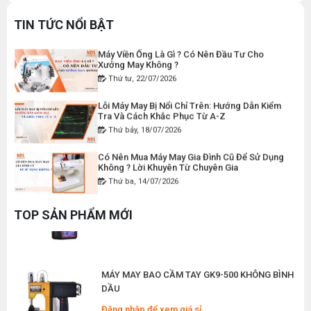
Gia Đình Đúng Kỹ Thuật
Đăng nhập để xem giá sỉ
Thứ hai, 27/07/2026
TIN TỨC NỔI BẬT
Giá bán lẻ:
50.000đ
Máy Viền Ống Là Gì ? Có Nên Đầu Tư Cho
Xưởng May Không ?
Thứ tư, 22/07/2026
DÂY ĐIỆN MÁY CẮT VẢI CẦM TAY YJ-65
Lỗi Máy May Bị Nổi Chỉ Trên: Hướng Dẫn Kiểm
Đăng nhập để xem giá sỉ
Tra Và Cách Khắc Phục Từ A-Z
Giá bán lẻ:
120.000đ
Thứ bảy, 18/07/2026
Có Nên Mua Máy May Gia Đình Cũ Để Sử Dụng
Không ? Lời Khuyên Từ Chuyên Gia
MÁY MAY BAO CẦM TAY CHẠY PIN GK9-520
Thứ ba, 14/07/2026
Đăng nhập để xem giá sỉ
Máy May Ziczac Là Gì ? Công Dụng, Cấu Tạo
Giá bán lẻ:
2.400.000đ
Và Nguyên Lý Hoạt Động
TOP SẢN PHẨM MỚI
Thứ bảy, 11/07/2026
Hướng Dẫn Cách Vệ Sinh Bàn Ủi Hơi Nước
MÁY MAY BAO CẦM TAY GK9-500 KHÔNG BÌNH
Đúng Kỹ Thuật
DẦU
Thứ ba, 07/07/2026
Đăng nhập để xem giá sỉ
Máy Trải Vải Công Nghiệp: Giải Pháp Tự Động
Giá bán lẻ:
1.380.000đ