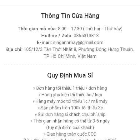
MÁY CẮT VẢI ĐẦU BÀN SIPUBA 108D (NGUYÊN
Tiêu Chí Lựa Chọn Máy Cắt Vải Cầm Tay Chất
BỘ)
Lượng Phù Hợp
Thông Tin Cửa Hàng
Thứ tư, 10/12/2025
Đăng nhập để xem giá sỉ
Giá bán lẻ:
3.850.000đ
Thời gian mở cửa:
8:00 - 17:30 (Thứ hai - Thứ bảy)
Máy Cắt Vải Mẫu Là Gì ? Loại Nào Tốt Và Giá
Bao Nhiêu Hiện Nay
Hotline / Zalo:
0865313813
Thứ bảy, 06/12/2025
E-mail:
singanhmay@gmail.com
MÁY CẮT VẢI ĐẦU BÀN LEJIANG YJ-108D (
Địa chỉ:
105/12/3 Tân Thới Nhất 8, Phường Đông Hưng Thuận,
NGUYÊN BỘ )
Máy Cắt Vải Đứng Loại Nào Tốt ? Top 7 Mẫu Cắt
TP Hồ Chí Minh, Việt Nam
Vải Đứng Phổ Biến Nhất Hiện Nay
Đăng nhập để xem giá sỉ
Thứ tư, 03/12/2025
Giá bán lẻ:
4.270.000đ
Quy Định Mua Sỉ
Hướng Dẫn Sử Dụng Máy Cắt Vải Đầu Bàn Chi
Tiết Đúng Cách Hiệu Quả
MÁY CẮT VẢI ĐẦU BÀN LEJIANG YJ-168D (
Thứ bảy, 29/11/2025
» Đơn hàng tối thiểu 1 triệu / đơn hàng
NGUYÊN BỘ )
» Hàng phụ kiện tối thiểu 5c / loại
Máy Cắt Vải Viền Là Gì? Lợi Ích Và Ứng Dụng
Đăng nhập để xem giá sỉ
» Hàng máy móc tối thiểu 1c / mã máy
Trong Ngành May Hiện Nay
Giá bán lẻ:
7.450.000đ
» Sản phẩm trên 100k tối thiểu 3c
Thứ tư, 26/11/2025
» Gửi đơn hàng sỉ khách chịu phí ship
» Thời gian nhận hàng có thể từ 3-5 ngày
Nên Chọn Máy Cắt Vải Cầm Tay Hay Máy Cắt
MÁY CẮT VẢI ĐỨNG DAYANG CDZ-103 08 INCH
Vải Đứng
(tuỳ địa điểm của khách)
750W
Thứ năm, 20/11/2025
» Giao hàng toàn quốc COD
Đăng nhập để xem giá sỉ