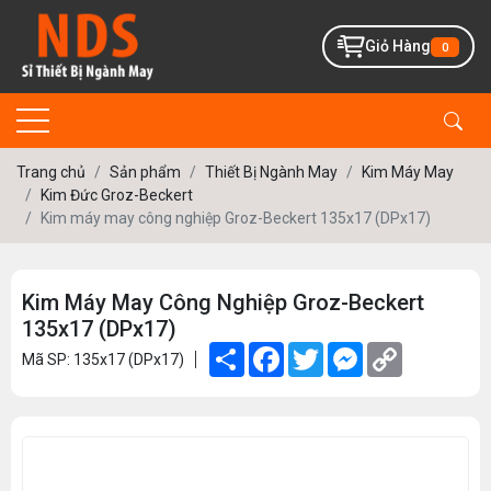
Giỏ Hàng
0
Trang chủ
Sản phẩm
Thiết Bị Ngành May
Kim Máy May
Kim Đức Groz-Beckert
Kim máy may công nghiệp Groz-Beckert 135x17 (DPx17)
Kim Máy May Công Nghiệp Groz-Beckert
135x17 (DPx17)
Share
Facebook
Twitter
Messenger
Copy
Mã SP: 135x17 (DPx17)
Link