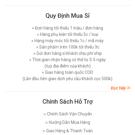
Đăng nhập để xem giá sỉ
Thứ bảy, 29/11/2025
Giá bán lẻ:
7.450.000đ
Quy Định Mua Sỉ
Máy Cắt Vải Viền Là Gì? Lợi Ích Và Ứng Dụng
Trong Ngành May Hiện Nay
MÁY CẮT VẢI ĐỨNG DAYANG CDZ-103 08 INCH
Thứ tư, 26/11/2025
» Đơn hàng tối thiểu 1 triệu / đơn hàng
750W
» Hàng phụ kiện tối thiểu 5c / loại
Nên Chọn Máy Cắt Vải Cầm Tay Hay Máy Cắt
» Hàng máy móc tối thiểu 1c / mã máy
Đăng nhập để xem giá sỉ
Vải Đứng
» Sản phẩm trên 100k tối thiểu 3c
Giá bán lẻ:
7.450.000đ
Thứ năm, 20/11/2025
» Gửi đơn hàng sỉ khách chịu phí ship
» Thời gian nhận hàng có thể từ 3-5 ngày
Các Lỗi Phổ Biến Khi Sử Dụng Máy Cắt Vải
MÁY CẮT VẢI ĐỨNG PHILPS 08 INCH, CÔNG
Đứng Và Cách Khắc Phục
(tuỳ địa điểm của khách)
SUẤT 1600W
Thứ bảy, 15/11/2025
» Giao hàng toàn quốc COD
(Lần đầu tiên giao dịch yêu cầu khách cọc 500k)
Đăng nhập để xem giá sỉ
Top 5 Loại Máy Cắt Vải Cầm Tay Tốt Nhất Hiện
Giá bán lẻ:
10.750.000đ
Đọc tiếp
Nay - Nên Mua Loại Nào ?
Thứ ba, 11/11/2025
Chính Sách Hỗ Trợ
MÁY CẮT VẢI ĐỨNG EASTMAN 627X 08 INCH (
Máy Cắt Vải Đầu Bàn Là Gì? Top 5 Điều Cần Biết
750 W )
Trước Khi Mua Và Sử Dụng
Chính Sách Vận Chuyển
Thứ bảy, 08/11/2025
Đăng nhập để xem giá sỉ
Hướng Dẫn Mua Hàng
Giá bán lẻ:
17.800.000đ
Máy Cắt Dây Đai Tự Động Là Gì? Cách Vận
Giao Hàng & Thanh Toán
Hành Và Lợi Ích