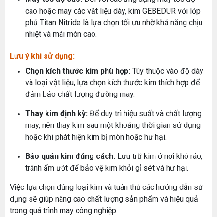
cao hoặc may các vật liệu dày, kim GEBEDUR với lớp
phủ Titan Nitride là lựa chọn tối ưu nhờ khả năng chịu
MÁY MAY BAO CẦM TAY TRỤ ĐỨNG 2 KIM
nhiệt và mài mòn cao.
Đăng nhập để xem giá sỉ
Giá bán lẻ:
Lưu ý khi sử dụng:
Chọn kích thước kim phù hợp:
Tùy thuộc vào độ dày
và loại vật liệu, lựa chọn kích thước kim thích hợp để
Máy May Bao Cầm Tay: Chọn Máy Chạy Pin Hay
MÁY QUẤN DÂY ĐAI TỰ ĐỘNG
đảm bảo chất lượng đường may.
Chạy Điện Tốt Hơn? So Sánh Chi Tiết 2025
Đăng nhập để xem giá sỉ
Thứ tư, 20/11/2024
Thay kim định kỳ:
Để duy trì hiệu suất và chất lượng
Giá bán lẻ:
may, nên thay kim sau một khoảng thời gian sử dụng
Máy May Bao Cầm Tay Chính Hãng – Giá Rẻ,
Bền, Dễ Sử Dụng (Top 3 Nên Mua)
hoặc khi phát hiện kim bị mòn hoặc hư hại.
Thứ tư, 20/11/2024
Bảo quản kim đúng cách:
Lưu trữ kim ở nơi khô ráo,
MÁY CẮT DẢI ĐAI ĐIỆN TỬ TỰ ĐỘNG
Cung cấp hóa chất công nghiệp cho doanh
tránh ẩm ướt để bảo vệ kim khỏi gỉ sét và hư hại.
nghiệp của bạn
Đăng nhập để xem giá sỉ
Giá bán lẻ:
Thứ năm, 24/10/2024
Việc lựa chọn đúng loại kim và tuân thủ các hướng dẫn sử
dụng sẽ giúp nâng cao chất lượng sản phẩm và hiệu quả
Tổ Hợp May Nhỏ Mua Linh Kiện Ngành May Ở
Đâu Giá Rẻ Chất Lượng Uy Tín
trong quá trình may công nghiệp.
Thứ bảy, 08/08/2026