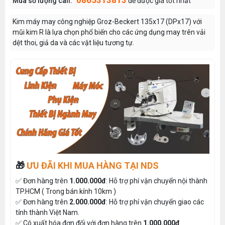
0865313813
Mua số lượng call:
để được giá tốt nhất
Kim máy may công nghiệp Groz-Beckert 135x17 (DPx17) với
mũi kim R là lựa chọn phổ biến cho các ứng dụng may trên vải
dệt thoi, giả da và các vật liệu tương tự.
🎁
ƯU ĐÃI KHI MUA HÀNG TẠI NDS
✅ Đơn hàng trên
1.000.000đ
: Hỗ trợ phí vận chuyển nội thành
TP.HCM ( Trong bán kính 10km )
✅ Đơn hàng trên
2.000.000đ
: Hỗ trợ phí vận chuyển giao các
tỉnh thành Việt Nam.
✅ Có xuất hóa đơn đối với đơn hàng trên
1.000.000đ