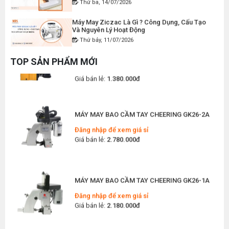
Máy May Ziczac Là Gì ? Công Dụng, Cấu Tạo
Và Nguyên Lý Hoạt Động
MÁY MAY BAO CẦM TAY GK9-500 KHÔNG BÌNH
Thứ bảy, 11/07/2026
DẦU
Hướng Dẫn Cách Vệ Sinh Bàn Ủi Hơi Nước
Đăng nhập để xem giá sỉ
TOP SẢN PHẨM MỚI
Đúng Kỹ Thuật
Giá bán lẻ:
1.380.000đ
Thứ ba, 07/07/2026
Máy Trải Vải Công Nghiệp: Giải Pháp Tự Động
Hóa Giúp Xưởng May Tăng Năng Suất
MÁY MAY BAO CẦM TAY CHEERING GK26-2A
Thứ bảy, 04/07/2026
Đăng nhập để xem giá sỉ
Giá bán lẻ:
2.780.000đ
Top 5 Máy May Gia Đình Đáng Mua Nhất Hiện
Nay 2026
Thứ tư, 01/07/2026
Máy Sang Chỉ Là Gì? Công Dụng, Cấu Tạo Và
MÁY MAY BAO CẦM TAY CHEERING GK26-1A
Nguyên Lý Hoạt Động Chi Tiết
Đăng nhập để xem giá sỉ
Thứ bảy, 27/06/2026
Giá bán lẻ:
2.180.000đ
Hướng Dẫn Cách Sửa Bàn Ủi Hơi Nước Tại Nhà
Chi Tiết
Thứ tư, 24/06/2026