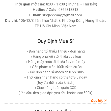
Đăng nhập để xem giá sỉ
Thời gian mở cửa:
8:00 - 17:30 (Thứ hai - Thứ bảy)
Giá bán lẻ:
4.270.000đ
Hướng Dẫn Sử Dụng Máy Cắt Vải Đầu Bàn Chi
Hotline / Zalo:
0865313813
Tiết Đúng Cách Hiệu Quả
E-mail:
singanhmay@gmail.com
Thứ bảy, 29/11/2025
Địa chỉ:
105/12/3 Tân Thới Nhất 8, Phường Đông Hưng Thuận,
MÁY CẮT VẢI ĐẦU BÀN LEJIANG YJ-168D (
TP Hồ Chí Minh, Việt Nam
Máy Cắt Vải Viền Là Gì? Lợi Ích Và Ứng Dụng
NGUYÊN BỘ )
Trong Ngành May Hiện Nay
Đăng nhập để xem giá sỉ
Thứ tư, 26/11/2025
Giá bán lẻ:
7.450.000đ
Quy Định Mua Sỉ
Nên Chọn Máy Cắt Vải Cầm Tay Hay Máy Cắt
Vải Đứng
» Đơn hàng tối thiểu 1 triệu / đơn hàng
Thứ năm, 20/11/2025
MÁY CẮT VẢI ĐỨNG DAYANG CDZ-103 08 INCH
» Hàng phụ kiện tối thiểu 5c / loại
750W
» Hàng máy móc tối thiểu 1c / mã máy
Các Lỗi Phổ Biến Khi Sử Dụng Máy Cắt Vải
Đăng nhập để xem giá sỉ
Đứng Và Cách Khắc Phục
» Sản phẩm trên 100k tối thiểu 3c
Giá bán lẻ:
7.450.000đ
Thứ bảy, 15/11/2025
» Gửi đơn hàng sỉ khách chịu phí ship
» Thời gian nhận hàng có thể từ 3-5 ngày
Top 5 Loại Máy Cắt Vải Cầm Tay Tốt Nhất Hiện
(tuỳ địa điểm của khách)
Nay - Nên Mua Loại Nào ?
MÁY CẮT VẢI ĐỨNG PHILPS 08 INCH, CÔNG
» Giao hàng toàn quốc COD
Thứ ba, 11/11/2025
SUẤT 1600W
(Lần đầu tiên giao dịch yêu cầu khách cọc 500k)
Đăng nhập để xem giá sỉ
Máy Cắt Vải Đầu Bàn Là Gì? Top 5 Điều Cần Biết
Đọc tiếp
Giá bán lẻ:
10.750.000đ
Trước Khi Mua Và Sử Dụng
Thứ bảy, 08/11/2025