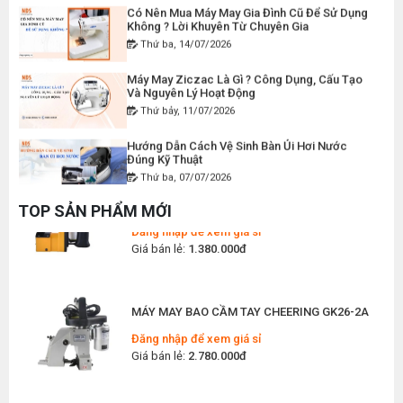
Có Nên Mua Máy May Gia Đình Cũ Để Sử Dụng
Không ? Lời Khuyên Từ Chuyên Gia
Thứ ba, 14/07/2026
MÁY MAY BAO CẦM TAY CHẠY PIN GK9-520
Máy May Ziczac Là Gì ? Công Dụng, Cấu Tạo
Và Nguyên Lý Hoạt Động
Đăng nhập để xem giá sỉ
Thứ bảy, 11/07/2026
Giá bán lẻ:
2.400.000đ
Hướng Dẫn Cách Vệ Sinh Bàn Ủi Hơi Nước
Đúng Kỹ Thuật
Thứ ba, 07/07/2026
MÁY MAY BAO CẦM TAY GK9-500 KHÔNG BÌNH
DẦU
Máy Trải Vải Công Nghiệp: Giải Pháp Tự Động
TOP SẢN PHẨM MỚI
Đăng nhập để xem giá sỉ
Hóa Giúp Xưởng May Tăng Năng Suất
Giá bán lẻ:
1.380.000đ
Thứ bảy, 04/07/2026
Top 5 Máy May Gia Đình Đáng Mua Nhất Hiện
Nay 2026
MÁY MAY BAO CẦM TAY CHEERING GK26-2A
Thứ tư, 01/07/2026
Đăng nhập để xem giá sỉ
Máy Sang Chỉ Là Gì? Công Dụng, Cấu Tạo Và
Giá bán lẻ:
2.780.000đ
Nguyên Lý Hoạt Động Chi Tiết
Thứ bảy, 27/06/2026
Hướng Dẫn Cách Sửa Bàn Ủi Hơi Nước Tại Nhà