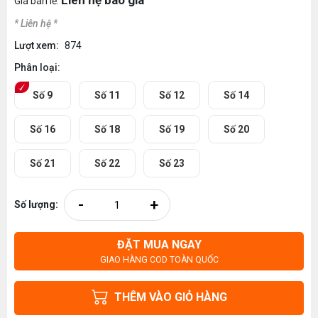
Liên hệ báo giá
Giá bán lẻ:
* Liên hệ *
Lượt xem:
874
Phân loại:
Số 9
Số 11
Số 12
Số 14
Số 16
Số 18
Số 19
Số 20
Số 21
Số 22
Số 23
-
+
Số lượng:
ĐẶT MUA NGAY
GIAO HÀNG COD TOÀN QUỐC
THÊM VÀO GIỎ HÀNG