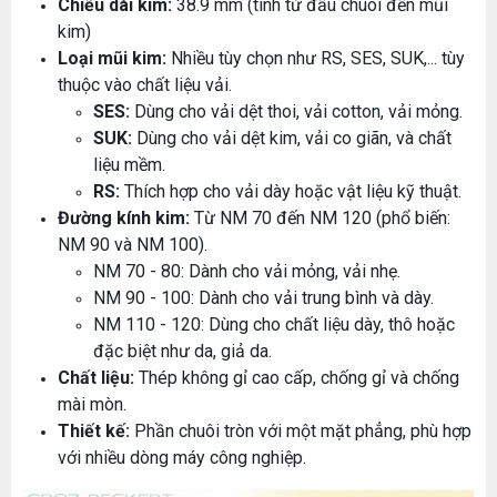
Chiều dài kim:
38.9 mm (tính từ đầu chuôi đến mũi
kim)
Loại mũi kim:
Nhiều tùy chọn như RS, SES, SUK,... tùy
thuộc vào chất liệu vải.
SES:
Dùng cho vải dệt thoi, vải cotton, vải mỏng.
SUK:
Dùng cho vải dệt kim, vải co giãn, và chất
liệu mềm.
RS:
Thích hợp cho vải dày hoặc vật liệu kỹ thuật.
Đường kính kim:
Từ NM 70 đến NM 120 (phổ biến:
NM 90 và NM 100).
NM 70 - 80: Dành cho vải mỏng, vải nhẹ.
NM 90 - 100: Dành cho vải trung bình và dày.
NM 110 - 120: Dùng cho chất liệu dày, thô hoặc
đặc biệt như da, giả da.
Chất liệu:
Thép không gỉ cao cấp, chống gỉ và chống
mài mòn.
Thiết kế:
Phần chuôi tròn với một mặt phẳng, phù hợp
với nhiều dòng máy công nghiệp.