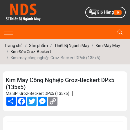
Giỏ Hàng
0
Trang chủ
Sản phẩm
Thiết Bị Ngành May
Kim Máy May
Kim Đức Groz-Beckert
Kim may công nghiệp Groz-Beckert DPx5 (135x5)
Kim May Công Nghiệp Groz-Beckert DPx5
(135x5)
Mã SP: Groz-Beckert DPx5 (135x5)
Share
Facebook
Twitter
Messenger
Copy
Link