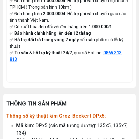
✅ Đơn hàng trên
1.000.000đ
: Hỗ trợ phí vận chuyển nội thành
TP.HCM ( Trong bán kính 10km )
✅ Đơn hàng trên
2.000.000đ
: Hỗ trợ phí vận chuyển giao các
tỉnh thành Việt Nam.
✅ Có xuất hóa đơn đối với đơn hàng trên
1.000.000đ
✅
Bảo hành chính hãng lên đến 12 tháng
✅
Hỗ trợ đổi trả trong vòng 7 ngày
nếu sản phẩm có lỗi kỹ
thuật
✅
Tư vấn & hỗ trợ kỹ thuật 24/7
, qua số Hotline:
0865 313
813
THÔNG TIN SẢN PHẨM
Thông số kỹ thuật kim Groz-Beckert DPx5:
Mã kim:
DPx5 (các mã tương đương: 135x5, 135x7,
134)