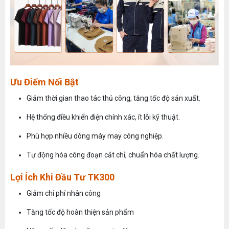
MÁY MAY BAO CẦM TAY TRỤ ĐỨNG 2 KIM
Đăng nhập để xem giá sỉ
Ưu Điểm Nổi Bật
Giá bán lẻ:
Giảm thời gian thao tác thủ công, tăng tốc độ sản xuất.
Hệ thống điều khiển điện chính xác, ít lỗi kỹ thuật.
MÁY QUẤN DÂY ĐAI TỰ ĐỘNG
Máy May Bao Cầm Tay: Chọn Máy Chạy Pin Hay
Phù hợp nhiều dòng máy may công nghiệp.
Chạy Điện Tốt Hơn? So Sánh Chi Tiết 2025
Đăng nhập để xem giá sỉ
Thứ tư, 20/11/2024
Tự động hóa công đoạn cắt chỉ, chuẩn hóa chất lượng.
Giá bán lẻ:
Máy May Bao Cầm Tay Chính Hãng – Giá Rẻ,
Lợi Ích Khi Đầu Tư TK300
Bền, Dễ Sử Dụng (Top 3 Nên Mua)
Thứ tư, 20/11/2024
Giảm chi phí nhân công
MÁY CẮT DẢI ĐAI ĐIỆN TỬ TỰ ĐỘNG
Cung cấp hóa chất công nghiệp cho doanh
Đăng nhập để xem giá sỉ
Tăng tốc độ hoàn thiện sản phẩm
nghiệp của bạn
Giá bán lẻ:
Thứ năm, 24/10/2024