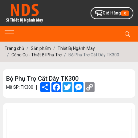
Giỏ Hàng
0
Trang chủ
Sản phẩm
Thiết Bị Ngành May
Công Cụ - Thiết Bị Phụ Trợ
Bộ Phụ Trợ Cắt Dây TK300
Bộ Phụ Trợ Cắt Dây TK300
Share
Facebook
Twitter
Messenger
Copy
Mã SP: TK300
Link