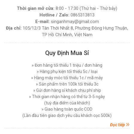
Vải Đứng Phổ Biến Nhất Hiện Nay
MÁY CẮT VẢI ĐẦU BÀN LEJIANG YJ-168D (
Thứ tư, 03/12/2025
Thời gian mở cửa:
8:00 - 17:30 (Thứ hai - Thứ bảy)
NGUYÊN BỘ )
Hotline / Zalo:
0865313813
Hướng Dẫn Sử Dụng Máy Cắt Vải Đầu Bàn Chi
Đăng nhập để xem giá sỉ
E-mail:
singanhmay@gmail.com
Tiết Đúng Cách Hiệu Quả
Giá bán lẻ:
7.450.000đ
Địa chỉ:
105/12/3 Tân Thới Nhất 8, Phường Đông Hưng Thuận,
Thứ bảy, 29/11/2025
TP Hồ Chí Minh, Việt Nam
Máy Cắt Vải Viền Là Gì? Lợi Ích Và Ứng Dụng
Trong Ngành May Hiện Nay
MÁY CẮT VẢI ĐỨNG DAYANG CDZ-103 08 INCH
Thứ tư, 26/11/2025
750W
Quy Định Mua Sỉ
Đăng nhập để xem giá sỉ
Nên Chọn Máy Cắt Vải Cầm Tay Hay Máy Cắt
» Đơn hàng tối thiểu 1 triệu / đơn hàng
Giá bán lẻ:
7.450.000đ
Vải Đứng
» Hàng phụ kiện tối thiểu 5c / loại
Thứ năm, 20/11/2025
» Hàng máy móc tối thiểu 1c / mã máy
MÁY CẮT VẢI ĐỨNG PHILPS 08 INCH, CÔNG
Các Lỗi Phổ Biến Khi Sử Dụng Máy Cắt Vải
» Sản phẩm trên 100k tối thiểu 3c
Đứng Và Cách Khắc Phục
SUẤT 1600W
» Gửi đơn hàng sỉ khách chịu phí ship
Thứ bảy, 15/11/2025
» Thời gian nhận hàng có thể từ 3-5 ngày
Đăng nhập để xem giá sỉ
(tuỳ địa điểm của khách)
Giá bán lẻ:
10.750.000đ
Top 5 Loại Máy Cắt Vải Cầm Tay Tốt Nhất Hiện
» Giao hàng toàn quốc COD
Nay - Nên Mua Loại Nào ?
(Lần đầu tiên giao dịch yêu cầu khách cọc 500k)
Thứ ba, 11/11/2025
MÁY CẮT VẢI ĐỨNG EASTMAN 627X 08 INCH (
Đọc tiếp
750 W )
Máy Cắt Vải Đầu Bàn Là Gì? Top 5 Điều Cần Biết
Trước Khi Mua Và Sử Dụng