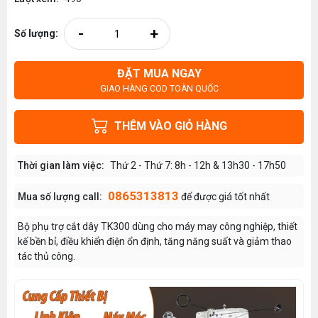
-
+
Số lượng:
ĐẶT MUA NGAY
GIAO HÀNG COD TOÀN QUỐC
THÊM VÀO GIỎ HÀNG
Thời gian làm việc:
Thứ 2 - Thứ 7: 8h - 12h & 13h30 - 17h50
0865313813
Mua số lượng call:
để được giá tốt nhất
Bộ phụ trợ cắt dây TK300 dùng cho máy may công nghiệp, thiết
kế bền bỉ, điều khiển điện ổn định, tăng năng suất và giảm thao
tác thủ công.