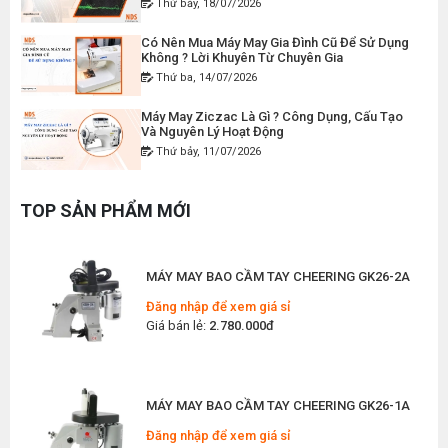
MÁY MAY BAO CẦM TAY CHẠY PIN GK9-520
Có Nên Mua Máy May Gia Đình Cũ Để Sử Dụng
Đăng nhập để xem giá sỉ
Không ? Lời Khuyên Từ Chuyên Gia
Giá bán lẻ:
2.400.000đ
Thứ ba, 14/07/2026
Máy May Ziczac Là Gì ? Công Dụng, Cấu Tạo
Và Nguyên Lý Hoạt Động
MÁY MAY BAO CẦM TAY GK9-500 KHÔNG BÌNH
DẦU
Thứ bảy, 11/07/2026
Đăng nhập để xem giá sỉ
Hướng Dẫn Cách Vệ Sinh Bàn Ủi Hơi Nước
Giá bán lẻ:
1.380.000đ
Đúng Kỹ Thuật
TOP SẢN PHẨM MỚI
Thứ ba, 07/07/2026
Máy Trải Vải Công Nghiệp: Giải Pháp Tự Động
MÁY MAY BAO CẦM TAY CHEERING GK26-2A
Hóa Giúp Xưởng May Tăng Năng Suất
Thứ bảy, 04/07/2026
Đăng nhập để xem giá sỉ
Giá bán lẻ:
2.780.000đ
Top 5 Máy May Gia Đình Đáng Mua Nhất Hiện
Nay 2026
Thứ tư, 01/07/2026
MÁY MAY BAO CẦM TAY CHEERING GK26-1A
Máy Sang Chỉ Là Gì? Công Dụng, Cấu Tạo Và
Nguyên Lý Hoạt Động Chi Tiết
Đăng nhập để xem giá sỉ
Thứ bảy, 27/06/2026
Giá bán lẻ:
2.180.000đ