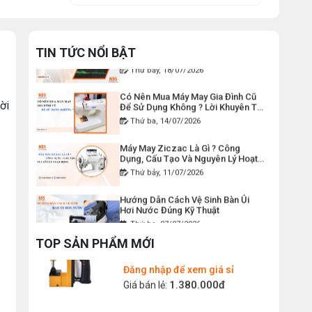
50.000đ
Giá bán lẻ:
Thứ tư, 22/07/2026
Lỗi Máy May Bị Nổi Chỉ Trên: Hướng
DÂY ĐIỆN MÁY CẮT VẢI CẦM
Dẫn Kiểm Tra Và Cách Khắc Phục
TIN TỨC NỔI BẬT
TAY YJ-65
Từ A-Z
Thứ bảy, 18/07/2026
Đăng nhập để xem giá sỉ
Có Nên Mua Máy May Gia Đình Cũ
120.000đ
Giá bán lẻ:
Để Sử Dụng Không ? Lời Khuyên Từ
ời
Chuyên Gia
Thứ ba, 14/07/2026
MÁY MAY BAO CẦM TAY CHẠY
Máy May Ziczac Là Gì ? Công
PIN GK9-520
Dụng, Cấu Tạo Và Nguyên Lý Hoạt
Động
Đăng nhập để xem giá sỉ
Thứ bảy, 11/07/2026
2.400.000đ
Giá bán lẻ:
Hướng Dẫn Cách Vệ Sinh Bàn Ủi
Hơi Nước Đúng Kỹ Thuật
Thứ ba, 07/07/2026
MÁY MAY BAO CẦM TAY GK9-
500 KHÔNG BÌNH DẦU
TOP SẢN PHẨM MỚI
Máy Trải Vải Công Nghiệp: Giải
Pháp Tự Động Hóa Giúp Xưởng
Đăng nhập để xem giá sỉ
May Tăng Năng Suất
Thứ bảy, 04/07/2026
1.380.000đ
Giá bán lẻ:
Top 5 Máy May Gia Đình Đáng Mua
Nhất Hiện Nay 2026
MÁY MAY BAO CẦM TAY