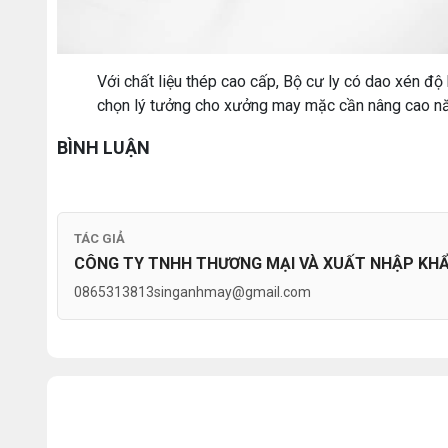
Với chất liệu thép cao cấp, Bộ cư ly có dao xén độ 
chọn lý tưởng cho xưởng may mặc cần nâng cao nă
BÌNH LUẬN
TÁC GIẢ
CÔNG TY TNHH THƯƠNG MẠI VÀ XUẤT NHẬP KHẨU
0865313813
singanhmay@gmail.com