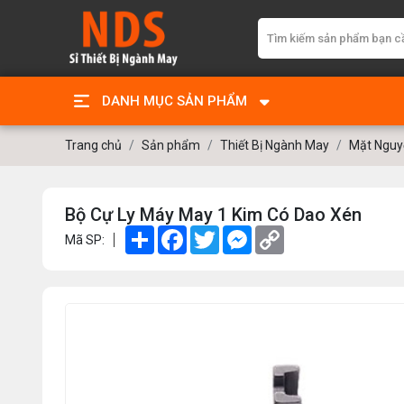
DANH MỤC SẢN PHẨM
Trang chủ
Sản phẩm
Thiết Bị Ngành May
Mặt Nguyệ
Bộ Cự Ly Máy May 1 Kim Có Dao Xén
Share
Facebook
Twitter
Messenger
Copy
Mã SP:
Link