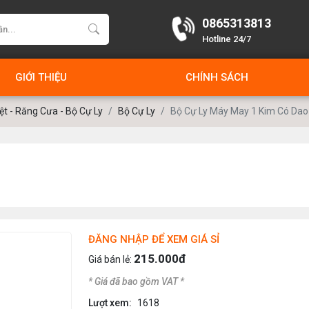
0865313813
Hotline 24/7
GIỚI THIỆU
CHÍNH SÁCH
t - Răng Cưa - Bộ Cự Ly
Bộ Cự Ly
Bộ Cự Ly Máy May 1 Kim Có Dao
ĐĂNG NHẬP ĐỂ XEM GIÁ SỈ
215.000đ
Giá bán lẻ:
* Giá đã bao gồm VAT *
Lượt xem:
1618