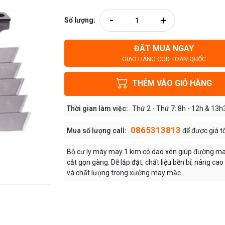
-
+
Số lượng:
ĐẶT MUA NGAY
GIAO HÀNG COD TOÀN QUỐC
THÊM VÀO GIỎ HÀNG
Thời gian làm việc:
Thứ 2 - Thứ 7: 8h - 12h & 13h
0865313813
Mua số lượng call:
để được giá t
Bộ cư ly máy may 1 kim có dao xén giúp đường ma
cắt gọn gàng. Dễ lắp đặt, chất liệu bền bỉ, nâng ca
và chất lượng trong xưởng may mặc.