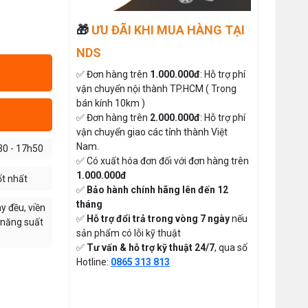
So Sánh Chi Tiết 2025
Thứ tư, 20/11/2024
Đăng nhập để xem giá sỉ
🎁
ƯU ĐÃI KHI MUA HÀNG TẠI
Giá bán lẻ:
Máy May Bao Cầm Tay Chính Hãng
NDS
– Giá Rẻ, Bền, Dễ Sử Dụng (Top 3
Nên Mua)
Thứ tư, 20/11/2024
✅ Đơn hàng trên
1.000.000đ
: Hỗ trợ phí
MÁY CẮT DẢI ĐAI ĐIỆN TỬ TỰ
vận chuyển nội thành TP.HCM ( Trong
Cung cấp hóa chất công nghiệp
ĐỘNG
cho doanh nghiệp của bạn
bán kính 10km )
Đăng nhập để xem giá sỉ
Thứ năm, 24/10/2024
✅ Đơn hàng trên
2.000.000đ
: Hỗ trợ phí
Giá bán lẻ:
vận chuyển giao các tỉnh thành Việt
Hướng Dẫn Cách Sử Dụng Máy May
Nam.
30 - 17h50
Gia Đình Từ A-Z Cho Người Mới
✅ Có xuất hóa đơn đối với đơn hàng trên
Thứ ba, 04/08/2026
ĐÁ MÀI MÁY CẮT VẢI CẦM
1.000.000đ
ốt nhất
TAY ĐĨA DAO 65
✅
Bảo hành chính hãng lên đến 12
Tổ Hợp May Nhỏ Thì Nên Chọn Máy
Cắt Vải Cầm Tay Không ? Phân Tích
tháng
Đăng nhập để xem giá sỉ
y đều, viền
Chi Phí Và Hiệu Quả
Thứ bảy, 01/08/2026
✅
Hỗ trợ đổi trả trong vòng 7 ngày
nếu
49.000đ
Giá bán lẻ:
o năng suất
sản phẩm có lỗi kỹ thuật
Hướng Dẫn Điều Chỉnh Chỉ May Cho
✅
Tư vấn & hỗ trợ kỹ thuật 24/7
, qua số
Máy May Gia Đình Đúng Kỹ Thuật
THAN MÁY CẮT VẢI CẦM TAY
Hotline:
0865 313 813
Thứ hai, 27/07/2026
YJ-65 ( 1 CẶP )
Đăng nhập để xem giá sỉ
Máy Viền Ống Là Gì ? Có Nên Đầu
Tư Cho Xưởng May Không ?