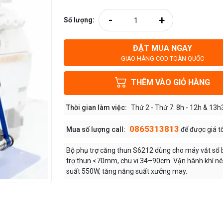
-
+
Số lượng:
ĐẶT MUA NGAY
GIAO HÀNG COD TOÀN QUỐC
THÊM VÀO GIỎ HÀNG
Thời gian làm việc:
Thứ 2 - Thứ 7: 8h - 12h & 13h
0865313813
Mua số lượng call:
để được giá t
Bộ phụ trợ căng thun S6212 dùng cho máy vắt sổ b
trợ thun <70mm, chu vi 34–90cm. Vận hành khí né
suất 550W, tăng năng suất xưởng may.