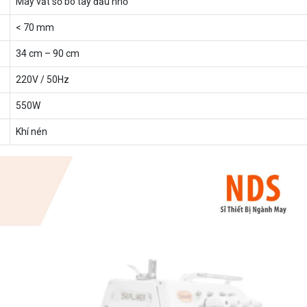
Máy vắt sổ bo tay đầu nhỏ
< 70 mm
34 cm – 90 cm
220V / 50Hz
550W
Khí nén