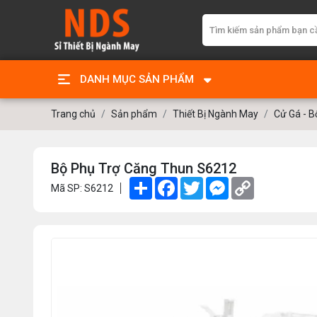
DANH MỤC SẢN PHẨM
Trang chủ
Sản phẩm
Thiết Bị Ngành May
Cử Gá - B
Bộ Phụ Trợ Căng Thun S6212
Share
Facebook
Twitter
Messenger
Copy
Mã SP: S6212
Link