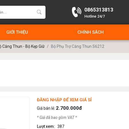
0865313813
Hotline 24/7
GIỚI THIỆU
CHÍNH SÁCH
ộ Căng Thun - Bộ Kẹp Giữ
Bộ Phụ Trợ Căng Thun S6212
ĐĂNG NHẬP ĐỂ XEM GIÁ SỈ
2.700.000đ
Giá bán lẻ:
* Giá đã bao gồm VAT *
Lượt xem:
387