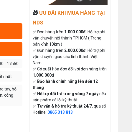
Giá bán lẻ:
Máy May Bao Cầm Tay Chính Hãng
🎁
ƯU ĐÃI KHI MUA HÀNG TẠI
– Giá Rẻ, Bền, Dễ Sử Dụng (Top 3
Nên Mua)
Thứ tư, 20/11/2024
MÁY CẮT DẢI ĐAI ĐIỆN TỬ TỰ
NDS
ĐỘNG
Cung cấp hóa chất công nghiệp
✅ Đơn hàng trên
1.000.000đ
: Hỗ trợ phí
Đăng nhập để xem giá sỉ
cho doanh nghiệp của bạn
vận chuyển nội thành TP.HCM ( Trong
Giá bán lẻ:
Thứ năm, 24/10/2024
bán kính 10km )
✅ Đơn hàng trên
2.000.000đ
: Hỗ trợ phí
Hướng Dẫn Cách Sử Dụng Máy May
vận chuyển giao các tỉnh thành Việt
Gia Đình Từ A-Z Cho Người Mới
ĐÁ MÀI MÁY CẮT VẢI CẦM
Nam.
Thứ ba, 04/08/2026
30 - 17h50
TAY ĐĨA DAO 65
✅ Có xuất hóa đơn đối với đơn hàng trên
Đăng nhập để xem giá sỉ
Tổ Hợp May Nhỏ Thì Nên Chọn Máy
1.000.000đ
ốt nhất
Cắt Vải Cầm Tay Không ? Phân Tích
49.000đ
Giá bán lẻ:
✅
Bảo hành chính hãng lên đến 12
Chi Phí Và Hiệu Quả
Thứ bảy, 01/08/2026
tháng
o tay, hỗ
✅
Hỗ trợ đổi trả trong vòng 7 ngày
nếu
n, công
THAN MÁY CẮT VẢI CẦM TAY
Hướng Dẫn Điều Chỉnh Chỉ May Cho
sản phẩm có lỗi kỹ thuật
Máy May Gia Đình Đúng Kỹ Thuật
YJ-65 ( 1 CẶP )
✅
Tư vấn & hỗ trợ kỹ thuật 24/7
, qua số
Thứ hai, 27/07/2026
Đăng nhập để xem giá sỉ
Hotline:
0865 313 813
50.000đ
Giá bán lẻ:
Máy Viền Ống Là Gì ? Có Nên Đầu
Tư Cho Xưởng May Không ?
Thứ tư, 22/07/2026