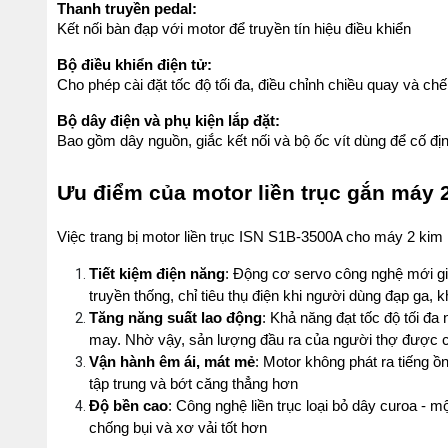
Thanh truyền pedal:
Kết nối bàn đạp với motor để truyền tín hiệu điều khiển
Bộ điều khiển điện tử:
Cho phép cài đặt tốc độ tối đa, điều chỉnh chiều quay và ch
Bộ dây điện và phụ kiện lắp đặt:
Bao gồm dây nguồn, giắc kết nối và bộ ốc vít dùng để cố đ
Ưu điểm của motor liền trục gắn máy 
Việc trang bị motor liền trục ISN S1B-3500A cho máy 2 kim 
Tiết kiệm điện năng
: Động cơ servo công nghệ mới giú
truyền thống, chỉ tiêu thụ điện khi người dùng đạp ga,
Tăng năng suất lao động
: Khả năng đạt tốc độ tối đa
may. Nhờ vậy, sản lượng đầu ra của người thợ được cải
Vận hành êm ái, mát mẻ
: Motor không phát ra tiếng ồ
tập trung và bớt căng thẳng hơn
Độ bền cao
: Công nghệ liền trục loại bỏ dây curoa - 
chống bụi và xơ vải tốt hơn 