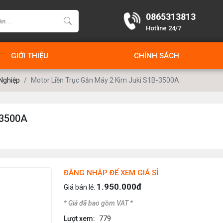
0865313813
Hotline 24/7
GIỚI THIỆU
CHÍNH SÁCH
Nghiệp
Motor Liền Trục Gắn Máy 2 Kim Juki S1B-3500A
-3500A
ĐĂNG NHẬP ĐỂ XEM GIÁ SỈ
1.950.000đ
Giá bán lẻ:
* Giá đã bao gồm VAT *
Lượt xem:
779