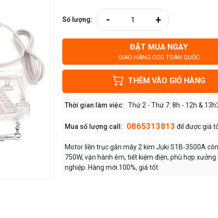
-
+
Số lượng:
ĐẶT MUA NGAY
GIAO HÀNG COD TOÀN QUỐC
THÊM VÀO GIỎ HÀNG
Thời gian làm việc:
Thứ 2 - Thứ 7: 8h - 12h & 13h
0865313813
Mua số lượng call:
để được giá t
Motor liền trục gắn máy 2 kim Juki S1B-3500A cô
750W, vận hành êm, tiết kiệm điện, phù hợp xưởn
nghiệp. Hàng mới 100%, giá tốt