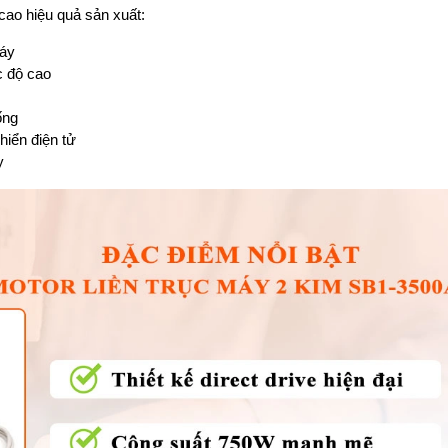
cao hiệu quả sản xuất:
máy
c độ cao
ống
hiển điện tử
y