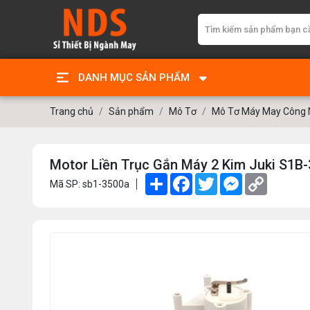
DANH MỤC SẢN PHẨM
Trang chủ
Sản phẩm
Mô Tơ
Mô Tơ Máy May Công 
Motor Liền Trục Gắn Máy 2 Kim Juki S1B
Share
Facebook
Twitter
Messenger
Copy
Mã SP: sb1-3500a
Link