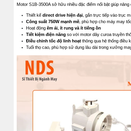
Motor S1B-3500A sở hữu nhiều đặc điểm nổi bật giúp nâng 
Thiết kế 
direct drive hiện đại
, gắn trực tiếp vào trục 
Công suất 750W mạnh mẽ
, phù hợp cho máy may tố
Hoạt động 
êm ái, ít rung và ít tiếng ồn
Tiết kiệm điện năng
 so với motor dây curoa truyền th
Điều chỉnh tốc độ linh hoạt
 thông qua hệ thống điều k
Tuổi thọ cao, phù hợp sử dụng lâu dài trong xưởng ma