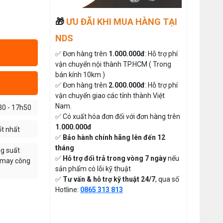
So Sánh Chi Tiết 2025
Đăng nhập để xem giá sỉ
Thứ tư, 20/11/2024
Giá bán lẻ:
🎁
ƯU ĐÃI KHI MUA HÀNG TẠI
Máy May Bao Cầm Tay Chính Hãng
– Giá Rẻ, Bền, Dễ Sử Dụng (Top 3
NDS
Nên Mua)
Thứ tư, 20/11/2024
MÁY CẮT DẢI ĐAI ĐIỆN TỬ TỰ
✅ Đơn hàng trên
1.000.000đ
: Hỗ trợ phí
ĐỘNG
Cung cấp hóa chất công nghiệp
vận chuyển nội thành TP.HCM ( Trong
cho doanh nghiệp của bạn
Đăng nhập để xem giá sỉ
bán kính 10km )
Thứ năm, 24/10/2024
Giá bán lẻ:
✅ Đơn hàng trên
2.000.000đ
: Hỗ trợ phí
vận chuyển giao các tỉnh thành Việt
Hướng Dẫn Cách Sử Dụng Máy May
Gia Đình Từ A-Z Cho Người Mới
Nam.
30 - 17h50
ĐÁ MÀI MÁY CẮT VẢI CẦM
Thứ ba, 04/08/2026
✅ Có xuất hóa đơn đối với đơn hàng trên
TAY ĐĨA DAO 65
1.000.000đ
ốt nhất
Tổ Hợp May Nhỏ Thì Nên Chọn Máy
Đăng nhập để xem giá sỉ
✅
Bảo hành chính hãng lên đến 12
Cắt Vải Cầm Tay Không ? Phân Tích
49.000đ
Giá bán lẻ:
Chi Phí Và Hiệu Quả
tháng
Thứ bảy, 01/08/2026
ng suất
✅
Hỗ trợ đổi trả trong vòng 7 ngày
nếu
g may công
sản phẩm có lỗi kỹ thuật
Hướng Dẫn Điều Chỉnh Chỉ May Cho
THAN MÁY CẮT VẢI CẦM TAY
Máy May Gia Đình Đúng Kỹ Thuật
✅
Tư vấn & hỗ trợ kỹ thuật 24/7
, qua số
YJ-65 ( 1 CẶP )
Thứ hai, 27/07/2026
Hotline:
0865 313 813
Đăng nhập để xem giá sỉ
Máy Viền Ống Là Gì ? Có Nên Đầu
50.000đ
Giá bán lẻ:
Tư Cho Xưởng May Không ?
Thứ tư, 22/07/2026