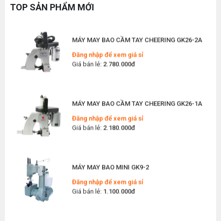
Hóa Giúp Xưởng May Tăng Năng Suất
Giá bán lẻ:
1.380.000đ
TOP SẢN PHẨM MỚI
Thứ bảy, 04/07/2026
Top 5 Máy May Gia Đình Đáng Mua Nhất Hiện
MÁY MAY BAO CẦM TAY CHEERING GK26-2A
Nay 2026
Thứ tư, 01/07/2026
Đăng nhập để xem giá sỉ
Giá bán lẻ:
2.780.000đ
Máy Sang Chỉ Là Gì? Công Dụng, Cấu Tạo Và
Nguyên Lý Hoạt Động Chi Tiết
Thứ bảy, 27/06/2026
MÁY MAY BAO CẦM TAY CHEERING GK26-1A
Hướng Dẫn Cách Sửa Bàn Ủi Hơi Nước Tại Nhà
Chi Tiết
Đăng nhập để xem giá sỉ
Thứ tư, 24/06/2026
Giá bán lẻ:
2.180.000đ
Máy Khoan Lấy Dấu Vải Là Gì? Hướng Dẫn Chọn
Mua Cho Xưởng May Hiệu Quả
Thứ ba, 16/06/2026
MÁY MAY BAO MINI GK9-2
Các Thiết Bị May Chuyên Dụng Nào Cần Thiết
Đăng nhập để xem giá sỉ
Khi Mở Xưởng May Giày Dép
Giá bán lẻ:
1.100.000đ
Thứ bảy, 13/06/2026
Cách Phân Biệt Máy Vắt Sổ Siruba Hàng Nhái