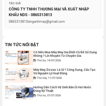
THAN MÁY CẮT VẢI CẦM TAY YJ-65 ( 1 CẶP )
TÁC GIẢ
Gia Đình Đúng Kỹ Thuật
Thứ hai, 27/07/2026
CÔNG TY TNHH THƯƠNG MẠI VÀ XUẤT NHẬP
Đăng nhập để xem giá sỉ
KHẨU NDS - 0865313813
Giá bán lẻ:
50.000đ
Máy Viền Ống Là Gì ? Có Nên Đầu Tư Cho
Xưởng May Không ?
0865313813
singanhmay@gmail.com
Thứ tư, 22/07/2026
DÂY ĐIỆN MÁY CẮT VẢI CẦM TAY YJ-65
Lỗi Máy May Bị Nổi Chỉ Trên: Hướng Dẫn Kiểm
Tra Và Cách Khắc Phục Từ A-Z
Đăng nhập để xem giá sỉ
Thứ bảy, 18/07/2026
TIN TỨC NỔI BẬT
Giá bán lẻ:
120.000đ
Có Nên Mua Máy May Gia Đình Cũ Để Sử Dụng
Không ? Lời Khuyên Từ Chuyên Gia
Thứ ba, 14/07/2026
MÁY MAY BAO CẦM TAY CHẠY PIN GK9-520
Máy May Ziczac Là Gì ? Công Dụng, Cấu Tạo
Đăng nhập để xem giá sỉ
Và Nguyên Lý Hoạt Động
Giá bán lẻ:
2.400.000đ
Thứ bảy, 11/07/2026
Hướng Dẫn Cách Vệ Sinh Bàn Ủi Hơi Nước
Đúng Kỹ Thuật
MÁY MAY BAO CẦM TAY GK9-500 KHÔNG BÌNH
Thứ ba, 07/07/2026
DẦU
Đăng nhập để xem giá sỉ
Máy Trải Vải Công Nghiệp: Giải Pháp Tự Động