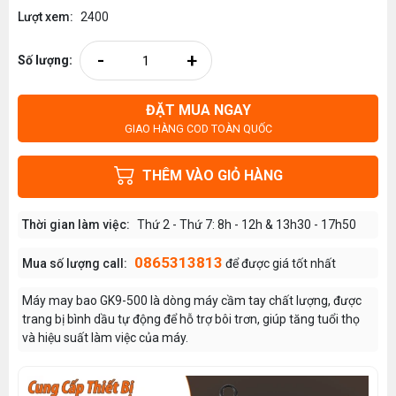
Lượt xem:
2400
-
+
Số lượng:
ĐẶT MUA NGAY
GIAO HÀNG COD TOÀN QUỐC
THÊM VÀO GIỎ HÀNG
Thời gian làm việc:
Thứ 2 - Thứ 7: 8h - 12h & 13h30 - 17h50
0865313813
Mua số lượng call:
để được giá tốt nhất
Máy may bao GK9-500 là dòng máy cầm tay chất lượng, được
trang bị bình dầu tự động để hỗ trợ bôi trơn, giúp tăng tuổi thọ
và hiệu suất làm việc của máy.