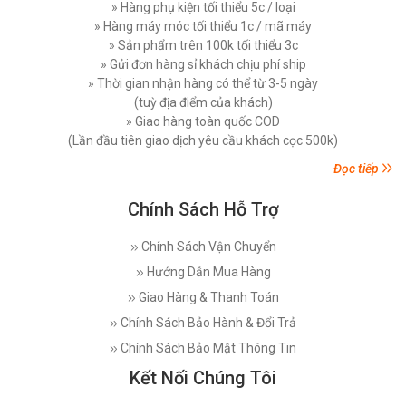
» Hàng phụ kiện tối thiểu 5c / loại
Đăng nhập để xem giá sỉ
Các Lỗi Phổ Biến Khi Sử Dụng Máy Cắt Vải
» Hàng máy móc tối thiểu 1c / mã máy
Đứng Và Cách Khắc Phục
Giá bán lẻ:
7.450.000đ
» Sản phẩm trên 100k tối thiểu 3c
Thứ bảy, 15/11/2025
» Gửi đơn hàng sỉ khách chịu phí ship
» Thời gian nhận hàng có thể từ 3-5 ngày
Top 5 Loại Máy Cắt Vải Cầm Tay Tốt Nhất Hiện
MÁY CẮT VẢI ĐỨNG PHILPS 08 INCH, CÔNG
Nay - Nên Mua Loại Nào ?
(tuỳ địa điểm của khách)
SUẤT 1600W
Thứ ba, 11/11/2025
» Giao hàng toàn quốc COD
Đăng nhập để xem giá sỉ
(Lần đầu tiên giao dịch yêu cầu khách cọc 500k)
Giá bán lẻ:
10.750.000đ
Máy Cắt Vải Đầu Bàn Là Gì? Top 5 Điều Cần Biết
Trước Khi Mua Và Sử Dụng
Đọc tiếp
Thứ bảy, 08/11/2025
Chính Sách Hỗ Trợ
MÁY CẮT VẢI ĐỨNG EASTMAN 627X 08 INCH (
Máy Cắt Dây Đai Tự Động Là Gì? Cách Vận
750 W )
Hành Và Lợi Ích
Chính Sách Vận Chuyển
Thứ bảy, 25/10/2025
Đăng nhập để xem giá sỉ
Giá bán lẻ:
17.800.000đ
Hướng Dẫn Mua Hàng
So Sánh Máy Khâu Bao Cầm Tay Dùng Điện Và
Dùng Pin – Nên Chọn Loại Nào?
Giao Hàng & Thanh Toán
Thứ bảy, 04/10/2025
Chính Sách Bảo Hành & Đổi Trả
MÁY CẮT VẢI ĐỨNG DAYANG CDZ-103 10 INCH
750W
Chính Sách Bảo Mật Thông Tin
So Sánh Máy Khâu Bao Có Bình Dầu Và Không
Bình Dầu – Nên Chọn Loại Nào?
Đăng nhập để xem giá sỉ
Kết Nối Chúng Tôi
Thứ tư, 24/09/2025
Giá bán lẻ:
7.750.000đ