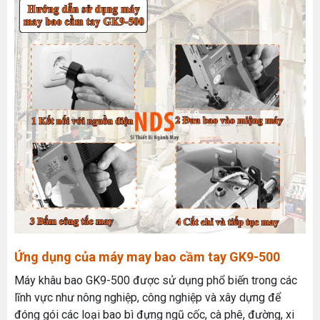
Ứng dụng của máy may bao cầm tay GK9-500
Máy khâu bao GK9-500 được sử dụng phổ biến trong các
MÁY MAY BAO CẦM TAY TRỤ ĐỨNG 2 KIM
lĩnh vực như nông nghiệp, công nghiệp và xây dựng để
Đăng nhập để xem giá sỉ
đóng gói các loại bao bì đựng ngũ cốc, cà phê, đường, xi
Giá bán lẻ: