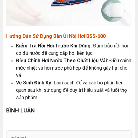
MÁY QUẤN DÂY ĐAI TỰ ĐỘNG
Máy May Bao Cầm Tay: Chọn Máy Chạy Pin Hay
Chạy Điện Tốt Hơn? So Sánh Chi Tiết 2025
Đăng nhập để xem giá sỉ
Thứ tư, 20/11/2024
Giá bán lẻ:
Hướng Dẫn Sử Dụng Bàn Ủi Nồi Hơi BSS-600
Máy May Bao Cầm Tay Chính Hãng – Giá Rẻ,
Kiểm Tra Nồi Hơi Trước Khi Dùng:
Đảm bảo nồi hơi
Bền, Dễ Sử Dụng (Top 3 Nên Mua)
có đủ nước để cung cấp hơi liên tục.
Thứ tư, 20/11/2024
MÁY CẮT DẢI ĐAI ĐIỆN TỬ TỰ ĐỘNG
Điều Chỉnh Hơi Nước Theo Chất Liệu Vải:
Điều chỉnh
Cung cấp hóa chất công nghiệp cho doanh
mức nhiệt và hơi nước phù hợp để không gây hại cho
Đăng nhập để xem giá sỉ
nghiệp của bạn
Giá bán lẻ:
vải.
Thứ năm, 24/10/2024
Vệ Sinh Định Kỳ:
Làm sạch đế và các bộ phận liên
Hướng Dẫn Cách Sử Dụng Máy May Gia Đình
quan sau khi sử dụng để duy trì hiệu suất và tuổi thọ
Từ A-Z Cho Người Mới
sản phẩm.
ĐÁ MÀI MÁY CẮT VẢI CẦM TAY ĐĨA DAO 65
Thứ ba, 04/08/2026
Đăng nhập để xem giá sỉ
BÌNH LUẬN
Tổ Hợp May Nhỏ Thì Nên Chọn Máy Cắt Vải
Giá bán lẻ:
49.000đ
Cầm Tay Không ? Phân Tích Chi Phí Và Hiệu
Quả
Thứ bảy, 01/08/2026
Hướng Dẫn Điều Chỉnh Chỉ May Cho Máy May