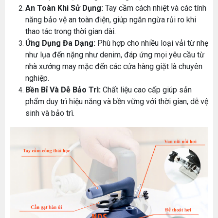
An Toàn Khi Sử Dụng:
Tay cầm cách nhiệt và các tính
năng bảo vệ an toàn điện, giúp ngăn ngừa rủi ro khi
thao tác trong thời gian dài.
Ứng Dụng Đa Dạng:
Phù hợp cho nhiều loại vải từ nhẹ
như lụa đến nặng như denim, đáp ứng mọi yêu cầu từ
nhà xưởng may mặc đến các cửa hàng giặt là chuyên
nghiệp.
Bền Bỉ Và Dễ Bảo Trì:
Chất liệu cao cấp giúp sản
phẩm duy trì hiệu năng và bền vững với thời gian, dễ vệ
sinh và bảo trì.
MÁY MAY BAO CẦM TAY TRỤ ĐỨNG 2 KIM
Đăng nhập để xem giá sỉ
Giá bán lẻ: