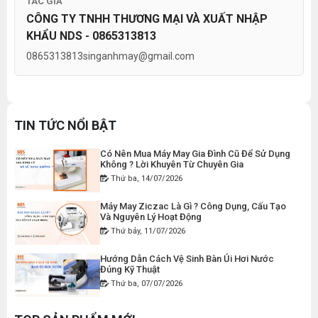
THAN MÁY CẮT VẢI CẦM TAY YJ-65 ( 1 CẶP )
TÁC GIẢ
Gia Đình Đúng Kỹ Thuật
Thứ hai, 27/07/2026
CÔNG TY TNHH THƯƠNG MẠI VÀ XUẤT NHẬP
Đăng nhập để xem giá sỉ
KHẨU NDS - 0865313813
Giá bán lẻ:
50.000đ
Máy Viền Ống Là Gì ? Có Nên Đầu Tư Cho
Xưởng May Không ?
0865313813
singanhmay@gmail.com
Thứ tư, 22/07/2026
DÂY ĐIỆN MÁY CẮT VẢI CẦM TAY YJ-65
Lỗi Máy May Bị Nổi Chỉ Trên: Hướng Dẫn Kiểm
Tra Và Cách Khắc Phục Từ A-Z
Đăng nhập để xem giá sỉ
Thứ bảy, 18/07/2026
TIN TỨC NỔI BẬT
Giá bán lẻ:
120.000đ
Có Nên Mua Máy May Gia Đình Cũ Để Sử Dụng
Không ? Lời Khuyên Từ Chuyên Gia
Thứ ba, 14/07/2026
MÁY MAY BAO CẦM TAY CHẠY PIN GK9-520
Máy May Ziczac Là Gì ? Công Dụng, Cấu Tạo
Đăng nhập để xem giá sỉ
Và Nguyên Lý Hoạt Động
Giá bán lẻ:
2.400.000đ
Thứ bảy, 11/07/2026
Hướng Dẫn Cách Vệ Sinh Bàn Ủi Hơi Nước
Đúng Kỹ Thuật
MÁY MAY BAO CẦM TAY GK9-500 KHÔNG BÌNH
Thứ ba, 07/07/2026
DẦU
Đăng nhập để xem giá sỉ
Máy Trải Vải Công Nghiệp: Giải Pháp Tự Động
Hóa Giúp Xưởng May Tăng Năng Suất
Giá bán lẻ:
1.380.000đ