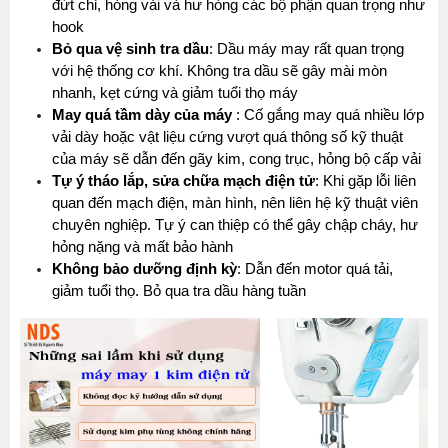
đứt chỉ, hỏng vải và hư hỏng các bộ phận quan trọng như 
hook
Bỏ qua vệ sinh tra dầu
: Dầu máy may rất quan trọng 
với hệ thống cơ khí. Không tra dầu sẽ gây mài mòn 
nhanh, kẹt cứng và giảm tuổi thọ máy
May quá tầm dày của máy
 : Cố gắng may quá nhiều lớp 
vải dày hoặc vật liệu cứng vượt quá thông số kỹ thuật 
của máy sẽ dẫn đến gãy kim, cong trục, hỏng bộ cấp vải
Tự ý tháo lắp, sửa chữa mạch điện tử
: Khi gặp lỗi liên 
quan đến mạch điện, màn hình, nên liên hệ kỹ thuật viên 
chuyên nghiệp. Tự ý can thiệp có thể gây chập cháy, hư 
hỏng nặng và mất bảo hành
Không bảo dưỡng định kỳ
: Dẫn đến motor quá tải, 
giảm tuổi thọ. Bỏ qua tra dầu hàng tuần