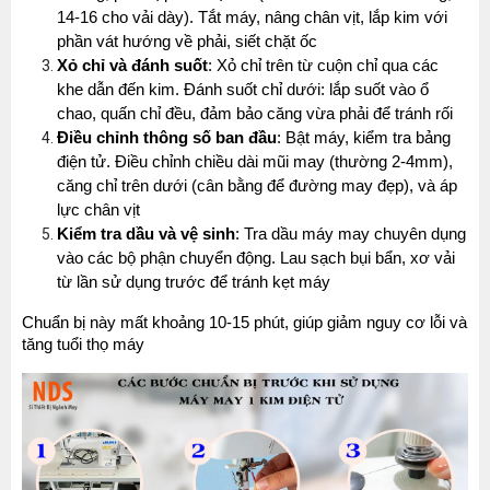
14-16 cho vải dày). Tắt máy, nâng chân vịt, lắp kim với 
phần vát hướng về phải, siết chặt ốc
Xỏ chỉ và đánh suốt
: Xỏ chỉ trên từ cuộn chỉ qua các 
khe dẫn đến kim. Đánh suốt chỉ dưới: lắp suốt vào ổ 
chao, quấn chỉ đều, đảm bảo căng vừa phải để tránh rối
Điều chỉnh thông số ban đầu
: Bật máy, kiểm tra bảng 
điện tử. Điều chỉnh chiều dài mũi may (thường 2-4mm), 
căng chỉ trên dưới (cân bằng để đường may đẹp), và áp 
lực chân vịt
Kiểm tra dầu và vệ sinh
: Tra dầu máy may chuyên dụng 
vào các bộ phận chuyển động. Lau sạch bụi bẩn, xơ vải 
từ lần sử dụng trước để tránh kẹt máy
Chuẩn bị này mất khoảng 10-15 phút, giúp giảm nguy cơ lỗi và 
tăng tuổi thọ máy