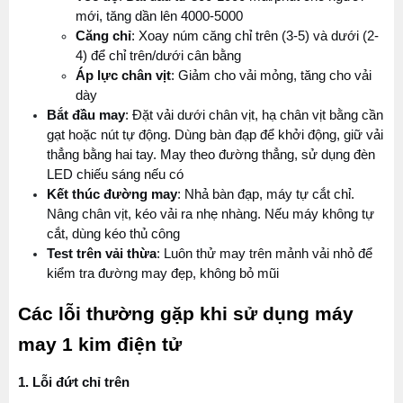
mới, tăng dần lên 4000-5000
Căng chỉ
: Xoay núm căng chỉ trên (3-5) và dưới (2-
4) để chỉ trên/dưới cân bằng
Áp lực chân vịt
: Giảm cho vải mỏng, tăng cho vải 
dày
Bắt đầu may
: Đặt vải dưới chân vịt, hạ chân vịt bằng cần 
gạt hoặc nút tự động. Dùng bàn đạp để khởi động, giữ vải 
thẳng bằng hai tay. May theo đường thẳng, sử dụng đèn 
LED chiếu sáng nếu có
Kết thúc đường may
: Nhả bàn đạp, máy tự cắt chỉ. 
Nâng chân vịt, kéo vải ra nhẹ nhàng. Nếu máy không tự 
cắt, dùng kéo thủ công
Test trên vải thừa
: Luôn thử may trên mảnh vải nhỏ để 
kiểm tra đường may đẹp, không bỏ mũi
Các lỗi thường gặp khi sử dụng máy 
may 1 kim điện tử
1. Lỗi đứt chỉ trên