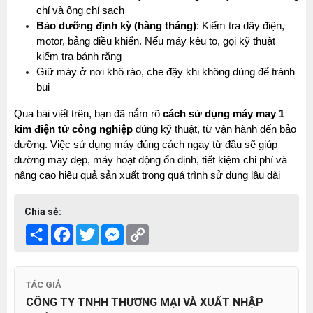
chỉ và ống chỉ sạch
Bảo dưỡng định kỳ (hàng tháng)
: Kiểm tra dây điện, 
motor, bảng điều khiển. Nếu máy kêu to, gọi kỹ thuật 
kiểm tra bánh răng
Giữ máy ở nơi khô ráo, che đậy khi không dùng để tránh 
bụi
Qua bài viết trên, bạn đã nắm rõ 
cách sử dụng máy may 1 
kim điện tử công nghiệp 
đúng kỹ thuật, từ vận hành đến bảo 
dưỡng. Việc sử dụng máy đúng cách ngay từ đầu sẽ giúp 
đường may đẹp, máy hoạt động ổn định, tiết kiệm chi phí và 
nâng cao hiệu quả sản xuất trong quá trình sử dụng lâu dài
Chia sẻ:
Share
Facebook
Twitter
Messenger
Copy
Link
TÁC GIẢ
CÔNG TY TNHH THƯƠNG MẠI VÀ XUẤT NHẬP