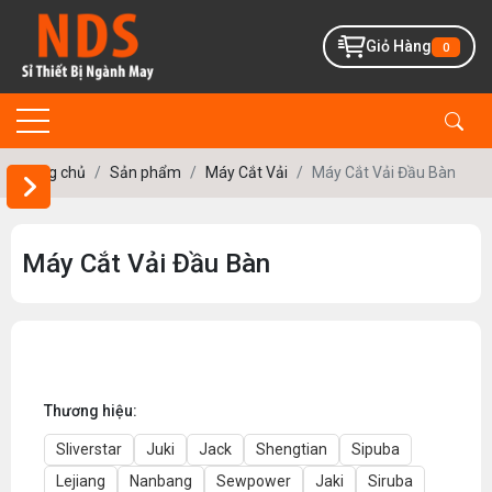
Giỏ Hàng
0
Trang chủ
Sản phẩm
Máy Cắt Vải
Máy Cắt Vải Đầu Bàn
0 VND
1 000 000 VND
Máy Cắt Vải Đầu Bàn
LỌC
Thương hiệu:
Sliverstar
Juki
Jack
Shengtian
Sipuba
Lejiang
Nanbang
Sewpower
Jaki
Siruba