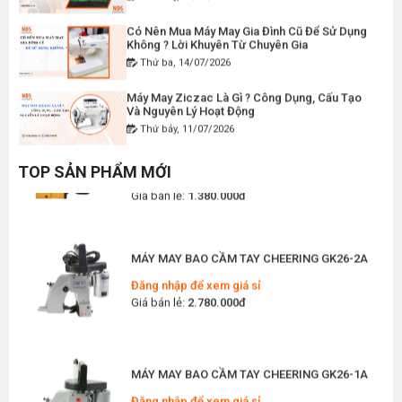
MÁY MAY BAO CẦM TAY CHẠY PIN GK9-520
Có Nên Mua Máy May Gia Đình Cũ Để Sử Dụng
Đăng nhập để xem giá sỉ
Không ? Lời Khuyên Từ Chuyên Gia
Giá bán lẻ:
2.400.000đ
Thứ ba, 14/07/2026
Máy May Ziczac Là Gì ? Công Dụng, Cấu Tạo
Và Nguyên Lý Hoạt Động
MÁY MAY BAO CẦM TAY GK9-500 KHÔNG BÌNH
Thứ bảy, 11/07/2026
DẦU
Hướng Dẫn Cách Vệ Sinh Bàn Ủi Hơi Nước
Đăng nhập để xem giá sỉ
Đúng Kỹ Thuật
TOP SẢN PHẨM MỚI
Giá bán lẻ:
1.380.000đ
Thứ ba, 07/07/2026
Máy Trải Vải Công Nghiệp: Giải Pháp Tự Động
Hóa Giúp Xưởng May Tăng Năng Suất
MÁY MAY BAO CẦM TAY CHEERING GK26-2A
Thứ bảy, 04/07/2026
Đăng nhập để xem giá sỉ
Giá bán lẻ:
2.780.000đ
Top 5 Máy May Gia Đình Đáng Mua Nhất Hiện
Nay 2026
Thứ tư, 01/07/2026
MÁY MAY BAO CẦM TAY CHEERING GK26-1A
Máy Sang Chỉ Là Gì? Công Dụng, Cấu Tạo Và
Nguyên Lý Hoạt Động Chi Tiết
Đăng nhập để xem giá sỉ
Thứ bảy, 27/06/2026
Giá bán lẻ:
2.180.000đ