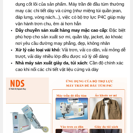
dụng cốt lõi của sản phẩm. Máy trần đè đầu túm thường 
may các chi tiết dày và cứng (như miệng túi quần jean, 
đáp lưng, vòng nách...), việc có bộ trợ lực P4C giúp máy 
vận hành trơn chu, êm ái hơn hẳn
Dây chuyền sản xuất hàng may mặc cao cấp
: Đặc biệt 
phù hợp cho sản xuất sơ mi, quần tây, jacket, áo khoác 
nơi yêu cầu đường may phẳng, đẹp, không nhăn
Xử lý các loại vải khó
: Vải trơn, vải co dãn, vải mỏng dễ 
trượt, vải dày nhiều lớp đều được xử lý dễ dàng
Nhà máy sản xuất giày da, túi xách
: Cần độ chính xác 
cao khi nối các chi tiết vật liệu cứng và dày