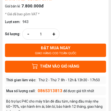
7.800.000đ
Giá bán lẻ:
* Giá đã bao gồm VAT *
Lượt xem:
943
-
+
Số lượng:
ĐẶT MUA NGAY
GIAO HÀNG COD TOÀN QUỐC
THÊM VÀO GIỎ HÀNG
Thời gian làm việc:
Thứ 2 - Thứ 7: 8h - 12h & 13h30 - 17h50
0865313813
Mua số lượng call:
để được giá tốt nhất
Bộ trợ lực P4C cho máy trần đè đầu túm, nâng đầu máy nhẹ
60–70%, vận hành êm ái, bền bỉ, bảo hành 12 tháng, giao hàng