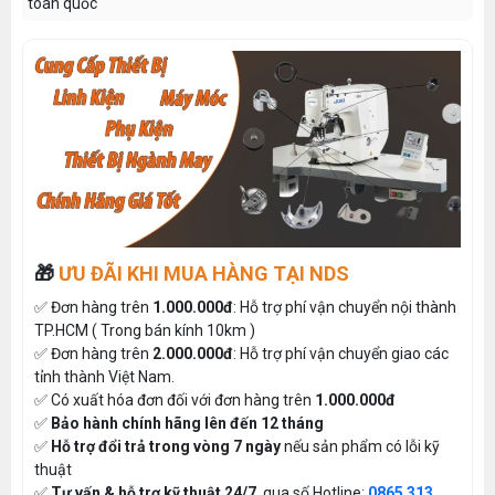
toàn quốc
🎁
ƯU ĐÃI KHI MUA HÀNG TẠI NDS
✅ Đơn hàng trên
1.000.000đ
: Hỗ trợ phí vận chuyển nội thành
TP.HCM ( Trong bán kính 10km )
✅ Đơn hàng trên
2.000.000đ
: Hỗ trợ phí vận chuyển giao các
tỉnh thành Việt Nam.
✅ Có xuất hóa đơn đối với đơn hàng trên
1.000.000đ
✅
Bảo hành chính hãng lên đến 12 tháng
✅
Hỗ trợ đổi trả trong vòng 7 ngày
nếu sản phẩm có lỗi kỹ
thuật
✅
Tư vấn & hỗ trợ kỹ thuật 24/7
, qua số Hotline:
0865 313