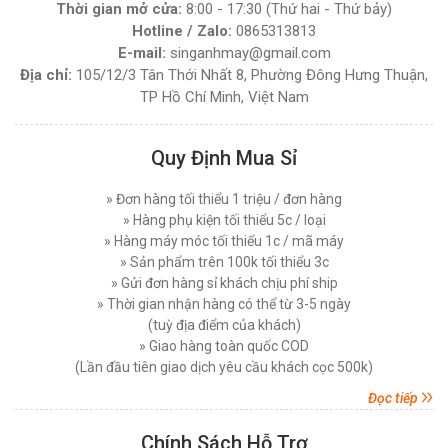
Thời gian mở cửa:
8:00 - 17:30 (Thứ hai - Thứ bảy)
Thứ tư, 03/12/2025
MÁY CẮT VẢI ĐẦU BÀN LEJIANG YJ-168D (
Hotline / Zalo:
0865313813
NGUYÊN BỘ )
Hướng Dẫn Sử Dụng Máy Cắt Vải Đầu Bàn Chi
E-mail:
singanhmay@gmail.com
Tiết Đúng Cách Hiệu Quả
Đăng nhập để xem giá sỉ
Địa chỉ:
105/12/3 Tân Thới Nhất 8, Phường Đông Hưng Thuận,
Thứ bảy, 29/11/2025
Giá bán lẻ:
7.450.000đ
TP Hồ Chí Minh, Việt Nam
Máy Cắt Vải Viền Là Gì? Lợi Ích Và Ứng Dụng
Trong Ngành May Hiện Nay
MÁY CẮT VẢI ĐỨNG DAYANG CDZ-103 08 INCH
Quy Định Mua Sỉ
Thứ tư, 26/11/2025
750W
Nên Chọn Máy Cắt Vải Cầm Tay Hay Máy Cắt
» Đơn hàng tối thiểu 1 triệu / đơn hàng
Đăng nhập để xem giá sỉ
Vải Đứng
Giá bán lẻ:
7.450.000đ
» Hàng phụ kiện tối thiểu 5c / loại
Thứ năm, 20/11/2025
» Hàng máy móc tối thiểu 1c / mã máy
» Sản phẩm trên 100k tối thiểu 3c
Các Lỗi Phổ Biến Khi Sử Dụng Máy Cắt Vải
MÁY CẮT VẢI ĐỨNG PHILPS 08 INCH, CÔNG
» Gửi đơn hàng sỉ khách chịu phí ship
Đứng Và Cách Khắc Phục
SUẤT 1600W
» Thời gian nhận hàng có thể từ 3-5 ngày
Thứ bảy, 15/11/2025
(tuỳ địa điểm của khách)
Đăng nhập để xem giá sỉ
Top 5 Loại Máy Cắt Vải Cầm Tay Tốt Nhất Hiện
» Giao hàng toàn quốc COD
Giá bán lẻ:
10.750.000đ
Nay - Nên Mua Loại Nào ?
(Lần đầu tiên giao dịch yêu cầu khách cọc 500k)
Thứ ba, 11/11/2025
Đọc tiếp
MÁY CẮT VẢI ĐỨNG EASTMAN 627X 08 INCH (
Máy Cắt Vải Đầu Bàn Là Gì? Top 5 Điều Cần Biết
750 W )
Trước Khi Mua Và Sử Dụng
Chính Sách Hỗ Trợ