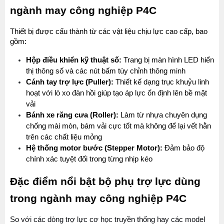
ngành may công nghiệp P4C
Thiết bị được cấu thành từ các vật liệu chịu lực cao cấp, bao 
gồm:
Hộp điều khiển kỹ thuật số:
 Trang bị màn hình LED hiển 
thị thông số và các nút bấm tùy chỉnh thông minh
Cánh tay trợ lực (Puller):
 Thiết kế dạng trục khuỷu linh 
hoạt với lò xo đàn hồi giúp tạo áp lực ổn định lên bề mặt 
vải
Bánh xe răng cưa (Roller):
 Làm từ nhựa chuyên dụng 
chống mài mòn, bám vải cực tốt mà không để lại vết hằn 
trên các chất liệu mỏng
Hệ thống motor bước (Stepper Motor):
 Đảm bảo độ 
chính xác tuyệt đối trong từng nhịp kéo
Đặc điểm nổi bật bộ phụ trợ lực dùng 
trong ngành may công nghiệp P4C
So với các dòng trợ lực cơ học truyền thống hay các model 