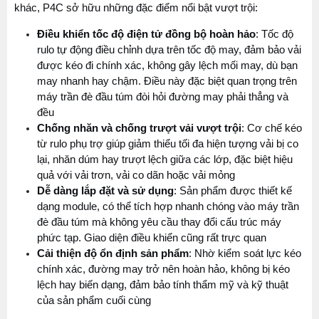
khác, P4C sở hữu những đặc điểm nổi bật vượt trội:
Điều khiển tốc độ điện tử đồng bộ hoàn hảo
: Tốc độ 
rulo tự động điều chỉnh dựa trên tốc độ may, đảm bảo vải 
được kéo đi chính xác, không gây lệch mối may, dù bạn 
may nhanh hay chậm. Điều này đặc biệt quan trọng trên 
máy trần đè đầu túm đòi hỏi đường may phải thẳng và 
đều
Chống nhăn và chống trượt vải vượt trội
: Cơ chế kéo 
từ rulo phụ trợ giúp giảm thiểu tối đa hiện tượng vải bị co 
lại, nhăn dúm hay trượt lệch giữa các lớp, đặc biệt hiệu 
quả với vải trơn, vải co dãn hoặc vải mỏng
Dễ dàng lắp đặt và sử dụng
: Sản phẩm được thiết kế 
dạng module, có thể tích hợp nhanh chóng vào máy trần 
đè đầu túm mà không yêu cầu thay đổi cấu trúc máy 
phức tạp. Giao diện điều khiển cũng rất trực quan
Cải thiện độ ổn định sản phẩm
: Nhờ kiểm soát lực kéo 
chính xác, đường may trở nên hoàn hảo, không bị kéo 
lệch hay biến dạng, đảm bảo tính thẩm mỹ và kỹ thuật 
của sản phẩm cuối cùng