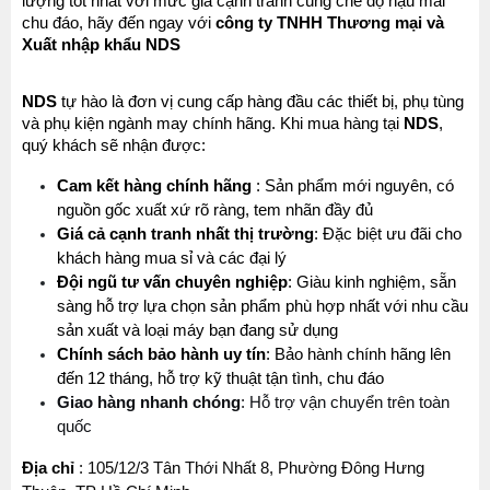
lượng tốt nhất với mức giá cạnh tranh cùng chế độ hậu mãi 
chu đáo, hãy đến ngay với 
công ty TNHH Thương mại và 
Xuất nhập khẩu NDS
NDS 
tự hào là đơn vị cung cấp hàng đầu các thiết bị, phụ tùng 
và phụ kiện ngành may chính hãng. Khi mua hàng tại 
NDS
, 
MÁY MAY BAO CẦM TAY TRỤ ĐỨNG 2 KIM
quý khách sẽ nhận được:
Đăng nhập để xem giá sỉ
Cam kết hàng chính hãng
 : Sản phẩm mới nguyên, có 
Giá bán lẻ:
nguồn gốc xuất xứ rõ ràng, tem nhãn đầy đủ
Giá cả cạnh tranh nhất thị trường
: Đặc biệt ưu đãi cho 
khách hàng mua sỉ và các đại lý
MÁY QUẤN DÂY ĐAI TỰ ĐỘNG
Máy May Bao Cầm Tay: Chọn Máy Chạy Pin Hay
Đội ngũ tư vấn chuyên nghiệp
: Giàu kinh nghiệm, sẵn 
Chạy Điện Tốt Hơn? So Sánh Chi Tiết 2025
sàng hỗ trợ lựa chọn sản phẩm phù hợp nhất với nhu cầu 
Đăng nhập để xem giá sỉ
Thứ tư, 20/11/2024
sản xuất và loại máy bạn đang sử dụng
Giá bán lẻ:
Chính sách bảo hành uy tín
: Bảo hành chính hãng lên 
Máy May Bao Cầm Tay Chính Hãng – Giá Rẻ,
Bền, Dễ Sử Dụng (Top 3 Nên Mua)
đến 12 tháng, hỗ trợ kỹ thuật tận tình, chu đáo
Thứ tư, 20/11/2024
Giao hàng nhanh chóng
: Hỗ trợ vận chuyển trên toàn 
MÁY CẮT DẢI ĐAI ĐIỆN TỬ TỰ ĐỘNG
quốc 
Cung cấp hóa chất công nghiệp cho doanh
Đăng nhập để xem giá sỉ
nghiệp của bạn
Địa chỉ
 : 105/12/3 Tân Thới Nhất 8, Phường Đông Hưng 
Giá bán lẻ:
Thứ năm, 24/10/2024