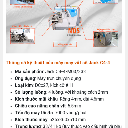
Thông số kỹ thuật của máy may vắt sổ Jack C4-4
Mã sản phẩm
: Jack C4-4-M03/333
Ứng dụng
: May trơn chuyên dụng
Loại kim
: DCx27, kích cỡ #11
Số lượng luồng
: 4 luồng, với khoảng cách 2mm
Kích thước mũi khâu
: Rộng 4mm, dài 4.6mm
Chiều cao nâng chân vịt
: 5.5mm
Tốc độ may tối đa
: 7000 vòng/phút
Kích thước máy
: 525x360x510 mm
Trọng lượng
: 33/41 kg (tùy thuộc vào cấu hình và phụ