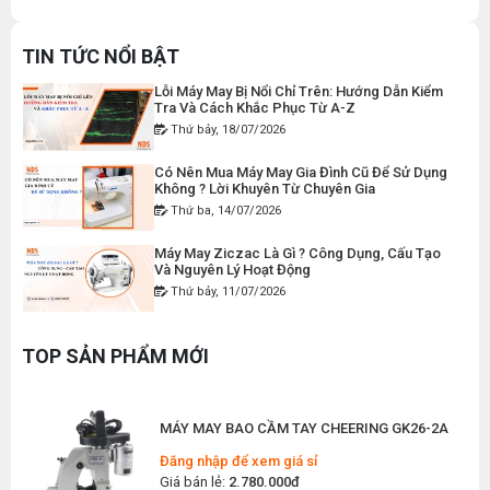
DÂY ĐIỆN MÁY CẮT VẢI CẦM TAY YJ-65
Máy Viền Ống Là Gì ? Có Nên Đầu Tư Cho
Xưởng May Không ?
Đăng nhập để xem giá sỉ
Thứ tư, 22/07/2026
TIN TỨC NỔI BẬT
Giá bán lẻ:
120.000đ
Lỗi Máy May Bị Nổi Chỉ Trên: Hướng Dẫn Kiểm
Tra Và Cách Khắc Phục Từ A-Z
Thứ bảy, 18/07/2026
MÁY MAY BAO CẦM TAY CHẠY PIN GK9-520
Có Nên Mua Máy May Gia Đình Cũ Để Sử Dụng
Đăng nhập để xem giá sỉ
Không ? Lời Khuyên Từ Chuyên Gia
Giá bán lẻ:
2.400.000đ
Thứ ba, 14/07/2026
Máy May Ziczac Là Gì ? Công Dụng, Cấu Tạo
Và Nguyên Lý Hoạt Động
MÁY MAY BAO CẦM TAY GK9-500 KHÔNG BÌNH
Thứ bảy, 11/07/2026
DẦU
Đăng nhập để xem giá sỉ
Hướng Dẫn Cách Vệ Sinh Bàn Ủi Hơi Nước
Đúng Kỹ Thuật
Giá bán lẻ:
1.380.000đ
TOP SẢN PHẨM MỚI
Thứ ba, 07/07/2026
Máy Trải Vải Công Nghiệp: Giải Pháp Tự Động
MÁY MAY BAO CẦM TAY CHEERING GK26-2A
Hóa Giúp Xưởng May Tăng Năng Suất
Thứ bảy, 04/07/2026
Đăng nhập để xem giá sỉ
Giá bán lẻ:
2.780.000đ