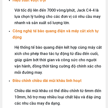
Hiệu suất vượt trội
Với tốc độ lên đến 7000 vòng/phút, Jack C4-4 là
lựa chọn lý tưởng cho các đơn vị có nhu cầu may
nhanh và sản xuất số lượng lớn.
Công nghệ tế bào quang điện và máy cắt xích tự
động
Hệ thống tế bào quang điện kết hợp cùng máy cắt
xích cho phép thao tác tự động từ đầu đến cuối,
giúp giảm bớt thời gian và công sức cho người
MÁY MAY BAO CẦM TAY TRỤ ĐỨNG 2 KIM
vận hành, đồng thời tăng cường độ chính xác cho
Đăng nhập để xem giá sỉ
mỗi đường may.
Giá bán lẻ:
Điều chỉnh chiều dài mũi khâu linh hoạt
Chiều dài mũi khâu có thể điều chỉnh từ 6mm đến
MÁY QUẤN DÂY ĐAI TỰ ĐỘNG
Máy May Bao Cầm Tay: Chọn Máy Chạy Pin Hay
10mm, hỗ trợ may nhiều loại chất liệu và đáp ứng
Chạy Điện Tốt Hơn? So Sánh Chi Tiết 2025
Đăng nhập để xem giá sỉ
các nhu cầu may đa dạng.
Thứ tư, 20/11/2024
Giá bán lẻ: