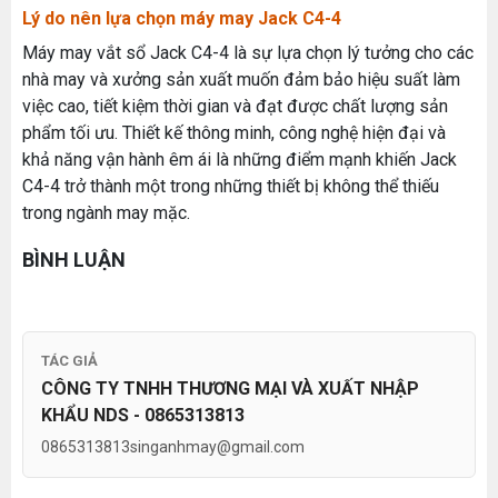
Lý do nên lựa chọn máy may Jack C4-4
Máy May Bao Cầm Tay Chính Hãng – Giá Rẻ,
Bền, Dễ Sử Dụng (Top 3 Nên Mua)
Máy may vắt sổ Jack C4-4 là sự lựa chọn lý tưởng cho các
Thứ tư, 20/11/2024
MÁY CẮT DẢI ĐAI ĐIỆN TỬ TỰ ĐỘNG
nhà may và xưởng sản xuất muốn đảm bảo hiệu suất làm
Cung cấp hóa chất công nghiệp cho doanh
việc cao, tiết kiệm thời gian và đạt được chất lượng sản
Đăng nhập để xem giá sỉ
nghiệp của bạn
Giá bán lẻ:
phẩm tối ưu. Thiết kế thông minh, công nghệ hiện đại và
Thứ năm, 24/10/2024
khả năng vận hành êm ái là những điểm mạnh khiến Jack
Tổ Hợp May Nhỏ Mua Linh Kiện Ngành May Ở
C4-4 trở thành một trong những thiết bị không thể thiếu
Đâu Giá Rẻ Chất Lượng Uy Tín
trong ngành may mặc.
ĐÁ MÀI MÁY CẮT VẢI CẦM TAY ĐĨA DAO 65
Thứ bảy, 08/08/2026
Đăng nhập để xem giá sỉ
BÌNH LUẬN
Hướng Dẫn Cách Sử Dụng Máy May Gia Đình
Giá bán lẻ:
49.000đ
Từ A-Z Cho Người Mới
Thứ ba, 04/08/2026
Tổ Hợp May Nhỏ Thì Nên Chọn Máy Cắt Vải
THAN MÁY CẮT VẢI CẦM TAY YJ-65 ( 1 CẶP )
TÁC GIẢ
Cầm Tay Không ? Phân Tích Chi Phí Và Hiệu
Quả
Thứ bảy, 01/08/2026
CÔNG TY TNHH THƯƠNG MẠI VÀ XUẤT NHẬP
Đăng nhập để xem giá sỉ
KHẨU NDS - 0865313813
Giá bán lẻ:
50.000đ
Hướng Dẫn Điều Chỉnh Chỉ May Cho Máy May
Gia Đình Đúng Kỹ Thuật
0865313813
singanhmay@gmail.com
Thứ hai, 27/07/2026