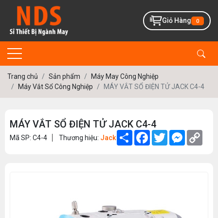
Giỏ Hàng
0
Trang chủ
Sản phẩm
Máy May Công Nghiệp
Máy Vắt Sổ Công Nghiệp
MÁY VẮT SỔ ĐIỆN TỬ JACK C4-4
MÁY VẮT SỔ ĐIỆN TỬ JACK C4-4
Share
Facebook
Twitter
Messenge
Copy
Mã SP: C4-4
Thương hiệu:
Jack
Link