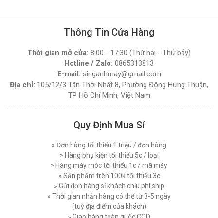
MÁY CẮT VẢI ĐẦU BÀN LEJIANG YJ-108D (
Máy Cắt Vải Mẫu Là Gì ? Loại Nào Tốt Và Giá
NGUYÊN BỘ )
Bao Nhiêu Hiện Nay
Thông Tin Cửa Hàng
Đăng nhập để xem giá sỉ
Thứ bảy, 06/12/2025
Giá bán lẻ:
4.270.000đ
Thời gian mở cửa:
8:00 - 17:30 (Thứ hai - Thứ bảy)
Máy Cắt Vải Đứng Loại Nào Tốt ? Top 7 Mẫu Cắt
Vải Đứng Phổ Biến Nhất Hiện Nay
Hotline / Zalo:
0865313813
Thứ tư, 03/12/2025
E-mail:
singanhmay@gmail.com
MÁY CẮT VẢI ĐẦU BÀN LEJIANG YJ-168D (
NGUYÊN BỘ )
Địa chỉ:
105/12/3 Tân Thới Nhất 8, Phường Đông Hưng Thuận,
Hướng Dẫn Sử Dụng Máy Cắt Vải Đầu Bàn Chi
TP Hồ Chí Minh, Việt Nam
Tiết Đúng Cách Hiệu Quả
Đăng nhập để xem giá sỉ
Giá bán lẻ:
7.450.000đ
Thứ bảy, 29/11/2025
Quy Định Mua Sỉ
Máy Cắt Vải Viền Là Gì? Lợi Ích Và Ứng Dụng
Trong Ngành May Hiện Nay
MÁY CẮT VẢI ĐỨNG DAYANG CDZ-103 08 INCH
Thứ tư, 26/11/2025
» Đơn hàng tối thiểu 1 triệu / đơn hàng
750W
» Hàng phụ kiện tối thiểu 5c / loại
Đăng nhập để xem giá sỉ
Nên Chọn Máy Cắt Vải Cầm Tay Hay Máy Cắt
» Hàng máy móc tối thiểu 1c / mã máy
Vải Đứng
Giá bán lẻ:
7.450.000đ
» Sản phẩm trên 100k tối thiểu 3c
Thứ năm, 20/11/2025
» Gửi đơn hàng sỉ khách chịu phí ship
» Thời gian nhận hàng có thể từ 3-5 ngày
Các Lỗi Phổ Biến Khi Sử Dụng Máy Cắt Vải
MÁY CẮT VẢI ĐỨNG PHILPS 08 INCH, CÔNG
Đứng Và Cách Khắc Phục
(tuỳ địa điểm của khách)
SUẤT 1600W
Thứ bảy, 15/11/2025
» Giao hàng toàn quốc COD